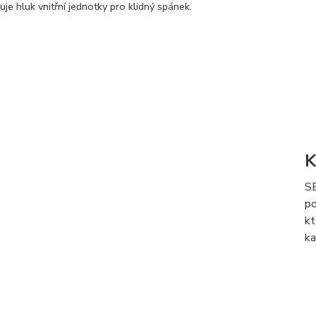
uje hluk vnitřní jednotky pro klidný spánek.
K
S
po
k
ka