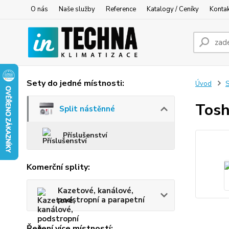
O nás
Naše služby
Reference
Katalogy / Ceníky
Konta
Sety do jedné místnosti:
Úvod
S
Tosh
Split nástěnné
Příslušenství
Komerční splity:
Kazetové, kanálové,
podstropní a parapetní
Řešení více místností: