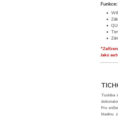
Funkce:
WIF
Zák
QUI
Tem
Zár
*Zařízen
Jako aut
TICH
Toshiba n
dokonalou
Pro sníže
hladinu 