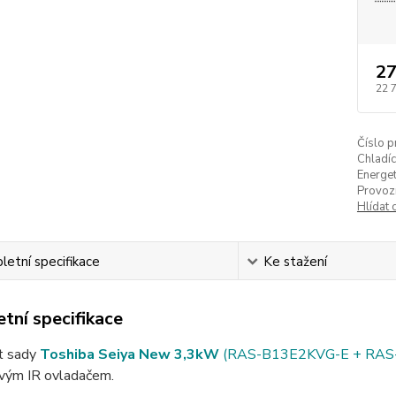
27
22 
Číslo p
Chladíc
Energet
Provozn
Hlídat 
etní specifikace
Ke stažení
tní specifikace
it sady
Toshiba Seiya New 3,3kW
(RAS-B13E2KVG-E + RAS
vým IR ovladačem.