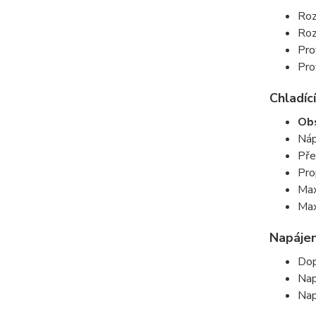
Roz
Roz
Pro
Pro
Chladící
Obs
Náp
Pře
Pro
Max
Max
Napájen
Dop
Nap
Nap