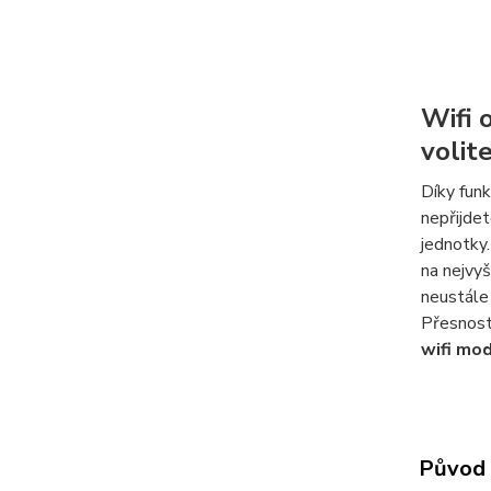
Wifi 
volit
Díky fun
nepřijde
jednotky
na nejvyš
neustále
Přesnost
wifi mod
Původ 