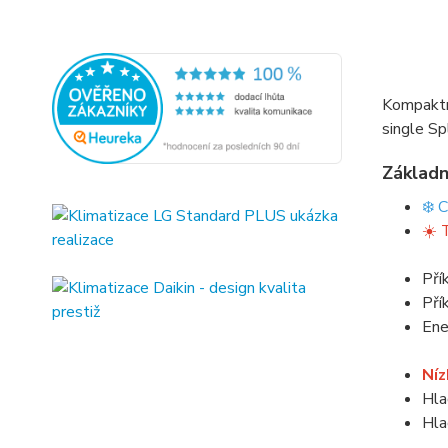
Kompaktn
single Sp
Základn
❄️ 
☀️ 
Pří
Pří
Ene
Níz
Hla
Hla