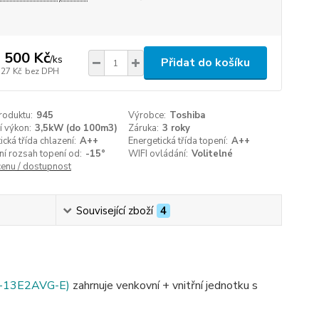
 500 Kč
/
ks
Přidat do košíku
727 Kč
bez DPH
roduktu:
945
Výrobce:
Toshiba
í výkon:
3,5kW (do 100m3)
Záruka:
3 roky
ická třída chlazení:
A++
Energetická třída topení:
A++
í rozsah topení od:
-15°
WIFI ovládání:
Volitelné
cenu / dostupnost
Související zboží
4
-13E2AVG-E)
zahrnuje venkovní + vnitřní jednotku s