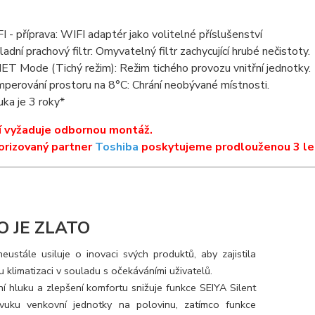
I - příprava: WIFI adaptér jako volitelné příslušenství
ladní prachový filtr: Omyvatelný filtr zachycující hrubé nečistoty.
ET Mode (Tichý režim): Režim tichého provozu vnitřní jednotky.
perování prostoru na 8°C: Chrání neobývané místnosti.
uka je 3 roky*
í vyžaduje odbornou montáž.
orizovaný partner
Toshiba
poskytujeme prodlouženou 3 le
O JE ZLATO
eustále usiluje o inovaci svých produktů, aby zajistila
 klimatizaci v souladu s očekáváními uživatelů.
ní hluku a zlepšení komfortu snižuje funkce SEIYA Silent
zvuku venkovní jednotky na polovinu, zatímco funkce