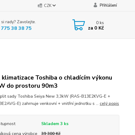
Přihlášení
CZK
 si rady? Zavolejte.
0
ks
za
0 Kč
 775 38 38 75
t klimatizace Toshiba o chladícím výkonu
W do prostoru 90m3
plit sady Toshiba Seiya New 3,3kW (RAS-B13E2KVG-E +
E2AVG-E) zahrnuje venkovní + vnitřní jednotku s ...
celý popis
tupnost
Skladem 3 ks
íková cena výrobce
39 300 Kč