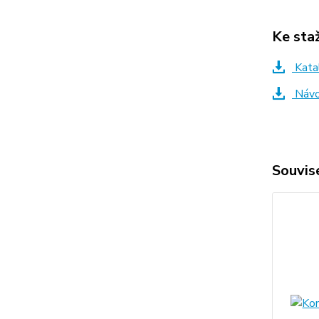
Ke sta
Kata
Návo
Souvise