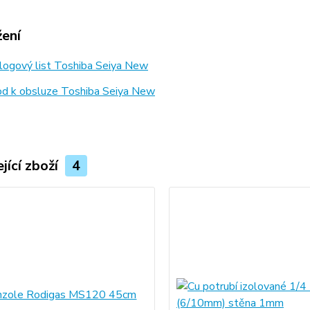
žení
logový list Toshiba Seiya New
d k obsluze Toshiba Seiya New
jící zboží
4