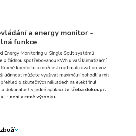
ovládání a energy monitor -
elná funkce
kci Energy Monitoring u Single Split systémů
te o žádnou spotřebovanou kWh u vaší klimatizační
. Kromě komfortu a možnosti optimalizovat provoz
ší účinnost můžete využívat maximální pohodlí a mít
 přehled o skutečných nákladech na elektřinu!
 a dokonalost v jedné aplikaci.
Je třeba dokoupit
ul - není v ceně výrobku.
zboží