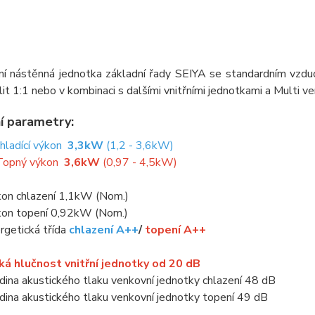
í nástěnná jednotka základní řady SEIYA se standardním vzduch
lit 1:1 nebo v kombinaci s dalšími vnitřními jednotkami a Multi v
í parametry:
Chladící výkon
3,3kW
(1,2 - 3,6kW)
Topný výkon
3,6kW
(0,97 - 4,5kW)
kon chlazení 1,1kW (Nom.)
kon topení 0,92kW (Nom.)
rgetická třída
chlazení A++
/
topení A++
ká hlučnost vnitřní jednotky od 20 dB
dina akustického tlaku venkovní jednotky chlazení 48 dB
dina akustického tlaku venkovní jednotky topení 49 dB