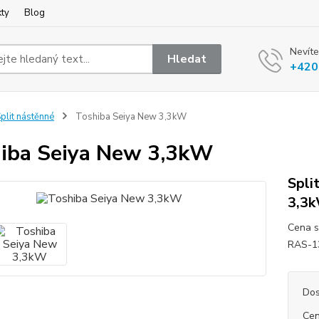
kty
Blog
Nevíte
Hledat
+420
plit nástěnné
Toshiba Seiya New 3,3kW
iba Seiya New 3,3kW
Spli
3,3k
Cena s
RAS-13
Dos
Cen