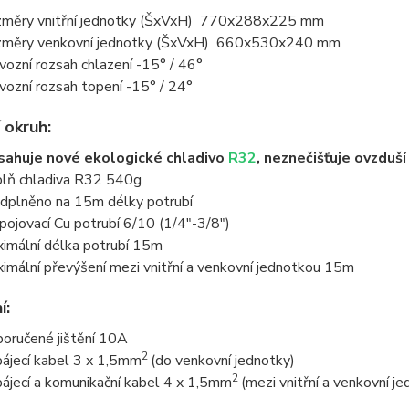
měry vnitřní jednotky (ŠxVxH) 770x288x225 mm
měry venkovní jednotky (ŠxVxH) 660x530x240 mm
vozní rozsah chlazení -15° / 46°
vozní rozsah topení -15° / 24°
 okruh:
ahuje nové ekologické chladivo
R32
, neznečišťuje ovzduš
lň chladiva R32 540g
dplněno na 15m délky potrubí
pojovací Cu potrubí 6/10 (1/4"-3/8")
imální délka potrubí 15m
imální převýšení mezi vnitřní a venkovní jednotkou 15m
í:
oručené jištění 10A
2
ájecí kabel 3 x 1,5mm
(do venkovní jednotky)
2
ájecí a komunikační kabel 4 x 1,5mm
(mezi vnitřní a venkovní j