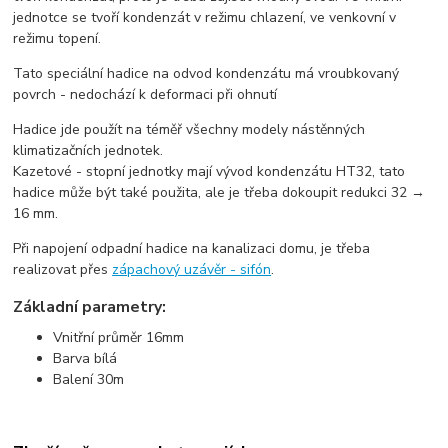
jednotce se tvoří kondenzát v režimu chlazení, ve venkovní v
režimu topení.
Tato speciální hadice na odvod kondenzátu má vroubkovaný
povrch - nedochází k deformaci při ohnutí
Hadice jde použít na téměř všechny modely nástěnných
klimatizačních jednotek.
Kazetové - stopní jednotky mají vývod kondenzátu HT32, tato
hadice může být také použita, ale je třeba dokoupit redukci 32 →
16 mm.
Při napojení odpadní hadice na kanalizaci domu, je třeba
realizovat přes
zápachový uzávěr - sifón
.
Základní parametry:
Vnitřní průměr 16mm
Barva bílá
Balení 30m