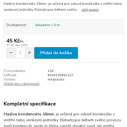
Hadice kondenzátu 16mm, je určená pro odvod kondezátu z vnitřní nebo
venkovní jednotky. Klimatizace během svého ...
celý popis
Dostupnost
Skladem > 5 m
45 Kč
/
m
37 Kč
bez DPH
Přidat do košíku
Číslo produktu:
120
EAN kód:
8034135661227
Výrobce:
Artiplastic
Hlídat cenu / dostupnost
Kompletní specifikace
Hadice kondenzátu 16mm
, je určená pro odvod kondezátu z
vnitřní nebo venkovní jednotky. Klimatizace během svého provozu
tvoří kondenzát, proto je třeba zajistit vhodný svod. Ve vnitřní