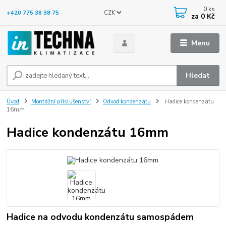
0
ks
CZK
+420 775 38 38 75
za
0 Kč
Menu
Hledat
Úvod
Montážní příslušenství
Odvod kondenzátu
Hadice kondenzátu
16mm
Hadice kondenzátu 16mm
Hadice na odvodu kondenzátu samospádem