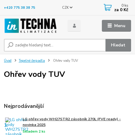
0
ks
CZK
+420 775 38 38 75
za
0 Kč
Menu
Hledat
Úvod
Tepelné čerpadla
Ohřev vody TUV
Ohřev vody TUV
Nejprodávanější
LG ohřev vody WH27STR2 zásobník 270L (FVE ready) -
1.
novinka 2025
Skladem 2 ks