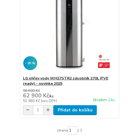
- 35 %
LG ohřev vody WH27STR2 zásobník 270L (FVE
ready) - novinka 2025
96 500 Kč
62 900 Kč
/
ks
Skladem 2 ks
51 983 Kč
bez DPH
Přidat do košíku
strana
z 1