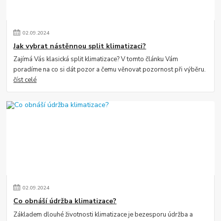
02
.
09
.
2024
Jak vybrat nástěnnou split klimatizaci?
Zajímá Vás klasická split klimatizace? V tomto článku Vám
poradíme na co si dát pozor a čemu věnovat pozornost při výběru.
číst celé
02
.
09
.
2024
Co obnáší údržba klimatizace?
Základem dlouhé životnosti klimatizace je bezesporu údržba a