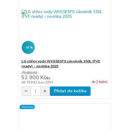
- 30 %
LG ohřev vody WH15ESF0 zásobník 150L (FVE
ready) - novinka 2025
75 650 Kč
52 900 Kč
/
ks
do 2 týdnů
43 719 Kč
bez DPH
Přidat do košíku
Novinka