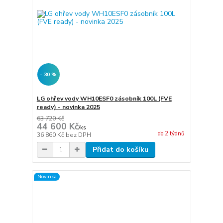
- 30 %
LG ohřev vody WH10ESF0 zásobník 100L (FVE
ready) - novinka 2025
63 720 Kč
44 600 Kč
/
ks
do 2 týdnů
36 860 Kč
bez DPH
Přidat do košíku
Novinka