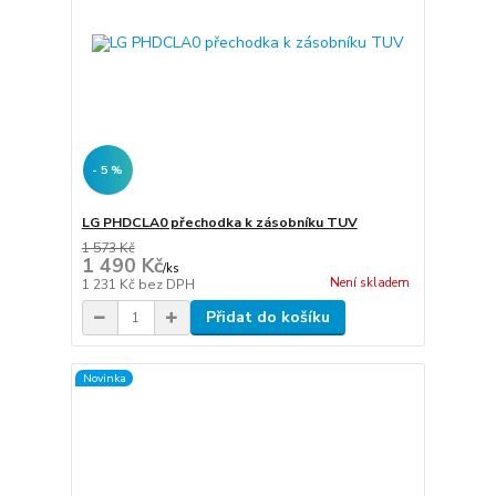
- 5 %
LG PHDCLA0 přechodka k zásobníku TUV
1 573 Kč
1 490 Kč
/
ks
Není skladem
1 231 Kč
bez DPH
Přidat do košíku
Novinka