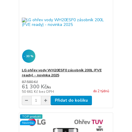
- 30 %
LG ohřev vody WH20ESF0 zásobník 200L (FVE
ready) - novinka 2025
87 580 Kč
61 300 Kč
/
ks
do 2 týdnů
50 661 Kč
bez DPH
Přidat do košíku
TOP produkt
Novinka