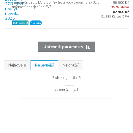
Tepelné čerpadlo LG pro ohřev teplé vody o objemu 270L s
96 500 Kč
možností napojení na FVE
35 % sleva
62 900 Kč
51 983 Kč bez DPH
TOP produkt
Novinka
Upřesnit parametry
Nejnovější
Nejlevnější
Nejdražší
Zobrazuji 1-6 z 6
strana
z 1