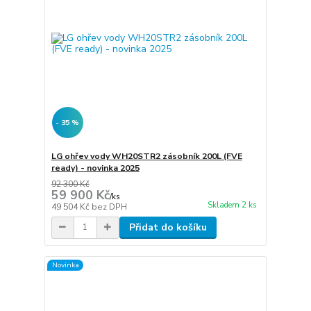
- 35 %
LG ohřev vody WH20STR2 zásobník 200L (FVE
ready) - novinka 2025
92 300 Kč
59 900 Kč
/
ks
Skladem 2 ks
49 504 Kč
bez DPH
Přidat do košíku
Novinka