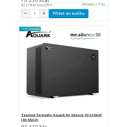
75 230 Kč
/
ks
Skladem > 5 ks
62 174 Kč
bez DPH
Přidat do košíku
TOP produkt
Tepelné čerpadlo Aquark Mr.Silence 30 14,5kW
(30-55m3)