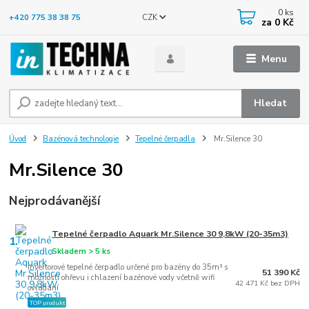
0
ks
CZK
+420 775 38 38 75
za
0 Kč
Menu
Hledat
Úvod
Bazénová technologie
Tepelné čerpadla
Mr.Silence 30
Mr.Silence 30
Nejprodávanější
Tepelné čerpadlo Aquark Mr.Silence 30 9,8kW (20-35m3)
1.
Skladem > 5 ks
Invertorové tepelné čerpadlo určené pro bazény do 35m³ s
51 390 Kč
možností ohřevu i chlazení bazénové vody včetně wifi
42 471 Kč bez DPH
ovládání
TOP produkt