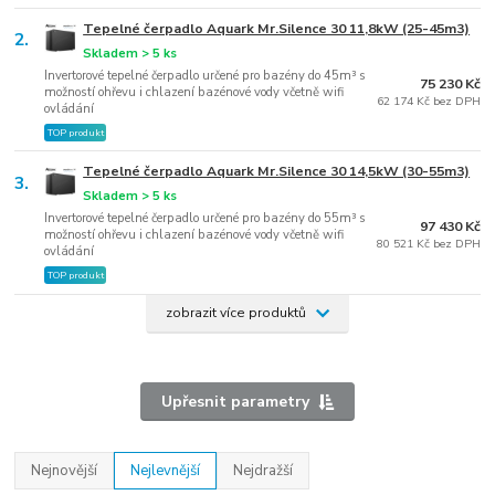
Tepelné čerpadlo Aquark Mr.Silence 30 11,8kW (25-45m3)
2.
Skladem > 5 ks
Invertorové tepelné čerpadlo určené pro bazény do 45m³ s
75 230 Kč
možností ohřevu i chlazení bazénové vody včetně wifi
62 174 Kč bez DPH
ovládání
TOP produkt
Tepelné čerpadlo Aquark Mr.Silence 30 14,5kW (30-55m3)
3.
Skladem > 5 ks
Invertorové tepelné čerpadlo určené pro bazény do 55m³ s
97 430 Kč
možností ohřevu i chlazení bazénové vody včetně wifi
80 521 Kč bez DPH
ovládání
TOP produkt
zobrazit více produktů
Upřesnit parametry
Nejnovější
Nejlevnější
Nejdražší