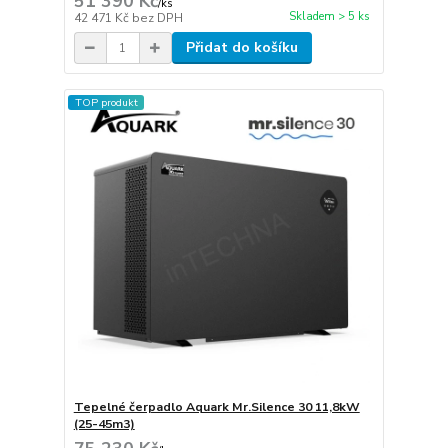
51 390 Kč
/
ks
Skladem > 5 ks
42 471 Kč
bez DPH
Přidat do košíku
TOP produkt
Tepelné čerpadlo Aquark Mr.Silence 30 11,8kW
(25-45m3)