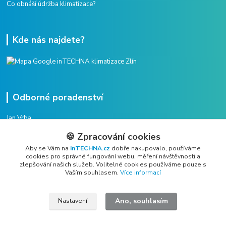
Co obnáší údržba klimatizace?
Kde nás najdete?
Odborné poradenství
Jan Vrba
+420 775 38 38 75
🍪 Zpracování cookies
(Po-Pá, 8-16 hod.)
Aby se Vám na
inTECHNA.cz
dobře nakupovalo, používáme
cookies pro správné fungování webu, měření návštěvnosti a
vrba@intechna.cz
zlepšování našich služeb. Volitelné cookies používáme pouze s
Vaším souhlasem.
Více informací
Ano, souhlasím
Nastavení