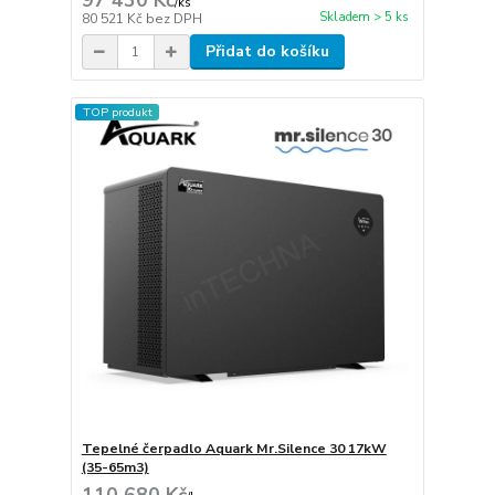
97 430 Kč
/
ks
Skladem > 5 ks
80 521 Kč
bez DPH
Přidat do košíku
TOP produkt
Tepelné čerpadlo Aquark Mr.Silence 30 17kW
(35-65m3)
110 680 Kč