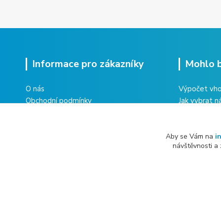
Informace pro zákazníky
Mohlo b
O nás
Výpočet vho
Obchodní podmínky
Jak vybrat n
Ochrana osobních údajů
Multisplit kl
Vrácení zboží
domu
Reklamace zboží
Co obnáší úd
Aby se Vám na
i
návštěvnosti a
Kontakty
All rights reserved Copyright © 2019 - 2026 inTECHNA s.r.o.