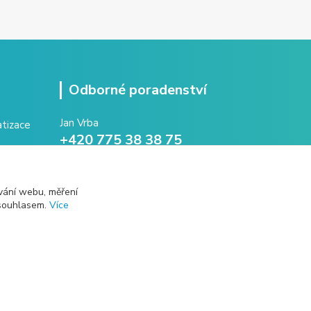
Odborné poradenství
Jan Vrba
+420 775 38 38 75
(Po-Pá, 8-16 hod.)
vrba@intechna.cz
vání webu, měření
 souhlasem.
Více