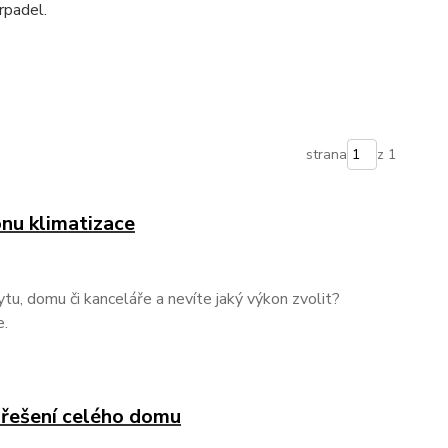
rpadel.
strana
z 1
nu klimatizace
ytu, domu či kanceláře a nevíte jaký výkon zvolit?
e.
- řešení celého domu