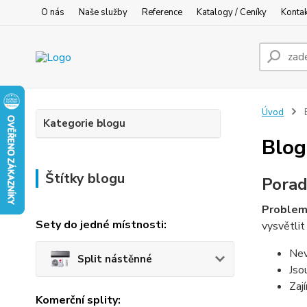
O nás
Naše služby
Reference
Katalogy / Ceníky
Konta
Úvod
Kategorie blogu
Blog
Štítky blogu
Porad
Problema
Sety do jedné místnosti:
vysvětli
Nev
Split nástěnné
Jso
Zaj
Komerční splity: