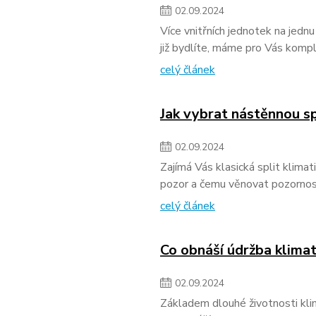
02
.
09
.
2024
Více vnitřních jednotek na jedn
již bydlíte, máme pro Vás kompl
celý článek
Jak vybrat nástěnnou sp
02
.
09
.
2024
Zajímá Vás klasická split klima
pozor a čemu věnovat pozornost
celý článek
Co obnáší údržba klima
02
.
09
.
2024
Základem dlouhé životnosti klim