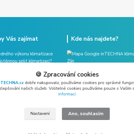
y Vás zajímat
Kde nás najdete?
dného výkonu klimatizace
ástěnnou split klimatizaci?
imatizace - řešení celého
🍪 Zpracování cookies
ržba klimatizace?
nTECHNA.cz
dobře nakupovalo, používáme cookies pro správné fungo
 zlepšování našich služeb. Volitelné cookies používáme pouze s Vaším
informací
Ano, souhlasím
Nastavení