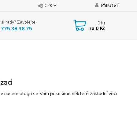
Přihlášení
CZK
 si rady? Zavolejte.
0
ks
za
0 Kč
 775 38 38 75
zaci
á, v našem blogu se Vám pokusíme některé základní věci