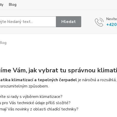
kty
Blog
Nevíte
Hledat
+420
Blog
íme Vám, jak vybrat tu správnou klimati
tika klimatizací a tepelných čerpadel
je náročná a rozsáhl
t srozumitelným způsobem.
íte si rady s výběrem klimatizace?
u pro Vás technické údaje příliš složité?
ímají Vás novinky z oblasti chladící techniky?