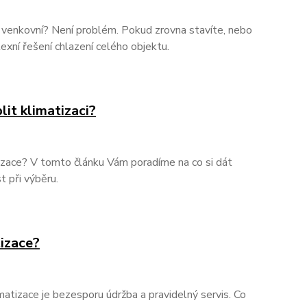
u venkovní? Není problém. Pokud zrovna stavíte, nebo
exní řešení chlazení celého objektu.
lit klimatizaci?
tizace? V tomto článku Vám poradíme na co si dát
 při výběru.
tizace?
atizace je bezesporu údržba a pravidelný servis. Co