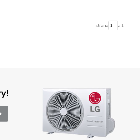
strana
z 1
y!