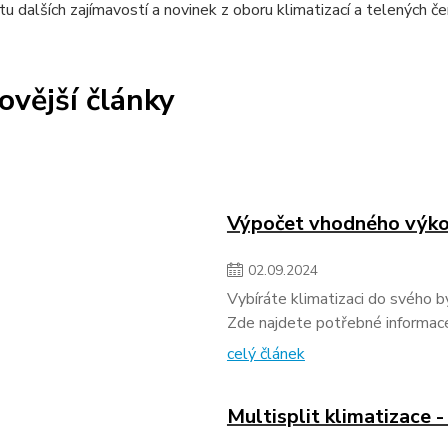
u dalších zajímavostí a novinek z oboru klimatizací a telených če
ovější články
Výpočet vhodného výko
02
.
09
.
2024
Vybíráte klimatizaci do svého b
Zde najdete potřebné informac
celý článek
Multisplit klimatizace 