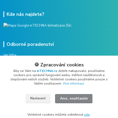
Kde nás najdete?
Odborné poradenství
Jan Vrba
+420 775 38 38 75
🍪 Zpracování cookies
(Po-Pá, 8-16 hod.)
Aby se Vám na
inTECHNA.cz
dobře nakupovalo, používáme
cookies pro správné fungování webu, měření návštěvnosti a
vrba@intechna.cz
zlepšování našich služeb. Volitelné cookies používáme pouze s
Vaším souhlasem.
Více informací
Ano, souhlasím
Nastavení
All rights reserved Copyright © 2019 - 2026 inTECHNA s.r.o.
Volitelné cookies můžete odmítnout
zde
.