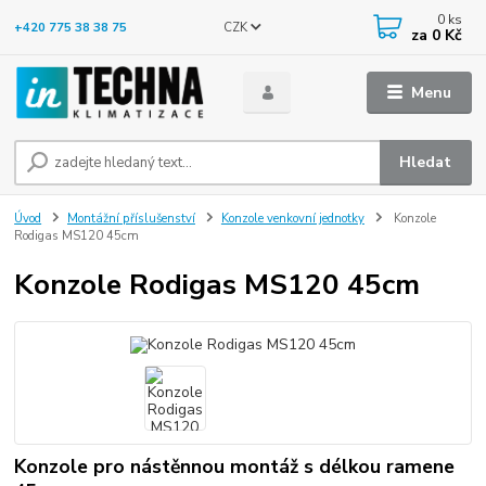
0
ks
CZK
+420 775 38 38 75
za
0 Kč
Menu
Hledat
Úvod
Montážní příslušenství
Konzole venkovní jednotky
Konzole
Rodigas MS120 45cm
Konzole Rodigas MS120 45cm
Konzole pro nástěnnou montáž s délkou ramene