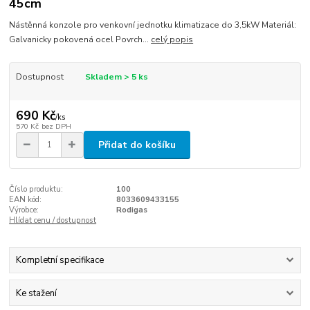
45cm
Nástěnná konzole pro venkovní jednotku klimatizace do 3,5kW Materiál:
Galvanicky pokovená ocel Povrch...
celý popis
Dostupnost
Skladem > 5 ks
690 Kč
/
ks
570 Kč
bez DPH
Přidat do košíku
Číslo produktu:
100
EAN kód:
8033609433155
Výrobce:
Rodigas
Hlídat cenu / dostupnost
Kompletní specifikace
Ke stažení