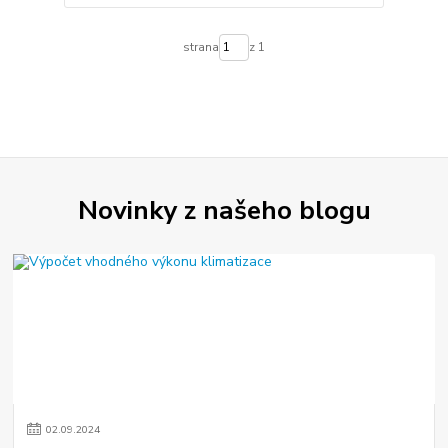
strana
z 1
Novinky z našeho blogu
02
.
09
.
2024