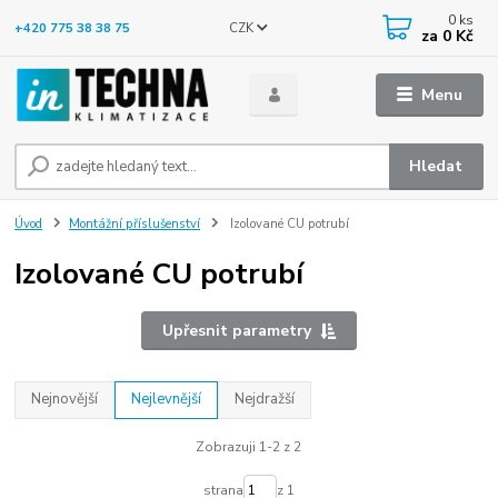
0
ks
CZK
+420 775 38 38 75
za
0 Kč
Menu
Hledat
Úvod
Montážní příslušenství
Izolované CU potrubí
Izolované CU potrubí
Upřesnit parametry
Nejnovější
Nejlevnější
Nejdražší
Zobrazuji 1-2 z 2
strana
z 1