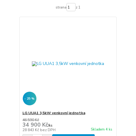
strana
z 1
- 25 %
LG UUA1 3,5kW venkovní jednotka
46 590 Kč
34 900 Kč
/
ks
Skladem 4 ks
28 843 Kč
bez DPH