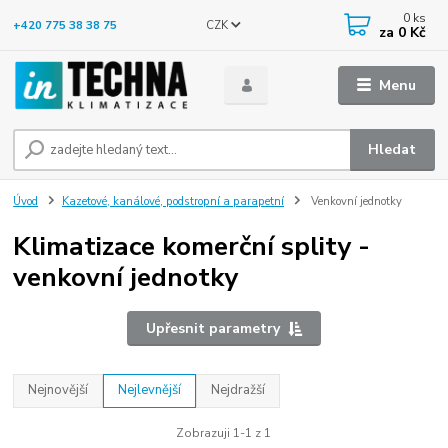
0
ks
CZK
+420 775 38 38 75
za
0 Kč
Menu
Hledat
Úvod
Kazetové, kanálové, podstropní a parapetní
Venkovní jednotky
Klimatizace komerční splity -
venkovní jednotky
Upřesnit parametry
Nejnovější
Nejlevnější
Nejdražší
Zobrazuji 1-1 z 1