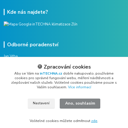
Kde nás najdete?
Odborné poradenství
Jan Vrba
+420 775 38 38 75
🍪 Zpracování cookies
(Po-Pá, 8-16 hod.)
Aby se Vám na
inTECHNA.cz
dobře nakupovalo, používáme
cookies pro správné fungování webu, měření návštěvnosti a
vrba@intechna.cz
zlepšování našich služeb. Volitelné cookies používáme pouze s
Vaším souhlasem.
Více informací
Ano, souhlasím
Nastavení
All rights reserved Copyright © 2019 - 2026 inTECHNA s.r.o.
Volitelné cookies můžete odmítnout
zde
.