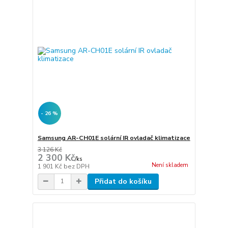
- 26 %
Samsung AR-CH01E solární IR ovladač klimatizace
3 126 Kč
2 300 Kč
/
ks
Není skladem
1 901 Kč
bez DPH
Přidat do košíku