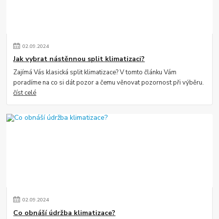
02
.
09
.
2024
Jak vybrat nástěnnou split klimatizaci?
Zajímá Vás klasická split klimatizace? V tomto článku Vám
poradíme na co si dát pozor a čemu věnovat pozornost při výběru.
číst celé
02
.
09
.
2024
Co obnáší údržba klimatizace?