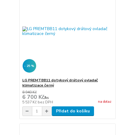
- 25 %
LG PREMTBB11 dotykový drátový ovladač
klimatizace černý
8 940 Kč
6 700 Kč
/
ks
na dotaz
5 537 Kč
bez DPH
Přidat do košíku