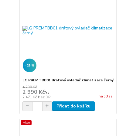
- 29 %
LG PREMTBB01 drátový ovladač klimatizace černý
4 230 Kč
2 990 Kč
/
ks
na dotaz
2 471 Kč
bez DPH
Přidat do košíku
Akce