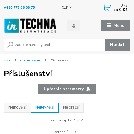
0
ks
CZK
+420 775 38 38 75
za
0 Kč
Menu
Hledat
Úvod
Split nástěnné
Příslušenství
Příslušenství
Upřesnit parametry
Nejnovější
Nejlevnější
Nejdražší
Zobrazuji 1-14 z 14
strana
z 1