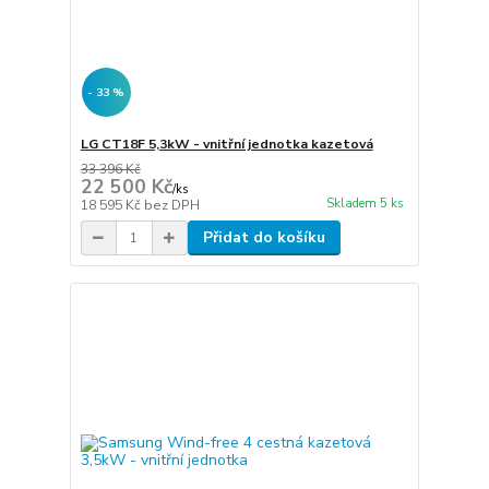
- 33 %
LG CT18F 5,3kW - vnitřní jednotka kazetová
33 396 Kč
22 500 Kč
/
ks
Skladem 5 ks
18 595 Kč
bez DPH
Přidat do košíku