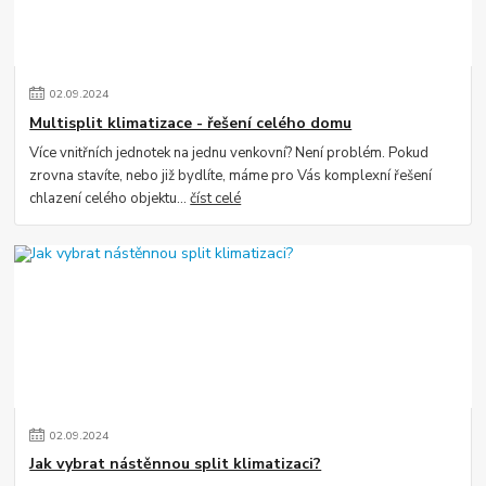
02
.
09
.
2024
Multisplit klimatizace - řešení celého domu
Více vnitřních jednotek na jednu venkovní? Není problém. Pokud
zrovna stavíte, nebo již bydlíte, máme pro Vás komplexní řešení
chlazení celého objektu...
číst celé
02
.
09
.
2024
Jak vybrat nástěnnou split klimatizaci?