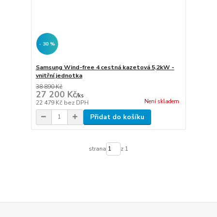
- 30 %
Samsung Wind-free 4 cestná kazetová 5,2kW -
vnitřní jednotka
38 890 Kč
27 200 Kč
/
ks
Není skladem
22 479 Kč
bez DPH
Přidat do košíku
strana
z 1