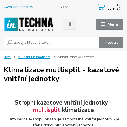
0
ks
CZK
+420 775 38 38 75
za
0 Kč
Menu
Hledat
Úvod
Multisplit klimatizace
Vnitřní jednotky kazetové
Klimatizace multisplit - kazetové
vnitřní jednotky
Stropní kazetové vnitřní jednotky -
multisplit
klimatizace
Tato sekce e-shopu obsahuje samostatné vnitřní jednotky - je
třeba dokoupit venkovní jednotku.