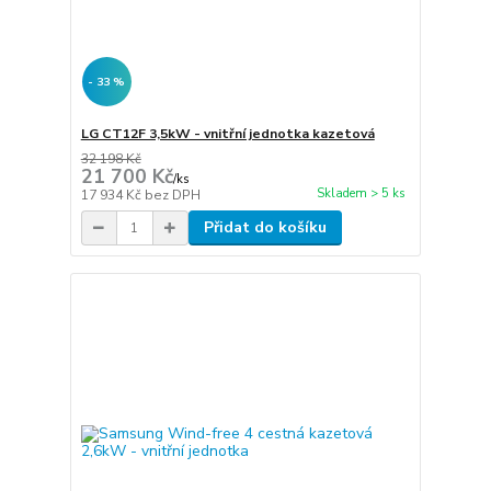
- 33 %
LG CT12F 3,5kW - vnitřní jednotka kazetová
32 198 Kč
21 700 Kč
/
ks
Skladem > 5 ks
17 934 Kč
bez DPH
Přidat do košíku