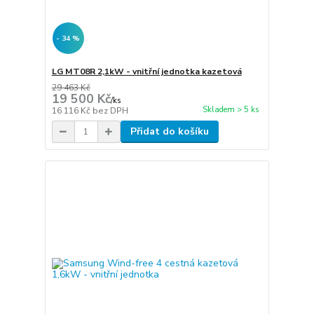
- 34 %
LG MT08R 2,1kW - vnitřní jednotka kazetová
29 463 Kč
19 500 Kč
/
ks
Skladem > 5 ks
16 116 Kč
bez DPH
Přidat do košíku