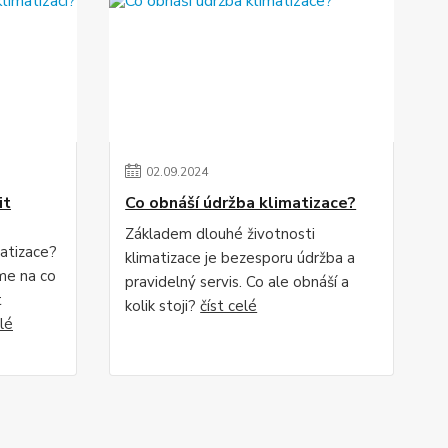
02
.
09
.
2024
it
Co obnáší údržba klimatizace?
Základem dlouhé životnosti
matizace?
klimatizace je bezesporu údržba a
me na co
pravidelný servis. Co ale obnáší a
t
kolik stoji?
číst celé
elé