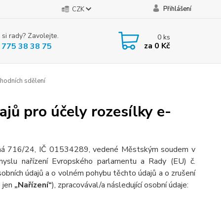
Přihlášení
CZK
 si rady? Zavolejte.
0
ks
za
0 Kč
 775 38 38 75
hodních sdělení
jů pro účely rozesílky e-
ybná 716/24, IČ 01534289, vedené Městským soudem v
myslu nařízení Evropského parlamentu a Rady (EU) č.
obních údajů a o volném pohybu těchto údajů a o zrušení
e jen
„Nařízení“
), zpracovával/a následující osobní údaje: