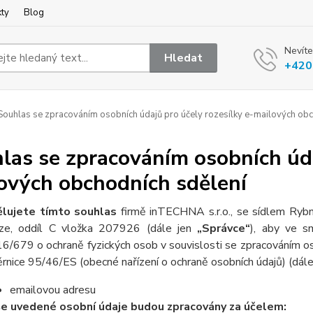
kty
Blog
Nevíte
Hledat
+420
ouhlas se zpracováním osobních údajů pro účely rozesílky e-mailových obc
las se zpracováním osobních úda
ových obchodních sdělení
lujete tímto souhlas
firmě inTECHNA s.r.o., se sídlem R
ze, oddíl C vložka 207926 (dále jen
„Správce“
), aby ve s
6/679 o ochraně fyzických osob v souvislosti se zpracováním os
rnice 95/46/ES (obecné nařízení o ochraně osobních údajů) (dál
emailovou adresu
e uvedené osobní údaje budou zpracovány za účelem: