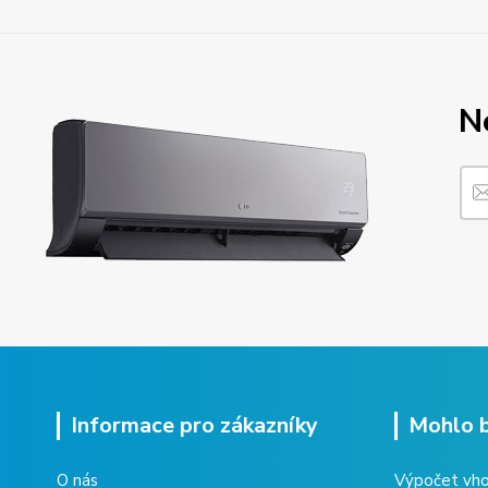
N
Informace pro zákazníky
Mohlo b
O nás
Výpočet vho