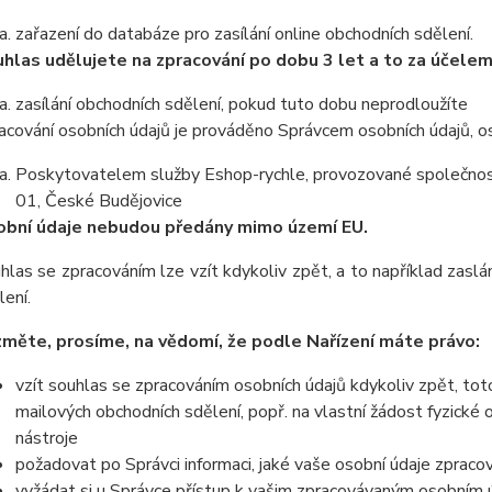
zařazení do databáze pro zasílání online obchodních sdělení.
hlas udělujete na zpracování po dobu 3 let a to za účelem
zasílání obchodních sdělení, pokud tuto dobu neprodloužíte
acování osobních údajů je prováděno Správcem osobních údajů, os
Poskytovatelem služby Eshop-rychle, provozované společnost
01, České Budějovice
bní údaje nebudou předány mimo území EU.
hlas se zpracováním lze vzít kdykoliv zpět, a to například zas
lení.
měte, prosíme, na vědomí, že podle Nařízení máte právo:
vzít souhlas se zpracováním osobních údajů kdykoliv zpět, tot
mailových obchodních sdělení, popř. na vlastní žádost fyzické
nástroje
požadovat po Správci informaci, jaké vaše osobní údaje zpraco
vyžádat si u Správce přístup k vašim zpracovávaným osobním ú