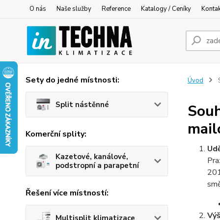
O nás
Naše služby
Reference
Katalogy / Ceníky
Konta
Sety do jedné místnosti:
Úvod
S
Split nástěnné
Souh
mail
Komerční splity:
Udě
Kazetové, kanálové,
Pra
podstropní a parapetní
201
smě
Řešení více místností:
Výš
Multisplit klimatizace