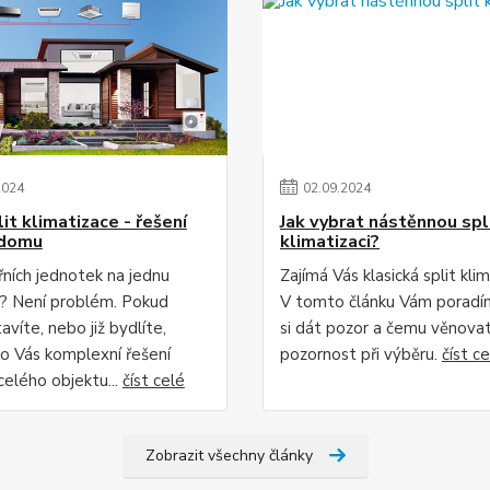
2024
02
.
09
.
2024
it klimatizace - řešení
Jak vybrat nástěnnou spl
 domu
klimatizaci?
řních jednotek na jednu
Zajímá Vás klasická split kli
? Není problém. Pokud
V tomto článku Vám poradí
avíte, nebo již bydlíte,
si dát pozor a čemu věnova
 Vás komplexní řešení
pozornost při výběru.
číst c
celého objektu...
číst celé
Zobrazit všechny články