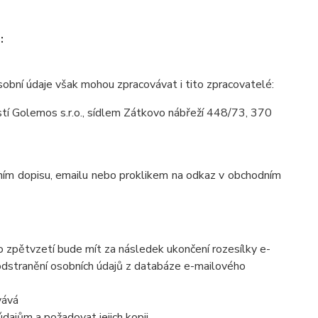
:
obní údaje však mohou zpracovávat i tito zpracovatelé:
í Golemos s.r.o., sídlem Zátkovo nábřeží 448/73, 370
láním dopisu, emailu nebo proklikem na odkaz v obchodním
o zpětvzetí bude mít za následek ukončení rozesílky e-
 odstranění osobních údajů z databáze e-mailového
vává
dajům a požadovat jejich kopii