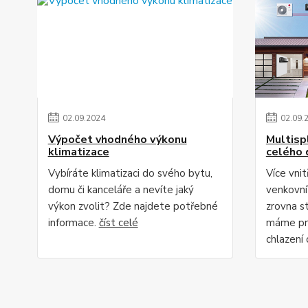
02
.
09
.
2024
02
.
09
.
Výpočet vhodného výkonu
Multispl
klimatizace
celého
Vybíráte klimatizaci do svého bytu,
Více vnit
domu či kanceláře a nevíte jaký
venkovní
výkon zvolit? Zde najdete potřebné
zrovna st
informace.
číst celé
máme pro
chlazení 