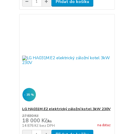
Přidat do košíku
- 35 %
LG HA031M.E2 elektrický záložní kotel 3kW 230V
27 830 Kč
18 000 Kč
/
ks
na dotaz
14 876 Kč
bez DPH