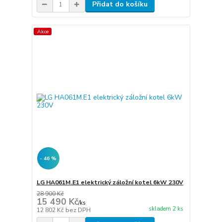
Přidat do košíku
Akce
- 46 %
LG HA061M.E1 elektrický záložní kotel 6kW 230V
28 900 Kč
15 490 Kč
/
ks
skladem 2 ks
12 802 Kč
bez DPH