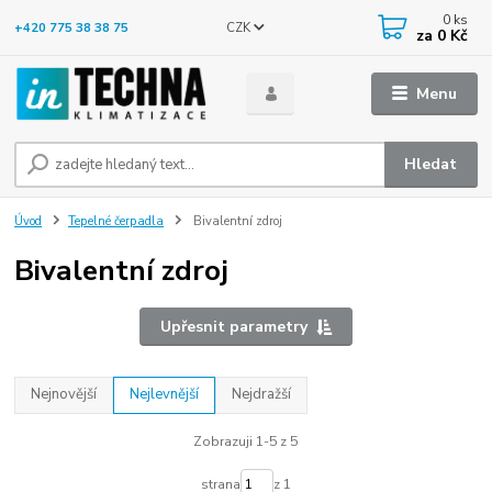
0
ks
CZK
+420 775 38 38 75
za
0 Kč
Menu
Hledat
Úvod
Tepelné čerpadla
Bivalentní zdroj
Bivalentní zdroj
Upřesnit parametry
Nejnovější
Nejlevnější
Nejdražší
Zobrazuji 1-5 z 5
strana
z 1