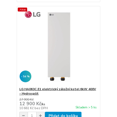
Akce
- 54 %
LG HA063C.E1 elektrický záložní kotel 6kW 400V
- Hydrosplit
27 900 Kč
12 900 Kč
/
ks
Skladem > 5 ks
10 661 Kč
bez DPH
Přidat do košíku