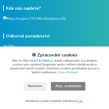
Kde nás najdete?
Odborné poradenství
Jan Vrba
+420 775 38 38 75
🍪 Zpracování cookies
(Po-Pá, 8-16 hod.)
Aby se Vám na
inTECHNA.cz
dobře nakupovalo, používáme
cookies pro správné fungování webu, měření návštěvnosti a
vrba@intechna.cz
zlepšování našich služeb. Volitelné cookies používáme pouze s
Vaším souhlasem.
Více informací
Ano, souhlasím
Nastavení
All rights reserved Copyright © 2019 - 2026 inTECHNA s.r.o.
Volitelné cookies můžete odmítnout
zde
.