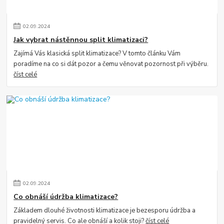
02
.
09
.
2024
Jak vybrat nástěnnou split klimatizaci?
Zajímá Vás klasická split klimatizace? V tomto článku Vám
poradíme na co si dát pozor a čemu věnovat pozornost při výběru.
číst celé
02
.
09
.
2024
Co obnáší údržba klimatizace?
Základem dlouhé životnosti klimatizace je bezesporu údržba a
pravidelný servis. Co ale obnáší a kolik stoji?
číst celé