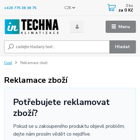
0
ks
CZK
+420 775 38 38 75
za
0 Kč
Menu
Hledat
Úvod
Reklamace zboží
Reklamace zboží
Potřebujete reklamovat
zboží?
Pokud se u zakoupeného produktu objevil problém,
dejte nám prosím vědět co nejdříve.