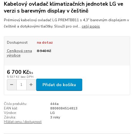
Kabelový ovladač klimatizačních jednotek LG ve
verzi s barevným display v češtině
Prémiový kabelový ovladač LG PREMTBB11 s 4,3" barevným displejem v
češtině a dotykovými tlačítky. Slouží pro ovl...
celý popis
Dostupnost
na dotaz
Ceníková cena
8 940 Kč
výrobce
6 700 Kč
/
ks
5 537 Kč
bez DPH
Přidat do košíku
Číslo produktu:
444a
EAN kód:
8806084514813
Výrobce:
LG
Záruka:
3 roky
Hlídat cenu / dostupnost