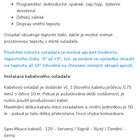
Programátor: Jednoduché, spánek, zap./vyp., týdenní,
dovolená
Dětský zámek
Display vnitřní teploty
Ovladač obsahuje teplotní čidlo, takže je možné snímat
prostorovou teplotu v místě ovladače.
Použitím tohoto ovladače je možné upravit hodnotu
teplotního čidla -5° až +5°, tzn. je možné ve výsledku chladit
na teplotu až 13° (vhodné na chlazení vinných sklepů apod).
Instalace kabelového ovladače
Kabelový ovladač je dodáván vč. 3 žilového kabelu průřezu 0,75
mm2 o délce 10 m. Pokud je požadována delší vzdálenost, je
nutno použít prodlužovací kabel.
Maximální délka kabelu mezi ovladačem a vnitřní jednotkou je 50
m - pokud je tato délka překročena, hrozí chyba komunikace.
Specifikace kabelů : 12V - červený / Signál - žlutý / Zemění -
černý