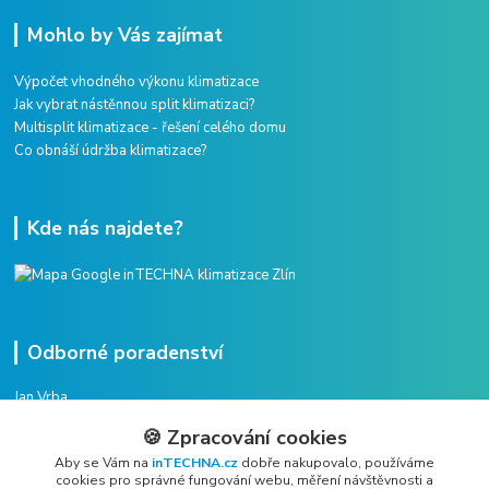
Mohlo by Vás zajímat
Výpočet vhodného výkonu klimatizace
Jak vybrat nástěnnou split klimatizaci?
Multisplit klimatizace - řešení celého domu
Co obnáší údržba klimatizace?
Kde nás najdete?
Odborné poradenství
Jan Vrba
+420 775 38 38 75
🍪 Zpracování cookies
(Po-Pá, 8-16 hod.)
Aby se Vám na
inTECHNA.cz
dobře nakupovalo, používáme
cookies pro správné fungování webu, měření návštěvnosti a
vrba@intechna.cz