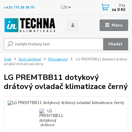
0
ks
CZK
+420 775 38 38 75
za
0 Kč
Menu
Hledat
Úvod
Split nástěnné
Příslušenství
LG PREMTBB11 dotykový drátový
ovladač klimatizace černý
LG PREMTBB11 dotykový
drátový ovladač klimatizace černý