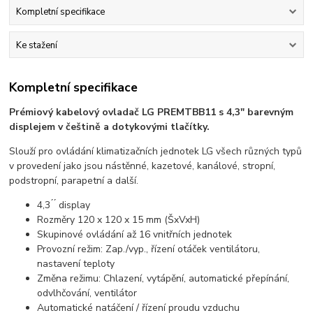
Kompletní specifikace
Ke stažení
Kompletní specifikace
Prémiový kabelový ovladač LG PREMTBB11 s 4,3" barevným
displejem v češtině a dotykovými tlačítky.
Slouží pro ovládání klimatizačních jednotek LG všech různých typů
v provedení jako jsou nástěnné, kazetové, kanálové, stropní,
podstropní, parapetní a další.
4,3 ́ ́ display
Rozměry 120 x 120 x 15 mm (ŠxVxH)
Skupinové ovládání až 16 vnitřních jednotek
Provozní režim: Zap./vyp., řízení otáček ventilátoru,
nastavení teploty
Změna režimu: Chlazení, vytápění, automatické přepínání,
odvlhčování, ventilátor
Automatické natáčení / řízení proudu vzduchu