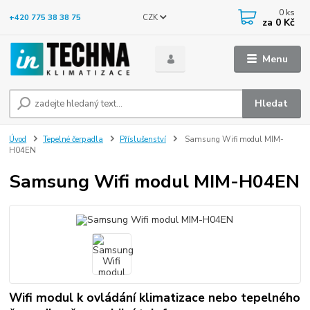
0
ks
CZK
+420 775 38 38 75
za
0 Kč
Menu
Hledat
Úvod
Tepelné čerpadla
Příslušenství
Samsung Wifi modul MIM-
H04EN
Samsung Wifi modul MIM-H04EN
Wifi modul k ovládání klimatizace nebo tepelného