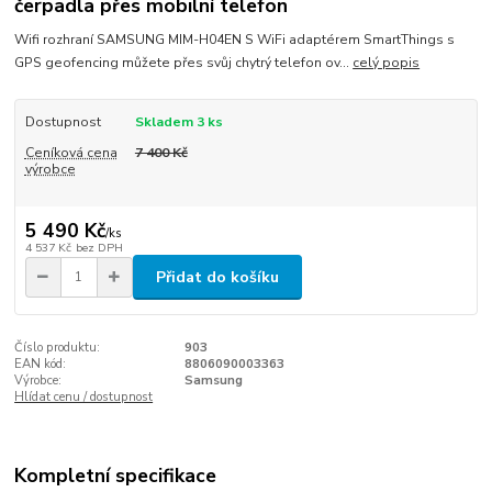
čerpadla přes mobilní telefon
Wifi rozhraní SAMSUNG MIM-H04EN S WiFi adaptérem SmartThings s
GPS geofencing můžete přes svůj chytrý telefon ov...
celý popis
Dostupnost
Skladem 3 ks
Ceníková cena
7 400 Kč
výrobce
5 490 Kč
/
ks
4 537 Kč
bez DPH
Přidat do košíku
Číslo produktu:
903
EAN kód:
8806090003363
Výrobce:
Samsung
Hlídat cenu / dostupnost
Kompletní specifikace