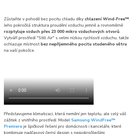
Zůstaňte v pohodě bez pocitu chladu díky
chlazení Wind-Free™
.
Jeho pokročilá struktura proudění vzduchu jemně a rovnoměrně
rozptyluje vzduch přes 23 000 mikro vzduchových otvorů
.
Vytváří prostředí "Still Air" s velmi nízkou rychlostí vzduchu, takže
ochlazuje místnost
bez nepříjemného pocitu studeného větru
na vaší pokožce.
Představujeme klimatizaci, která nemění jen teplotu, ale celý váš
zážitek z vnitřního prostředí. Model
Samsung WindFree™
Premiere
je špičkové řešení pro domácnosti i kanceláře, které
kombinuje nadčasový černý design s nejpokročilejšími