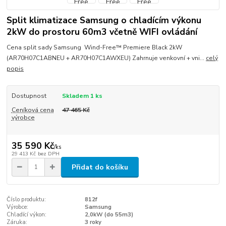
Split klimatizace Samsung o chladícím výkonu
2kW do prostoru 60m3 včetně WIFI ovládání
Cena split sady Samsung Wind-Free™ Premiere Black 2kW
(AR70H07C1ABNEU + AR70H07C1AWXEU) Zahrnuje venkovní + vni...
celý
popis
Dostupnost
Skladem 1 ks
Ceníková cena
47 465 Kč
výrobce
35 590 Kč
/
ks
29 413 Kč
bez DPH
Přidat do košíku
Číslo produktu:
812f
Výrobce:
Samsung
Chladící výkon:
2,0kW (do 55m3)
Záruka:
3 roky