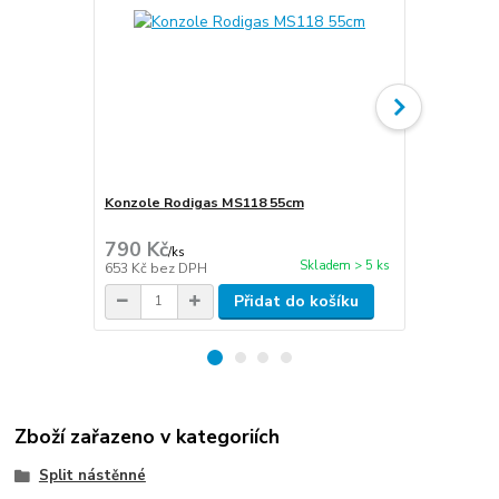
Konzole Rodigas MS118 55cm
Cu potrubí i
stěna 1mm
790 Kč
270 Kč
/
ks
/
m
Skladem > 5 ks
653 Kč
bez DPH
223 Kč
bez 
Přidat do košíku
Zboží zařazeno v kategoriích
Split nástěnné