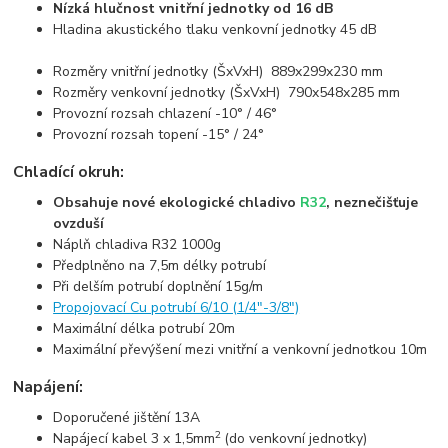
Nízká hlučnost vnitřní jednotky od 16 dB
Hladina akustického tlaku venkovní jednotky 45 dB
Rozměry vnitřní jednotky (ŠxVxH) 889x299x230 mm
Rozměry venkovní jednotky (ŠxVxH) 790x548x285 mm
Provozní rozsah chlazení -10° / 46°
Provozní rozsah topení -15° / 24°
Chladící okruh:
Obsahuje nové ekologické chladivo
R32
, neznečišťuje
ovzduší
Náplň chladiva R32 1000g
Předplněno na 7,5m délky potrubí
Při delším potrubí doplnění 15g/m
Propojovací Cu potrubí 6/10 (1/4"-3/8")
Maximální délka potrubí 20m
Maximální převýšení mezi vnitřní a venkovní jednotkou 10m
Napájení:
Doporučené jištění 13A
2
Napájecí kabel 3 x 1,5mm
(do venkovní jednotky)