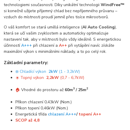
technologiemi současnosti. Díky unikátní technologii
WindFree™
si konečně užijete příjemný chlad bez nepříjemného průvanu –
vzduch do místnosti proudí jemně přes tisíce mikrootvorů.
O váš komfort se stará umělá inteligence (
AI Auto Cooling
),
která se učí vašim zvyklostem a automaticky optimalizuje
nastavení tak, aby v místnosti bylo vždy ideálně. S energetickou
účinností
A+++
při chlazení a
A++
při vytápění navíc získáte
maximální výkon s minimálními náklady, a to po celý rok.
Základní parametry:
❄️ Chladící výkon
2kW
(1 - 3,2kW)
☀️ Topný výkon
2,2kW
(0,7 - 6,7kW)
3
2
🏠
Vhodné do prostoru až
60m
/ 25m
Příkon chlazení 0,43kW (Nom.)
Příkon topení 0,46kW (Nom.)
Energetická třída
chlazení A+++
/
topení A++
SCOP až 4,8