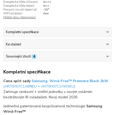
Energetická třída chlazení:
A+++
Energetická třída topení:
A++
Provozní rozsah topení od:
-15°
WIFI ovládání:
Ano
Hlídat cenu / dostupnost
Kompletní specifikace
Ke stažení
Související zboží
4
Kompletní specifikace
Cena split sady
Samsung Wind-Free™ Premiere Black 2kW
(AR70H07C1ABNEU + AR70H07C1AWXEU)
Zahrnuje venkovní + vnitřní jednotku s novým solárním
bezdrátovým IR ovladačem. Nový model 2026.
Jedinečná patentovaná bezprůvanová technologie
Samsung
Wind-Free™