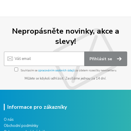
Nepropásněte novinky, akce a
slevy!
Přihlásit se
Souhlasím se
zpracováním osobních údajů
za účelem rozesílky newsletteru.
Můžete se kdykoli odhlásit. Zasíláme jednou za 14 dní.
Informace pro zákazníky
O nás
Obchodní podmínky