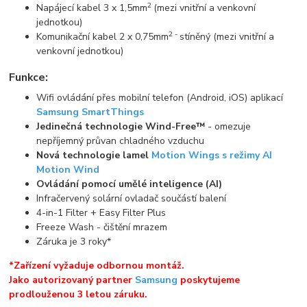
2
Napájecí kabel 3 x 1,5mm
(mezi vnitřní a venkovní
jednotkou)
2 -
Komunikační kabel 2 x 0,75mm
stíněný (mezi vnitřní a
venkovní jednotkou)
Funkce:
Wifi ovládání přes mobilní telefon (Android, iOS) aplikací
Samsung SmartThings
Jedinečná technologie Wind-Free™
- omezuje
nepříjemný průvan chladného vzduchu
Nová technologie lamel
Motion Wings s režimy AI
Motion Wind
Ovládání pomocí umělé inteligence (AI)
Infračervený solární ovladač součástí balení
4-in-1 Filter + Easy Filter Plus
Freeze Wash - čištění mrazem
Záruka je 3 roky*
*Zařízení vyžaduje odbornou montáž.
Jako autorizovaný partner
Samsung
poskytujeme
prodlouženou 3 letou záruku.