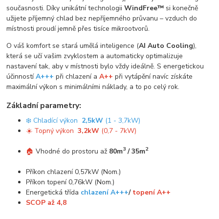
současnosti. Díky unikátní technologii
WindFree™
si konečně
užijete příjemný chlad bez nepříjemného průvanu – vzduch do
místnosti proudí jemně přes tisíce mikrootvorů.
O váš komfort se stará umělá inteligence (
AI Auto Cooling
),
která se učí vašim zvyklostem a automaticky optimalizuje
nastavení tak, aby v místnosti bylo vždy ideálně. S energetickou
účinností
A+++
při chlazení a
A++
při vytápění navíc získáte
maximální výkon s minimálními náklady, a to po celý rok.
Základní parametry:
❄️ Chladící výkon
2,5kW
(1 - 3,7kW)
☀️ Topný výkon
3,2kW
(0,7 - 7kW)
3
2
🏠
Vhodné do prostoru až
80m
/ 35m
Příkon chlazení 0,57kW (Nom.)
Příkon topení 0,76kW (Nom.)
Energetická třída
chlazení A+++
/
topení A++
SCOP až 4,8