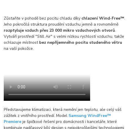
Zůstaňte v pohodě bez pocitu chladu díky
chlazení Wind-Free™
.
Jeho pokročilá struktura proudění vzduchu jemně a rovnoměrně
rozptyluje vzduch přes 23 000 mikro vzduchových otvorů
.
Vytváří prostředí "Still Air" s velmi nízkou rychlostí vzduchu, takže
ochlazuje místnost
bez nepříjemného pocitu studeného větru
na vaší pokožce.
Představujeme klimatizaci, která nemění jen teplotu, ale celý váš
zážitek z vnitřního prostředí. Model
Samsung WindFree™
Premiere
je špičkové řešení pro domácnosti i kanceláře, které
kombinuje nadčasový bílý design s nejpokročilejšími technologiemi