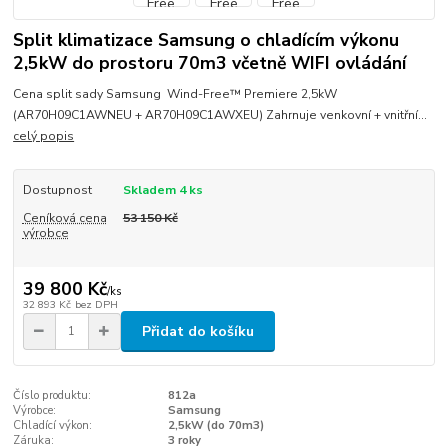
Split klimatizace Samsung o chladícím výkonu
2,5kW do prostoru 70m3 včetně WIFI ovládání
Cena split sady Samsung Wind-Free™ Premiere 2,5kW
(AR70H09C1AWNEU + AR70H09C1AWXEU) Zahrnuje venkovní + vnitřní...
celý popis
Dostupnost
Skladem 4 ks
Ceníková cena
53 150 Kč
výrobce
39 800 Kč
/
ks
32 893 Kč
bez DPH
Přidat do košíku
Číslo produktu:
812a
Výrobce:
Samsung
Chladící výkon:
2,5kW (do 70m3)
Záruka:
3 roky