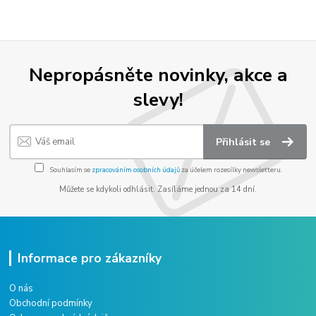
Nepropásněte novinky, akce a
slevy!
Přihlásit se
Souhlasím se
zpracováním osobních údajů
za účelem rozesílky newsletteru.
Můžete se kdykoli odhlásit. Zasíláme jednou za 14 dní.
Informace pro zákazníky
O nás
Obchodní podmínky