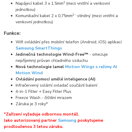
2
Napájecí kabel 3 x 1,5mm
(mezi vnitřní a venkovní
jednotkou)
2 -
Komunikační kabel 2 x 0,75mm
stíněný (mezi vnitřní a
venkovní jednotkou)
Funkce:
Wifi ovládání přes mobilní telefon (Android, iOS) aplikací
Samsung SmartThings
Jedinečná technologie Wind-Free™
- omezuje
nepříjemný průvan chladného vzduchu
Nová technologie lamel
Motion Wings s režimy AI
Motion Wind
Ovládání pomocí umělé inteligence (AI)
Infračervený solární ovladač součástí balení
4-in-1 Filter + Easy Filter Plus
Freeze Wash - čištění mrazem
Záruka je 3 roky*
*Zařízení vyžaduje odbornou montáž.
Jako autorizovaný partner
Samsung
poskytujeme
prodlouženou 3 letou záruku.