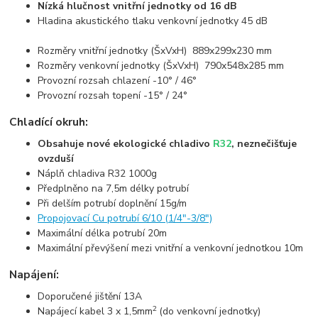
Nízká hlučnost vnitřní jednotky od 16 dB
Hladina akustického tlaku venkovní jednotky 45 dB
Rozměry vnitřní jednotky (ŠxVxH) 889x299x230 mm
Rozměry venkovní jednotky (ŠxVxH) 790x548x285 mm
Provozní rozsah chlazení -10° / 46°
Provozní rozsah topení -15° / 24°
Chladící okruh:
Obsahuje nové ekologické chladivo
R32
, neznečišťuje
ovzduší
Náplň chladiva R32 1000g
Předplněno na 7,5m délky potrubí
Při delším potrubí doplnění 15g/m
Propojovací Cu potrubí 6/10 (1/4"-3/8")
Maximální délka potrubí 20m
Maximální převýšení mezi vnitřní a venkovní jednotkou 10m
Napájení:
Doporučené jištění 13A
2
Napájecí kabel 3 x 1,5mm
(do venkovní jednotky)