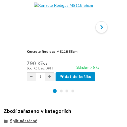
Konzole Rodigas MS118 55cm
Cu potrubí i
stěna 1mm
790 Kč
270 Kč
/
ks
/
m
Skladem > 5 ks
653 Kč
bez DPH
223 Kč
bez 
Přidat do košíku
Zboží zařazeno v kategoriích
Split nástěnné