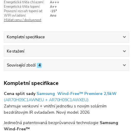
Energetická třída chlazení:
A+++
Energetická třída topení:
A++
Provozní rozsah topení od:
-15°
WIFI ovládání:
Ano
Hlídat cenu / dostupnost
Kompletní specifikace
Ke stažení
Související zboží
4
Kompletní specifikace
Cena split sady
Samsung Wind-Free™ Premiere 2,5kW
(AR70H09C1AWNEU + AR70H09C1AWXEU)
Zahrnuje venkovní + vnitřní jednotku s novým solárním
bezdrátovým IR ovladačem. Nový model 2026.
Jedinečná patentovaná bezprůvanová technologie
Samsung
Wind-Free™