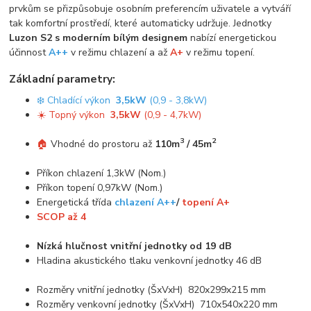
prvkům se přizpůsobuje osobním preferencím uživatele a vytváří
tak komfortní prostředí, které automaticky udržuje. Jednotky
Luzon S2 s moderním bílým designem
nabízí energetickou
účinnost
A++
v režimu chlazení a až
A+
v režimu topení.
Základní parametry:
❄️ Chladící výkon
3,5kW
(0,9 - 3,8kW)
☀️ Topný výkon
3,5kW
(0,9 - 4,7kW)
3
2
🏠
Vhodné do prostoru až
110m
/ 45m
Příkon chlazení 1,3kW (Nom.)
Příkon topení 0,97kW (Nom.)
Energetická třída
chlazení A++
/
topení A+
SCOP až 4
Nízká hlučnost vnitřní jednotky od 19 dB
Hladina akustického tlaku venkovní jednotky 46 dB
Rozměry vnitřní jednotky (ŠxVxH) 820x299x215 mm
Rozměry venkovní jednotky (ŠxVxH) 710x540x220 mm