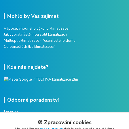
Mohlo by Vás zajímat
Výpočet vhodného výkonu klimatizace
Jak vybrat nástěnnou split klimatizaci?
Multisplit klimatizace - řešení celého domu
Co obnáší údržba klimatizace?
Kde nás najdete?
Odborné poradenství
Jan Vrba
+420 775 38 38 75
🍪 Zpracování cookies
(Po-Pá, 8-16 hod.)