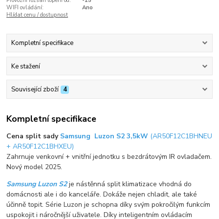
Provozní rozsah topení od:
-15°
WIFI ovládání:
Ano
Hlídat cenu / dostupnost
Kompletní specifikace
Ke stažení
Související zboží
4
Kompletní specifikace
Cena split sady
Samsung Luzon S2 3,5kW
(AR50F12C1BHNEU
+ AR50F12C1BHXEU)
Zahrnuje venkovní + vnitřní jednotku s bezdrátovým IR ovladačem.
Nový model 2025.
Samsung Luzon S2
je nástěnná split klimatizace vhodná do
domácnosti ale i do kanceláře. Dokáže nejen chladit, ale také
účinně topit. Série Luzon je schopna díky svým pokročilým funkcím
uspokojit i náročnější uživatele. Díky inteligentním ovládacím