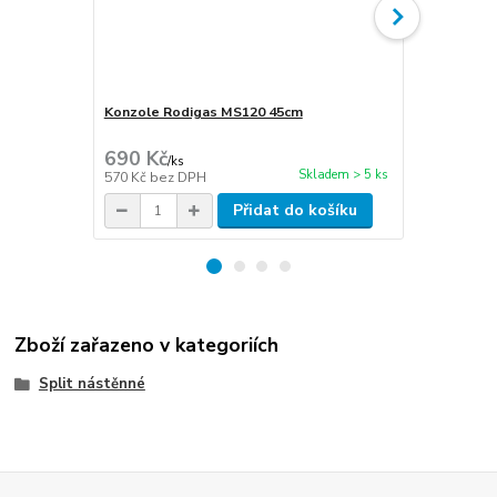
Konzole Rodigas MS120 45cm
Cu potrubí i
stěna 1mm
690 Kč
270 Kč
/
ks
/
m
Skladem > 5 ks
570 Kč
bez DPH
223 Kč
bez 
Přidat do košíku
Zboží zařazeno v kategoriích
Split nástěnné