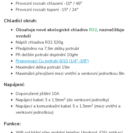
Provozní rozsah chlazení -10° / 46°
Provozní rozsah topení -15° / 24°
Chladící okruh:
Obsahuje nové ekologické chladivo
R32
, neznečišťuje
ovzduší
Náplň chladiva R32 530g
Předplněno na 7,5m délky potrubí
Při delším potrubí doplnění 10g/m
Propojovací Cu potrubí 6/10 (1/4"-3/8")
Maximální délka potrubí 15m
Maximální převýšení mezi vnitřní a venkovní jednotkou 8m
Napájení:
Doporučené jištění 10A
2
Napájecí kabel 3 x 1,5mm
(do venkovní jednotky)
2
Napájecí a komunikační kabel 5 x 1,5mm
(mezi vnitřní a
venkovní jednotkou)
Funkce:
Wifi ovládání přes mobilní telefon (Android, iOS) aplikací