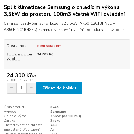
Split klimatizace Samsung o chladícím výkonu
3,5kW do prostoru 100m3 včetně WIFI ovládání
Cena split sady Samsung Luzon S2 3,5kW (AR50F12C1BHNEU +
AR50F12C1BHXEU) Zahrnuje venkovní + vnitřní jednotku s...
celý popis
Dostupnost
Není skladem
Ceníková cena
34 707 Kč
výrobce
24 300 Kč
/
ks
20 083 Kč
bez DPH
Přidat do košíku
Číslo produktu:
824a
Výrobce:
Samsung
Chladící výkon:
3,5kW (do 100m3)
Záruka:
3 roky
Energetická třída chlazení:
A++
Energetická třída topení:
A+