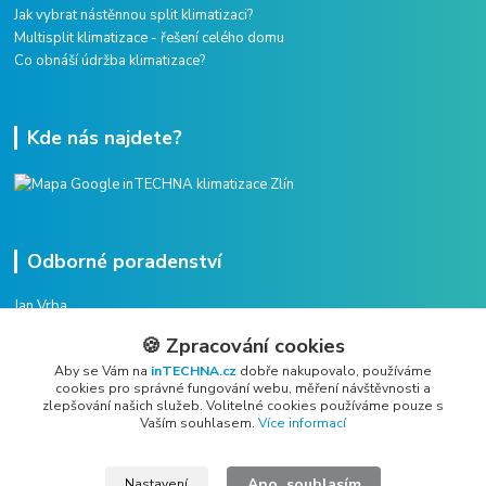
Jak vybrat nástěnnou split klimatizaci?
Multisplit klimatizace - řešení celého domu
Co obnáší údržba klimatizace?
Kde nás najdete?
Odborné poradenství
Jan Vrba
+420 775 38 38 75
🍪 Zpracování cookies
(Po-Pá, 8-16 hod.)
Aby se Vám na
inTECHNA.cz
dobře nakupovalo, používáme
cookies pro správné fungování webu, měření návštěvnosti a
vrba@intechna.cz
zlepšování našich služeb. Volitelné cookies používáme pouze s
Vaším souhlasem.
Více informací
Ano, souhlasím
Nastavení