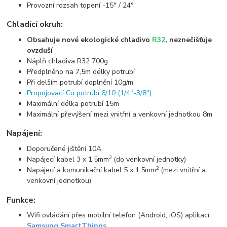
Provozní rozsah topení -15° / 24°
Chladící okruh:
Obsahuje nové ekologické chladivo
R32
, neznečišťuje
ovzduší
Náplň chladiva R32 700g
Předplněno na 7,5m délky potrubí
Při delším potrubí doplnění 10g/m
Propojovací Cu potrubí 6/10 (1/4"-3/8")
Maximální délka potrubí 15m
Maximální převýšení mezi vnitřní a venkovní jednotkou 8m
Napájení:
Doporučené jištění 10A
2
Napájecí kabel 3 x 1,5mm
(do venkovní jednotky)
2
Napájecí a komunikační kabel 5 x 1,5mm
(mezi vnitřní a
venkovní jednotkou)
Funkce:
Wifi ovládání přes mobilní telefon (Android, iOS) aplikací
Samsung SmartThings