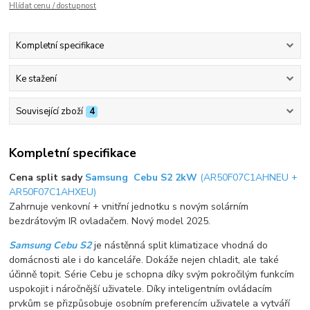
Hlídat cenu / dostupnost
Kompletní specifikace
Ke stažení
Související zboží
4
Kompletní specifikace
Cena split sady
Samsung Cebu S2 2kW
(AR50F07C1AHNEU +
AR50F07C1AHXEU)
Zahrnuje venkovní + vnitřní jednotku s novým solárním
bezdrátovým IR ovladačem. Nový model 2025.
Samsung Cebu S2
je nástěnná split klimatizace vhodná do
domácnosti ale i do kanceláře. Dokáže nejen chladit, ale také
účinně topit. Série Cebu je schopna díky svým pokročilým funkcím
uspokojit i náročnější uživatele. Díky inteligentním ovládacím
prvkům se přizpůsobuje osobním preferencím uživatele a vytváří