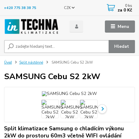
0
ks
CZK
+420 775 38 38 75
za
0 Kč
Menu
Hledat
Úvod
Split nástěnné
SAMSUNG Cebu S2 2kW
SAMSUNG Cebu S2 2kW
Split klimatizace Samsung o chladícím výkonu
2kW do prostoru 60m3 včetně WIFI ovládání