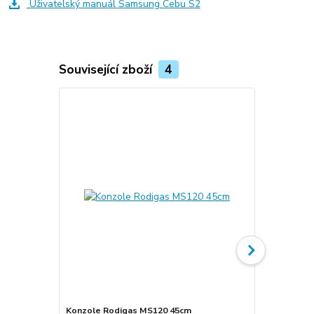
Uživatelský manuál Samsung Cebu S2
Související zboží
4
Konzole Rodigas MS120 45cm
Cu potrubí i