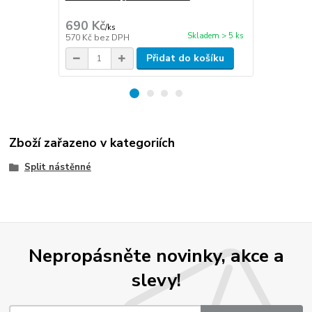
stěna 1mm
690 Kč
270 Kč
/
ks
/
m
Skladem > 5 ks
570 Kč
bez DPH
223 Kč
bez 
Přidat do košíku
Zboží zařazeno v kategoriích
Split nástěnné
Nepropásněte novinky, akce a
slevy!