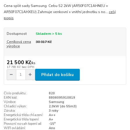
Cena split sady Samsung Cebu S2 2kW (AR50F07C1AHNEU +
AR50F07C1AHXEU) Zahrnuje venkovní + vnitřní jednotku s no...
celý
popis
Dostupnost
Skladem > 5 ks
Ceníková cena
30 317 Kč
výrobce
21 500 Kč
/
ks
17 769 Kč
bez DPH
Přidat do košíku
Číslo produktu:
820
EAN kód:
8806095910819
Výrobce:
Samsung
Chladící výkon:
2,0kW (do 55m3)
Záruka:
3 roky
Energetická třída chlazení:
A++
Energetická třída topení:
A+
Provozní rozsah topení od:
-15°
WIFI ovládání:
Ano