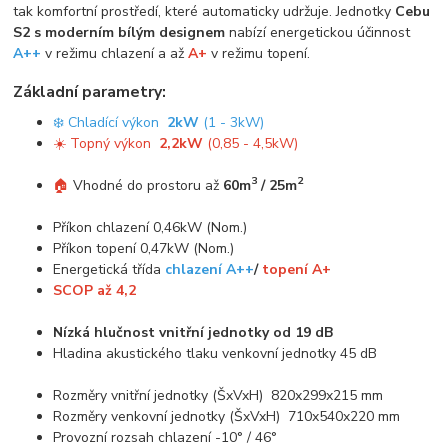
tak komfortní prostředí, které automaticky udržuje. Jednotky
Cebu
S2 s moderním bílým designem
nabízí energetickou účinnost
A++
v režimu chlazení a až
A+
v režimu topení.
Základní parametry:
❄️ Chladící výkon
2kW
(1 - 3kW)
☀️ Topný výkon
2,2kW
(0,85 - 4,5kW)
3
2
🏠
Vhodné do prostoru až
60m
/ 25m
Příkon chlazení 0,46kW (Nom.)
Příkon topení 0,47kW (Nom.)
Energetická třída
chlazení A++
/
topení A+
SCOP až 4,2
Nízká hlučnost vnitřní jednotky od 19 dB
Hladina akustického tlaku venkovní jednotky 45 dB
Rozměry vnitřní jednotky (ŠxVxH) 820x299x215 mm
Rozměry venkovní jednotky (ŠxVxH) 710x540x220 mm
Provozní rozsah chlazení -10° / 46°