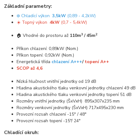
Základní parametry:
❄️ Chladící výkon
3,5kW
(0,89 - 4,2kW)
☀️ Topný výkon
4kW
(0,7 - 5,4kW)
3
2
🏠 Vhodné do prostoru až
110m
/ 45m
Příkon chlazení: 0,89kW (Nom.)
Příkon topení: 0,92kW (Nom.)
Energetická třída
chlazení A+++
/
topení A++
SCOP až 4,6
Nízká hlučnost vnitřní jednotky od 19 dB
Hladina akustického tlaku venkovní jednotky chlazení 49 dB
Hladina akustického tlaku venkovní jednotky topení 51 dB
Rozměry vnitřní jednotky (ŠxVxH) 895x307x235 mm
Rozměry venkovní jednotky (ŠxVxH) 717x495x230 mm
Provozní rozsah chlazení -15° / 48°
Provozní rozsah topení -15°/ 24°
Chladící okruh: