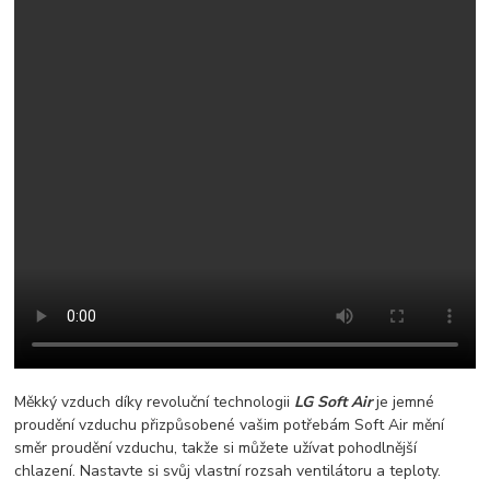
Měkký vzduch díky revoluční technologii
LG Soft Air
je jemné
proudění vzduchu přizpůsobené vašim potřebám Soft Air mění
směr proudění vzduchu, takže si můžete užívat pohodlnější
chlazení. Nastavte si svůj vlastní rozsah ventilátoru a teploty.