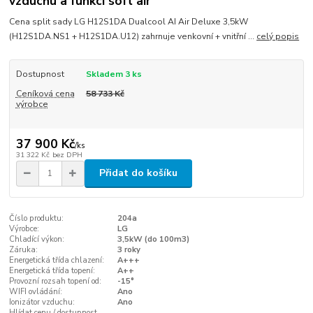
vzduchu a funkcí soft air
Cena split sady LG H12S1DA Dualcool AI Air Deluxe 3,5kW
(H12S1DA.NS1 + H12S1DA.U12) zahrnuje venkovní + vnitřní ...
celý popis
Dostupnost
Skladem 3 ks
Ceníková cena
58 733 Kč
výrobce
37 900 Kč
/
ks
31 322 Kč
bez DPH
Přidat do košíku
Číslo produktu:
204a
Výrobce:
LG
Chladící výkon:
3,5kW (do 100m3)
Záruka:
3 roky
Energetická třída chlazení:
A+++
Energetická třída topení:
A++
Provozní rozsah topení od:
-15°
WIFI ovládání:
Ano
Ionizátor vzduchu:
Ano
Hlídat cenu / dostupnost