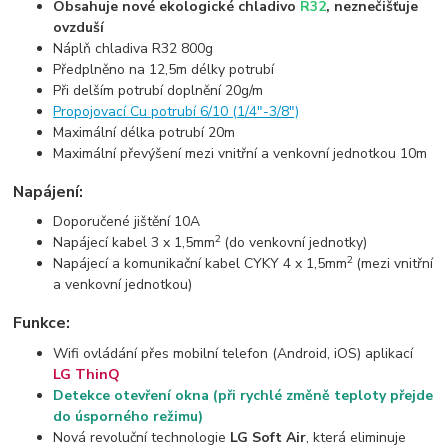
Obsahuje nové ekologické chladivo
R32
, neznečišťuje
ovzduší
Náplň chladiva R32 800g
Předplněno na 12,5m délky potrubí
Při delším potrubí doplnění 20g/m
Propojovací Cu potrubí 6/10 (1/4"-3/8")
Maximální délka potrubí 20m
Maximální převýšení mezi vnitřní a venkovní jednotkou 10m
Napájení:
Doporučené jištění 10A
2
Napájecí kabel 3 x 1,5mm
(do venkovní jednotky)
2
Napájecí a komunikační kabel CYKY 4 x 1,5mm
(mezi vnitřní
a venkovní jednotkou)
Funkce:
Wifi ovládání přes mobilní telefon (Android, iOS) aplikací
LG ThinQ
Detekce otevření okna (při rychlé změně teploty přejde
do úsporného režimu)
Nová revoluční technologie
LG Soft Air
, která eliminuje