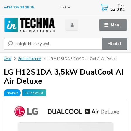
0
ks
CZK
+420 775 38 38 75
za
0 Kč
Menu
Hledat
Úvod
Split nástěnné
LG H12S1DA 3,5kW DualCool AI Air Deluxe
LG H12S1DA 3,5kW DualCool AI
Air Deluxe
Novinka
TOP produkt