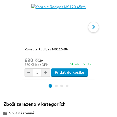
Konzole Rodigas MS120 45cm
Cu potrubí i
stěna 1mm
690 Kč
270 Kč
/
ks
/
m
Skladem > 5 ks
570 Kč
bez DPH
223 Kč
bez 
Přidat do košíku
Zboží zařazeno v kategoriích
Split nástěnné