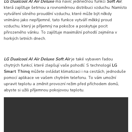
LG Dualcool AI Air Deluxe
má navíc jedinečnou funkci
Soft Air
,
která zajišťuje šetrnou a rovnoměrnou distribuci vzduchu. Namísto
vytváření silného proudění vzduchu, které může být někdy
vnímáno jako nepříjemné, tato funkce vytváří měkký proud
vzduchu, který je příjemný na pokožce a poskytuje pocit
přirozeného vánku. To zajišťuje maximální pohodlí zejména v
horkých letních dnech.
LG Dualcool AI Air Deluxe Soft Air
je také vybaven řadou
chytrých funkcí, které zlepšují vaše pohodlí. S technologií
LG
Smart Thinq
můžete ovládat klimatizaci i na cestách, jednoduše
pomocí aplikace ve vašem chytrém telefonu. To vám umožní
upravit teplotu a změnit provozní režim před příchodem domů,
abyste si užili příjemnou pokojovou teplotu.