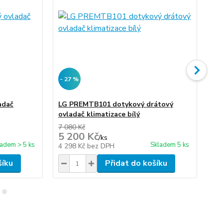
- 27 %
- 
adač
LG PREMTB101 dotykový drátový
LG
ovladač klimatizace bílý
ov
7 080 Kč
14 
5 200 Kč
10
/
ks
ladem > 5 ks
Skladem 5 ks
4 298 Kč
bez DPH
8 
šíku
Přidat do košíku