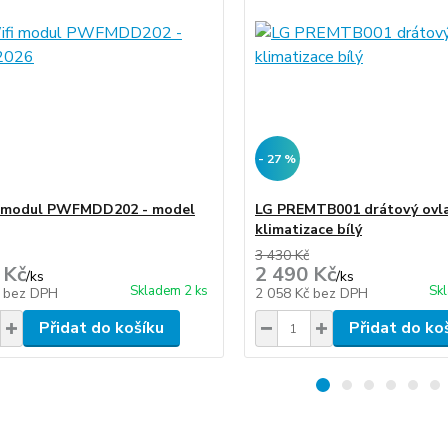
- 27 %
i modul PWFMDD202 - model
LG PREMTB001 drátový ovl
klimatizace bílý
3 430 Kč
 Kč
2 490 Kč
/
ks
/
ks
Skladem 2 ks
Sk
č
bez DPH
2 058 Kč
bez DPH
Přidat do košíku
Přidat do ko