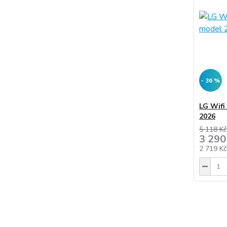
- 36 %
LG Wif
2026
5 118 Kč
3 290
2 719 K