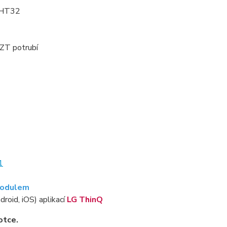
p HT32
VZT potrubí
1
modulem
droid, iOS) aplikací
LG ThinQ
otce.