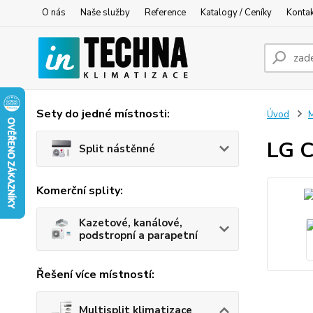
O nás
Naše služby
Reference
Katalogy / Ceníky
Konta
Sety do jedné místnosti:
Úvod
M
LG C
Split nástěnné
Komerční splity:
Kazetové, kanálové,
podstropní a parapetní
Řešení více místností:
Multisplit klimatizace