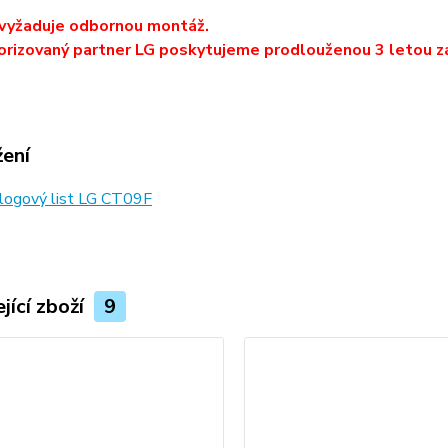
 vyžaduje odbornou montáž.
orizovaný partner LG poskytujeme prodlouženou 3 letou z
žení
logový list LG CT09F
jící zboží
9