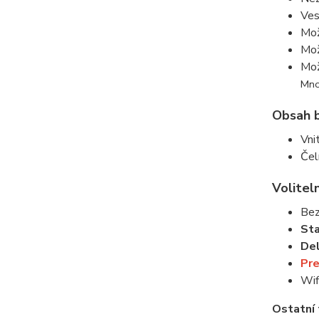
Ves
Mož
Mož
Mož
Mno
Obsah b
Vni
Čel
Voliteln
Bez
St
De
Pr
Wif
Ostatní 