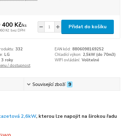
 400 Kč
/
ks
Přidat do košíku
860 Kč
bez DPH
roduktu:
332
EAN kód:
8806098169252
e:
LG
Chladící výkon:
2,5kW (do 70m3)
3 roky
WIFI ovládání:
Volitelné
cenu / dostupnost
Související zboží
9
kazetová 2,6kW
, kterou lze napojit na širokou řadu
AGW0.