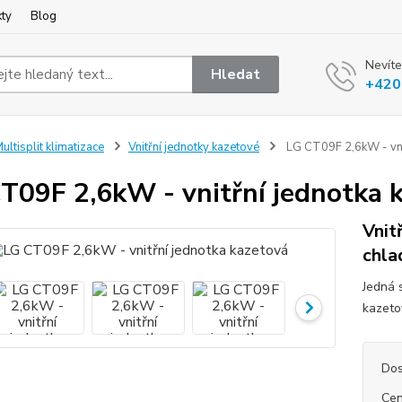
kty
Blog
Nevíte
Hledat
+420
ultisplit klimatizace
Vnitřní jednotky kazetové
LG CT09F 2,6kW - vnit
T09F 2,6kW - vnitřní jednotka 
Vnit
chla
Jedná 
kazeto
Dos
Cen