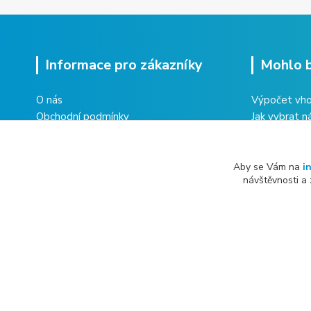
Informace pro zákazníky
Mohlo b
O nás
Výpočet vho
Obchodní podmínky
Jak vybrat n
Ochrana osobních údajů
Multisplit kl
Vrácení zboží
domu
Reklamace zboží
Co obnáší úd
Aby se Vám na
i
návštěvnosti a
Kontakty
All rights reserved Copyright © 2019 - 2026 inTECHNA s.r.o.