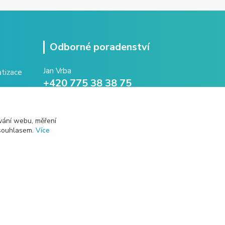
Odborné poradenství
Jan Vrba
+420 775 38 38 75
(Po-Pá, 8-16 hod.)
vrba@intechna.cz
vání webu, měření
 souhlasem.
Více