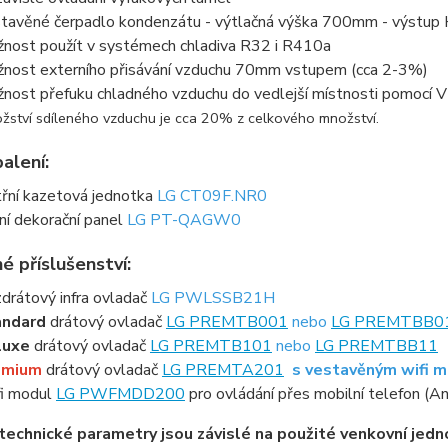
tavěné čerpadlo kondenzátu - výtlačná výška 700mm - výstu
nost použít v systémech chladiva R32 i R410a
nost externího přisávání vzduchu 70mm vstupem (cca 2-3%)
nost přefuku chladného vzduchu do vedlejší místnosti pomocí 
žství sdíleného vzduchu je cca 20% z celkového množství.
alení:
třní kazetová jednotka
LG CT09F.NR0
ní dekorační panel
LG PT-QAGW0
é příslušenství:
drátový infra ovladač
LG PWLSSB21H
andard
drátový ovladač
LG PREMTB001
nebo
LG PREMTBB0
luxe
drátový ovladač
LG PREMTB101
nebo
LG PREMTBB11
emium
drátový ovladač
LG PREMTA201
s vestavěným wifi 
i modul
LG PWFMDD200
pro ovládání přes mobilní telefon (An
technické parametry jsou závislé na použité venkovní jedn