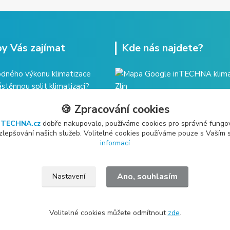
y Vás zajímat
Kde nás najdete?
dného výkonu klimatizace
ástěnnou split klimatizaci?
imatizace - řešení celého
🍪 Zpracování cookies
ržba klimatizace?
nTECHNA.cz
dobře nakupovalo, používáme cookies pro správné fungo
 zlepšování našich služeb. Volitelné cookies používáme pouze s Vaším
informací
Ano, souhlasím
Nastavení
Volitelné cookies můžete odmítnout
zde
.