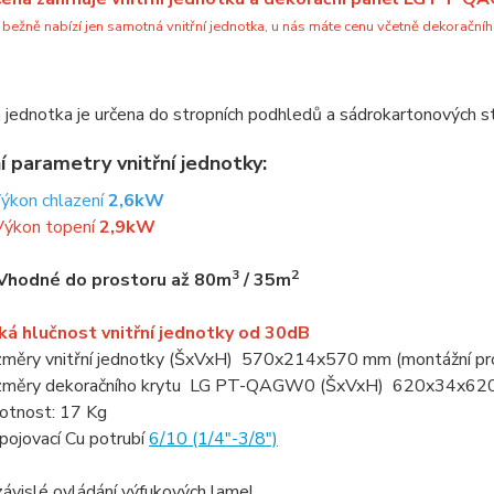
 bežně nabízí jen samotná vnitřní jednotka, u nás máte cenu včetně dekoračníh
jednotka je určena do stropních podhledů a sádrokartonových s
í parametry vnitřní jednotky:
Výkon chlazení
2,6kW
Výkon topení
2,9kW
3
2
Vhodné do prostoru až 80m
/ 35m
ká hlučnost vnitřní jednotky od 30dB
měry vnitřní jednotky (ŠxVxH) 570x214x570 mm (montážní pr
měry dekoračního krytu LG PT-QAGW0 (ŠxVxH) 620x34x62
tnost: 17 Kg
pojovací Cu potrubí
6/10 (1/4"-3/8")
ávislé ovládání výfukových lamel