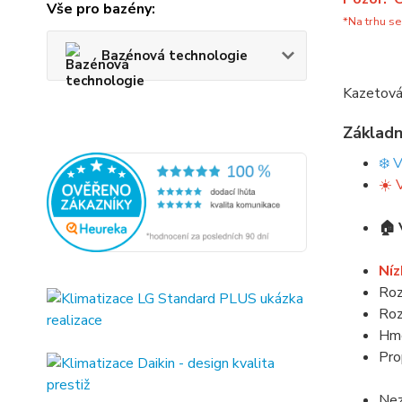
Vše pro bazény:
*Na trhu se
Bazénová technologie
Kazetová 
Základn
❄️ 
☀️ 
🏠 
Níz
Roz
Roz
Hmo
Pro
Nez