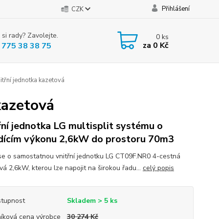
Přihlášení
CZK
 si rady? Zavolejte.
0
ks
za
0 Kč
 775 38 38 75
řní jednotka kazetová
kazetová
řní jednotka LG multisplit systému o
dícím výkonu 2,6kW do prostoru 70m3
se o samostatnou vnitřní jednotku LG CT09F.NR0 4-cestná
vá 2,6kW, kterou lze napojit na širokou řadu...
celý popis
tupnost
Skladem > 5 ks
íková cena výrobce
30 274 Kč