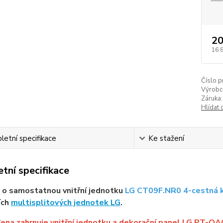
20
16 
Číslo p
Výrobc
Záruka:
Hlídat 
etní specifikace
Ke stažení
tní specifikace
 o samostatnou vnitřní jednotku
LG CT09F.NR0 4-cestná 
ích
multisplitových jednotek LG
.
ena zahrnuje vnitřní jednotku a dekorační panel LG PT-Q