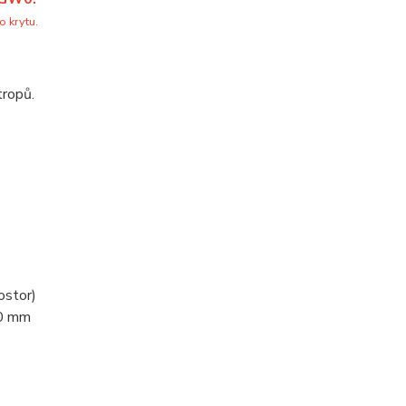
o krytu.
tropů.
ostor)
0 mm