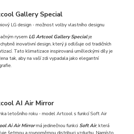
cool Gallery Special
iový LG design - možnost volby vlastního designu
načným rysem
LG Artcool Gallery Special
je
hybně inovativní design, který ji odlišuje od tradičních
atizací. Tato klimatizace inspirovaná uměleckými díly je
žena tak, aby na vaší zdi vypadala jako elegantní
rafie.
cool AI Air Mirror
nka letošního roku - model Artcool s funkcí Soft Air
ool Ai Air Mirror
má jedinečnou funkci
Soft Air
, která
šťuje šetrnou a rovnoměrnou distribuci vzduchu. Namísto