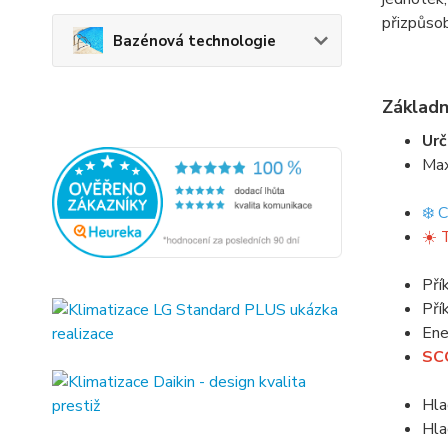
přizpůsob
Bazénová technologie
Základn
Urč
Max
❄️ 
☀️ 
Pří
Pří
Ene
SCO
Hla
Hla