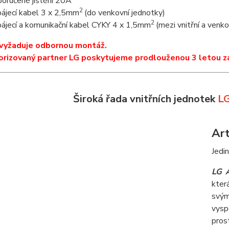
oručené jištění 20A
2
ájecí kabel 3 x 2,5mm
(do venkovní jednotky)
2
ájecí a komunikační kabel CYKY 4 x 1,5mm
(mezi vnitřní a venk
 vyžaduje odbornou montáž.
orizovaný partner LG poskytujeme prodlouženou 3 letou z
Široká řada vnitřních jednotek
L
Art
Jedi
LG A
kter
svým
vysp
pros