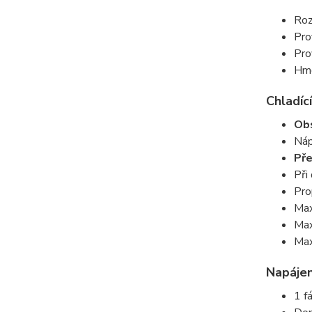
Roz
Pro
Pro
Hmo
Chladící
Obs
Náp
Pře
Při
Pro
Max
Max
Max
Napájen
1 f