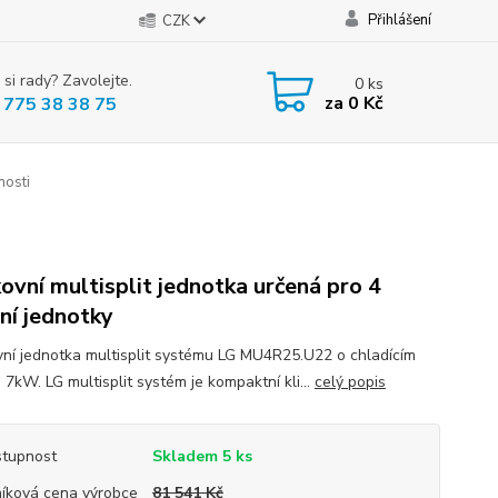
Přihlášení
CZK
 si rady? Zavolejte.
0
ks
za
0 Kč
 775 38 38 75
osti
ovní multisplit jednotka určená pro 4
řní jednotky
ní jednotka multisplit systému LG MU4R25.U22 o chladícím
7kW. LG multisplit systém je kompaktní kli...
celý popis
tupnost
Skladem 5 ks
íková cena výrobce
81 541 Kč