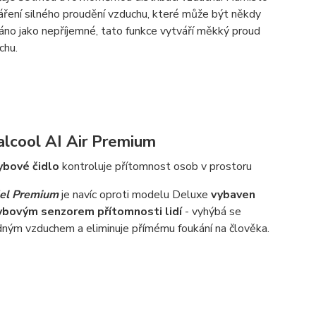
áření silného proudění vzduchu, které může být někdy
áno jako nepříjemné, tato funkce vytváří měkký proud
chu.
lcool AI Air Premium
bové čidlo
kontroluje přítomnost osob v prostoru
el Premium
je navíc oproti modelu Deluxe
vybaven
bovým senzorem přítomnosti lidí
- vyhýbá se
dným vzduchem a eliminuje přímému foukání na člověka.