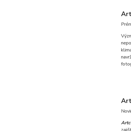
Art
Prém
Výz
nepoc
klim
navr
fotog
Art
Novi
Artc
zaji