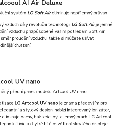
lcoool AI Air Deluxe
luční systém
LG Soft Air
eliminuje nepříjemný průvan
ý vzduch díky revoluční technologii
LG Soft Air
je jemné
dění vzduchu přizpůsobené vašim potřebám Soft Air
 směr proudění vzduchu, takže si můžete užívat
dlnější chlazení.
tcool UV nano
něný přední panel modelu Artcool UV nano
atizace
LG Artcool UV nano
je známá především pro
elegantní a stylový design, nabízí integrovaný ionizátor,
 eliminuje pachy, bakterie, pyl a jemný prach. LG Artcool
legantní linie a chytré bílé osvětlení skrytého displeje.