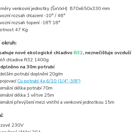
měry venkovní jednotky (ŠxVxH) 870x650x330 mm
vozní rozsah chlazení -10° / 48°
vozní rozsah topení -18°/ 18°
tnost 47 Kg
 okruh:
ahuje nové ekologické chladivo
R32
, neznečišťuje ovzduš
lň chladiva R32 1400g
dplněno na 30m potrubí
 delším potrubí doplnění 20g/m
pojovací
Cu potrubí 4x 6/10 (1/4"-3/8")
imální délka potrubí 70m
imální délka 1 větve 25m
imální převýšení mezi vnitřní a venkovní jednotkou 15m
í:
ázové 230V