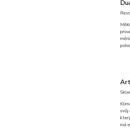
Dua
Revo
Měkk
prou
mění
poho
Ar
Skle
Klim
svůj 
který
má e