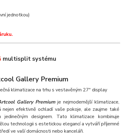
ovní jednotkou)
áruku.
G
multisplit systému
cool Gallery Premium
nečná klimatizace na trhu s vestavěným 27" display
rtcool Gallery Premium
je nejmodernější klimatizace,
á nejen efektivně ochladí vaše pokoje, ale zaujme také
 jedinečným designem. Tato klimatizace kombinuje
ělou technologii s estetickou elegancí a vytváří příjemné
tředí ve vaší domácnosti nebo kanceláři.