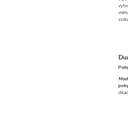
vytv
vním
vzdu
Dua
Pohy
Mod
pohy
chla