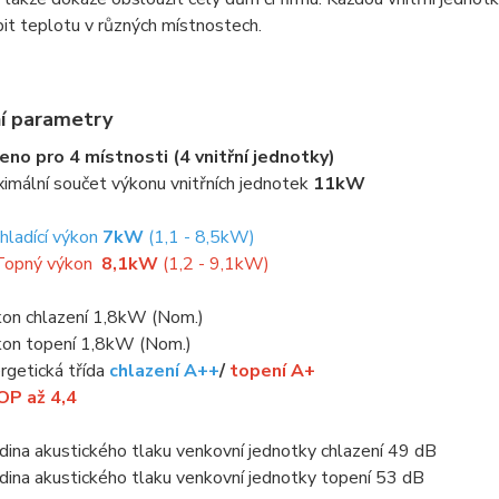
it teplotu v různých místnostech.
í parametry
eno pro 4 místnosti (4 vnitřní jednotky)
imální součet výkonu vnitřních jednotek
11kW
Chladící výkon
7kW
(1,1 - 8,5kW)
Topný výkon
8,1kW
(1,2 - 9,1kW)
kon chlazení 1,8kW (Nom.)
kon topení 1,8kW (Nom.)
rgetická třída
chlazení A++
/
topení A+
P až 4,4
dina akustického tlaku venkovní jednotky chlazení 49 dB
dina akustického tlaku venkovní jednotky topení 53 dB