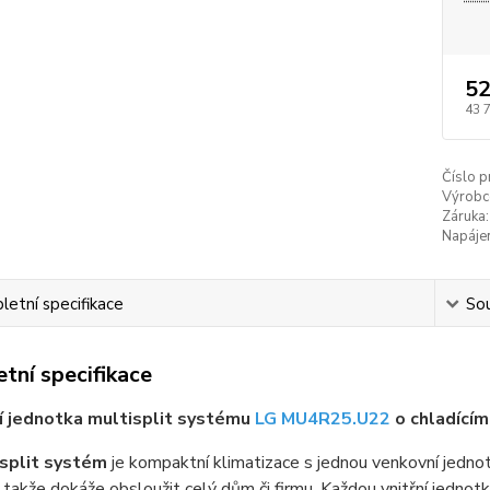
52
43 
Číslo p
Výrobc
Záruka:
Napájen
etní specifikace
Sou
tní specifikace
í jednotka multisplit systému
LG MU4R25.U22
o chladící
split systém
je kompaktní klimatizace s jednou venkovní jednotk
 takže dokáže obsloužit celý dům či firmu. Každou vnitřní jedno