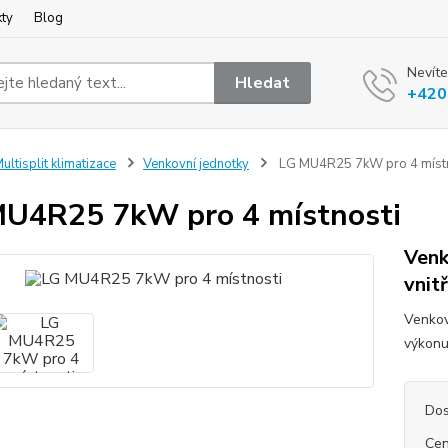
kty
Blog
Nevíte
Hledat
+420
ultisplit klimatizace
Venkovní jednotky
LG MU4R25 7kW pro 4 místn
U4R25 7kW pro 4 místnosti
Venk
vnit
Venkov
výkonu 
Dos
Cen