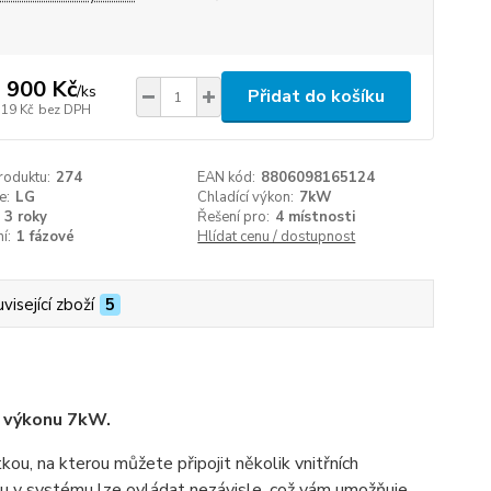
 900 Kč
/
ks
Přidat do košíku
719 Kč
bez DPH
roduktu:
274
EAN kód:
8806098165124
e:
LG
Chladící výkon:
7kW
3 roky
Řešení pro:
4 místnosti
í:
1 fázové
Hlídat cenu / dostupnost
visející zboží
5
m výkonu 7kW.
ou, na kterou můžete připojit několik vnitřních
tku v systému lze ovládat nezávisle, což vám umožňuje