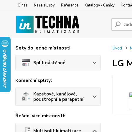
O nás
Naše služby
Reference
Katalogy / Ceníky
Konta
Sety do jedné místnosti:
Úvod
M
LG M
Split nástěnné
Komerční splity:
Kazetové, kanálové,
podstropní a parapetní
Řešení více místností:
Multisplit klimatizace