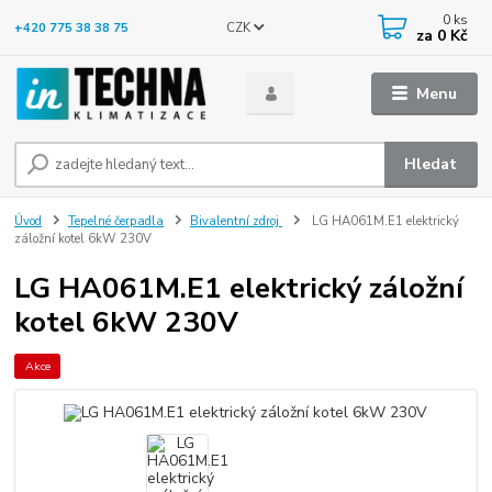
0
ks
CZK
+420 775 38 38 75
za
0 Kč
Menu
Hledat
Úvod
Tepelné čerpadla
Bivalentní zdroj
LG HA061M.E1 elektrický
záložní kotel 6kW 230V
LG HA061M.E1 elektrický záložní
kotel 6kW 230V
Akce