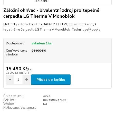
Záložní ohřívač - bivalentní zdroj pro tepelné
čerpadla LG Therma V Monoblok
Elektrický záložní kotel LG HA061M.E1 6kW je bivalentní zdroj k
tepelnému čerpadlu LG Therma V Monoblok. Techni...
celý popis
Dostupnost
skladem 2 ks
Ceníková cena
28 900 Kč
výrobce
15 490 Kč
/
ks
12 802 Kč
bez DPH
Přidat do košíku
Číslo produktu:
422a
EAN kód:
8806098267194
Výrobce:
LG
Hlídat cenu / dostupnost