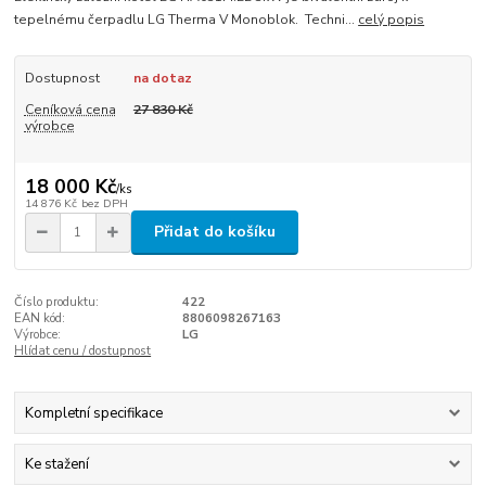
tepelnému čerpadlu LG Therma V Monoblok. Techni...
celý popis
Dostupnost
na dotaz
Ceníková cena
27 830 Kč
výrobce
18 000 Kč
/
ks
14 876 Kč
bez DPH
Přidat do košíku
Číslo produktu:
422
EAN kód:
8806098267163
Výrobce:
LG
Hlídat cenu / dostupnost
Kompletní specifikace
Ke stažení