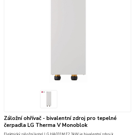
Záložní ohřívač - bivalentní zdroj pro tepelné
čerpadla LG Therma V Monoblok
Elektrický záložní kotel LG HA031M.E2 3kW je bivalentní zdroj k