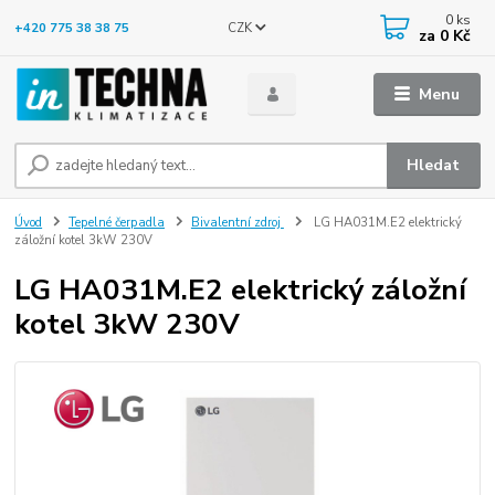
0
ks
CZK
+420 775 38 38 75
za
0 Kč
Menu
Hledat
Úvod
Tepelné čerpadla
Bivalentní zdroj
LG HA031M.E2 elektrický
záložní kotel 3kW 230V
LG HA031M.E2 elektrický záložní
kotel 3kW 230V