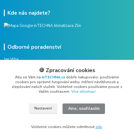
Kde nás najdete?
Odborné poradenství
Jan Vrba
+420 775 38 38 75
🍪 Zpracování cookies
(Po-Pá, 8-16 hod.)
Aby se Vám na
inTECHNA.cz
dobře nakupovalo, používáme
cookies pro správné fungování webu, měření návštěvnosti a
vrba@intechna.cz
zlepšování našich služeb. Volitelné cookies používáme pouze s
Vaším souhlasem.
Více informací
Ano, souhlasím
Nastavení
All rights reserved Copyright © 2019 - 2026 inTECHNA s.r.o.
Volitelné cookies můžete odmítnout
zde
.