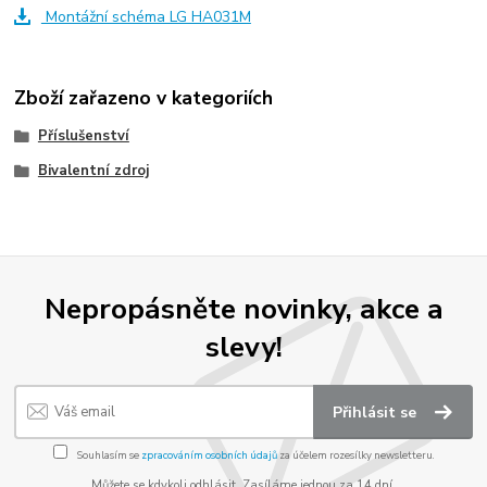
Montážní schéma LG HA031M
Zboží zařazeno v kategoriích
Příslušenství
Bivalentní zdroj
Nepropásněte novinky, akce a
slevy!
Přihlásit se
Souhlasím se
zpracováním osobních údajů
za účelem rozesílky newsletteru.
Můžete se kdykoli odhlásit. Zasíláme jednou za 14 dní.