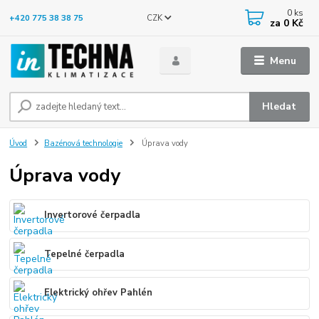
0
ks
CZK
+420 775 38 38 75
za
0 Kč
Menu
Hledat
Úvod
Bazénová technologie
Úprava vody
Úprava vody
Invertorové čerpadla
Tepelné čerpadla
Elektrický ohřev Pahlén