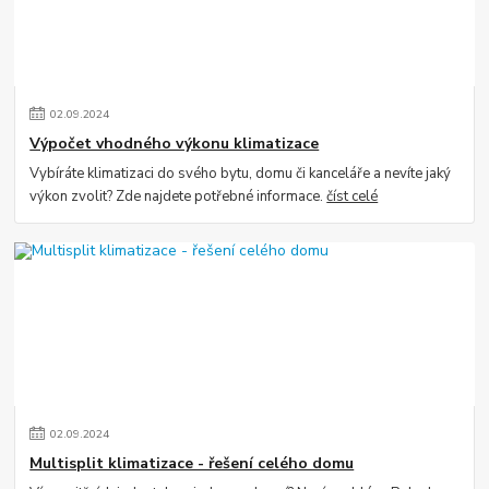
02
.
09
.
2024
Výpočet vhodného výkonu klimatizace
Vybíráte klimatizaci do svého bytu, domu či kanceláře a nevíte jaký
výkon zvolit? Zde najdete potřebné informace.
číst celé
02
.
09
.
2024
Multisplit klimatizace - řešení celého domu