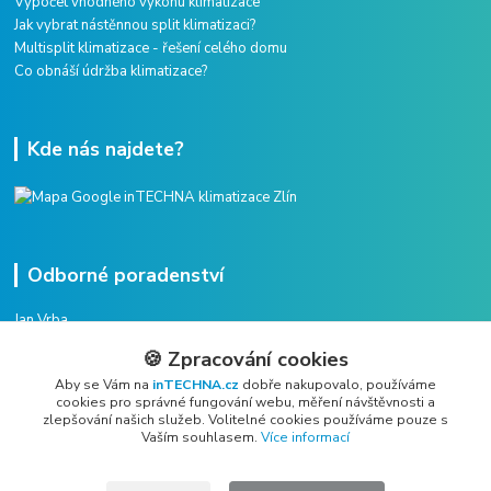
Výpočet vhodného výkonu klimatizace
Jak vybrat nástěnnou split klimatizaci?
Multisplit klimatizace - řešení celého domu
Co obnáší údržba klimatizace?
Kde nás najdete?
Odborné poradenství
Jan Vrba
+420 775 38 38 75
🍪 Zpracování cookies
(Po-Pá, 8-16 hod.)
Aby se Vám na
inTECHNA.cz
dobře nakupovalo, používáme
cookies pro správné fungování webu, měření návštěvnosti a
vrba@intechna.cz
zlepšování našich služeb. Volitelné cookies používáme pouze s
Vaším souhlasem.
Více informací