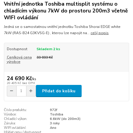
Vnitřní jednotka Toshiba multisplit systému o
chladícím výkonu 7kW do prostoru 200m3 včetně
WIFI ovládání
Jedná se o samostatnou vnitřní jednotku Toshiba Shorai EDGE white
7kW (RAS-B24 G3KVSG-E) , kterou lze napojit na...
celý popis
Dostupnost
Skladem 2 ks
Ceníková cena
33 033 Kč
výrobce
24 690 Kč
/
ks
20 405 Kč
bez DPH
Přidat do košíku
Číslo produktu:
972f
Výrobce:
Toshiba
Chladící výkon:
6.6kW (do 200m3)
Záruka:
3 roky
WIFI ovládání:
Ano
Hlídat cenu / dostupnost