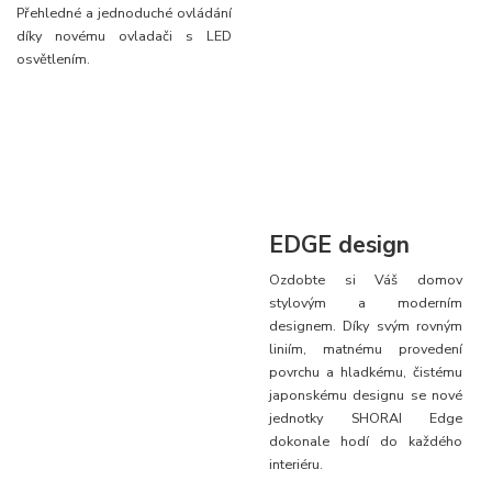
Přehledné a jednoduché ovládání
díky novému ovladači s LED
osvětlením.
EDGE design
Ozdobte si Váš domov
stylovým a moderním
designem. Díky svým rovným
liniím, matnému provedení
povrchu a hladkému, čistému
japonskému designu se nové
jednotky SHORAI Edge
dokonale hodí do každého
interiéru.