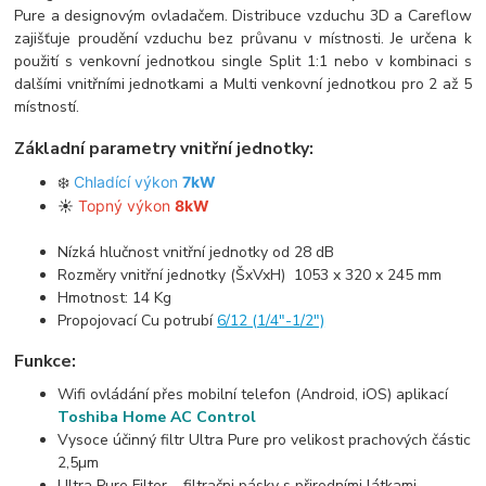
Pure a designovým ovladačem. Distribuce vzduchu 3D a Careflow
zajišťuje proudění vzduchu bez průvanu v místnosti. Je určena k
použití s venkovní jednotkou single Split 1:1 nebo v kombinaci s
dalšími vnitřními jednotkami a Multi venkovní jednotkou pro 2 až 5
místností.
Základní parametry vnitřní jednotky:
❄️
Chladící výkon
7kW
☀️
Topný výkon
8kW
Nízká hlučnost vnitřní jednotky od 28 dB
Rozměry vnitřní jednotky (ŠxVxH) 1053 x 320 x 245 mm
Hmotnost: 14 Kg
Propojovací Cu potrubí
6/12 (1/4"-1/2")
Funkce:
Wifi ovládání přes mobilní telefon (Android, iOS) aplikací
Toshiba Home AC Control
Vysoce účinný filtr Ultra Pure pro velikost prachových částic
2,5µm
Ultra Pure Filter – filtračni pásky s přirodními látkami