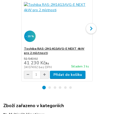
- 20 %
- 20 %
Toshiba RAS-2M14G3AVG-E NEXT 4kW
Toshiba RA
pro 2 místnosti
pro 2 místn
51 540 Kč
55 420 Kč
41 230 Kč
44 300 
/
ks
Skladem 3 ks
34 074 Kč
bez DPH
36 612 Kč
be
Přidat do košíku
Zboží zařazeno v kategoriích