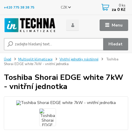
0
ks
CZK
+420 775 38 38 75
za
0 Kč
Menu
Hledat
Úvod
Multisplit klimatizace
Vnitřní jednotky nástěnné
Toshiba
Shorai EDGE white 7kW - vnitřní jednotka
Toshiba Shorai EDGE white 7kW
- vnitřní jednotka