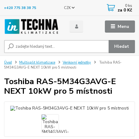
0
ks
CZK
+420 775 38 38 75
za
0 Kč
Menu
Hledat
Úvod
Multisplit klimatizace
Venkovní jednotky
Toshiba RAS-
5M34G3AVG-E NEXT 10kW pro 5 místnosti
Toshiba RAS-5M34G3AVG-E
NEXT 10kW pro 5 místnosti