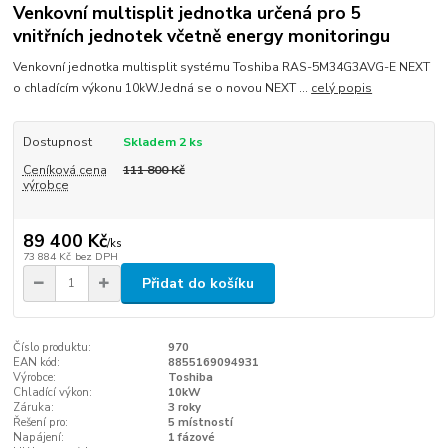
Venkovní multisplit jednotka určená pro 5
vnitřních jednotek včetně energy monitoringu
Venkovní jednotka multisplit systému Toshiba RAS-5M34G3AVG-E NEXT
o chladícím výkonu 10kW.Jedná se o novou NEXT ...
celý popis
Dostupnost
Skladem 2 ks
Ceníková cena
111 800 Kč
výrobce
89 400 Kč
/
ks
73 884 Kč
bez DPH
Přidat do košíku
Číslo produktu:
970
EAN kód:
8855169094931
Výrobce:
Toshiba
Chladící výkon:
10kW
Záruka:
3 roky
Řešení pro:
5 místností
Napájení:
1 fázové