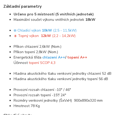
Základní parametry
Určeno pro 5 místností (5 vnitřních jednotek)
Maximální součet výkonu vnitřních jednotek
18kW
❄️ Chladící výkon
10kW
(2,5 - 11,5kW)
☀️ Topný výkon
12kW
(2,2 - 14,2kW)
Příkon chlazení 2,6kW (Nom.)
Příkon topení 2,8kW (Nom.)
Energetická třída
chlazení A++
/
topení A++
Účinnost
topení SCOP 4,3
Hladina akustického tlaku venkovní jednotky chlazení 52 dB
Hladina akustického tlaku venkovní jednotky topení 56 dB
Provozní rozsah chlazení -10° / 46°
Provozní rozsah topení -15°/ 24°
Rozměry venkovní jednotky (ŠxVxH) 900x890x320 mm
Hmotnost 78 Kg