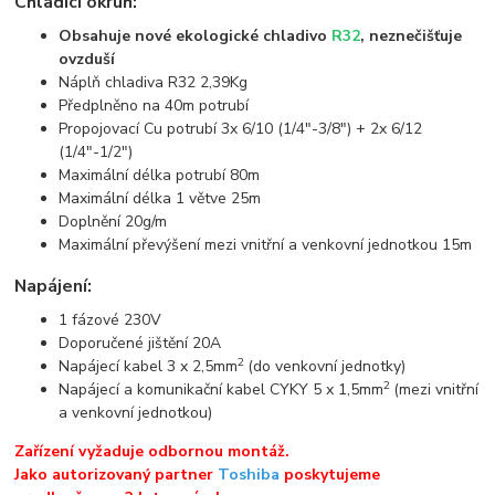
Chladící okruh:
Obsahuje nové ekologické chladivo
R32
, neznečišťuje
ovzduší
Náplň chladiva R32 2,39Kg
Předplněno na 40m potrubí
Propojovací Cu potrubí 3x 6/10 (1/4"-3/8") + 2x 6/12
(1/4"-1/2")
Maximální délka potrubí 80m
Maximální délka 1 větve 25m
Doplnění 20g/m
Maximální převýšení mezi vnitřní a venkovní jednotkou 15m
Napájení:
1 fázové 230V
Doporučené jištění 20A
2
Napájecí kabel 3 x 2,5mm
(do venkovní jednotky)
2
Napájecí a komunikační kabel CYKY 5 x 1,5mm
(mezi vnitřní
a venkovní jednotkou)
Zařízení vyžaduje odbornou montáž.
Jako autorizovaný partner
Toshiba
poskytujeme