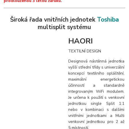
prodlouženou 3 letou záruku.
Široká řada vnitřních jednotek
Toshiba
multisplit systému
HAORI
TEXTILNÍ DESIGN
Designová nástěnná jednotka
vyšší střední třídy s univerzální
koncepcí textilního opláštění,
maximální energetickou
účinností a standardně
integrovaným WiFi modulem.
Je určena k použití s venkovní
jednotkou single Split 1:1
nebo v kombinaci s dalšími
vnitřními jednotkami a Multi
venkovní jednotkou pro 2 až
5 místností.