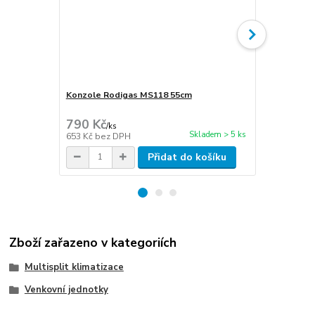
Konzole Rodigas MS118 55cm
Cu potrubí i
stěna 1mm
790 Kč
270 Kč
/
ks
/
m
Skladem > 5 ks
653 Kč
bez DPH
223 Kč
bez 
Přidat do košíku
Zboží zařazeno v kategoriích
Multisplit klimatizace
Venkovní jednotky