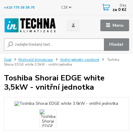
0
ks
CZK
+420 775 38 38 75
za
0 Kč
Menu
Hledat
Úvod
Multisplit klimatizace
Vnitřní jednotky nástěnné
Toshiba
Shorai EDGE white 3,5kW - vnitřní jednotka
Toshiba Shorai EDGE white
3,5kW - vnitřní jednotka