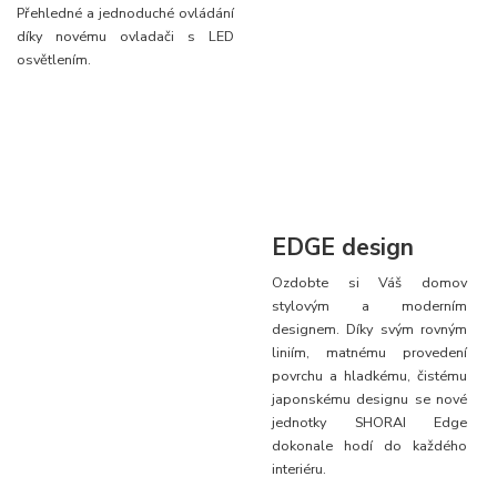
Přehledné a jednoduché ovládání
díky novému ovladači s LED
osvětlením.
EDGE design
Ozdobte si Váš domov
stylovým a moderním
designem. Díky svým rovným
liniím, matnému provedení
povrchu a hladkému, čistému
japonskému designu se nové
jednotky SHORAI Edge
dokonale hodí do každého
interiéru.