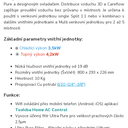
Pure a designovým ovladačem. Distribuce vzduchu 3D a Careflow
zajišťuje proudění vzduchu bez průvanu v místnosti. Je určena k
použití s venkovní jednotkou single Split 1:1 nebo v kombinaci s
dalšími vnitřními jednotkami a Multi venkovní jednotkou pro 2 až 5
místností.
Základní parametry vnitřní jednotky:
❄️
Chladící výkon
3,5kW
☀️
Topný výkon
4,2kW
Nízká hlučnost vnitřní jednotky od 19 dB
Rozměry vnitřní jednotky (ŠxVxH) 800 x 293 x 226 mm
Hmotnost: 10 Kg
Propojovací Cu potrubí
6/10 (1/4"-3/8")
Funkce:
Wifi ovládání přes mobilní telefon (Android, iOS) aplikací
Toshiba Home AC Control
Vysoce účinný filtr Ultra Pure pro velikost prachových částic
2,5µm
Ultra Pure Filter – filtračni pásky s přirodními látkami