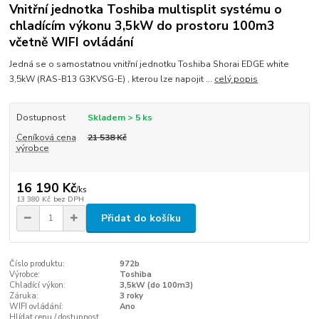
Vnitřní jednotka Toshiba multisplit systému o
chladícím výkonu 3,5kW do prostoru 100m3
včetně WIFI ovládání
Jedná se o samostatnou vnitřní jednotku Toshiba Shorai EDGE white
3,5kW (RAS-B13 G3KVSG-E) , kterou lze napojit ...
celý popis
Dostupnost
Skladem > 5 ks
Ceníková cena
21 538 Kč
výrobce
16 190 Kč
/
ks
13 380 Kč
bez DPH
Přidat do košíku
Číslo produktu:
972b
Výrobce:
Toshiba
Chladící výkon:
3,5kW (do 100m3)
Záruka:
3 roky
WIFI ovládání:
Ano
Hlídat cenu / dostupnost