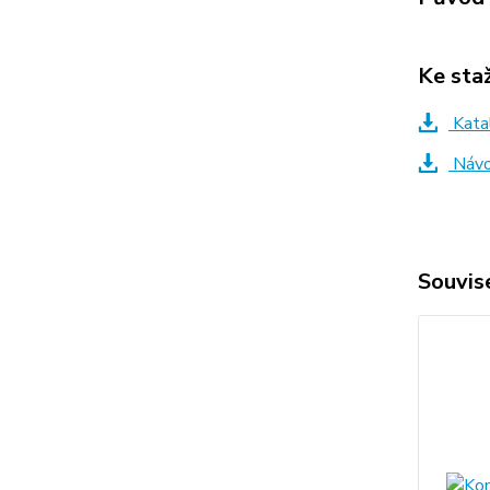
Ke sta
Kata
Návo
Souvise