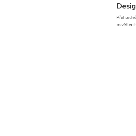
Desig
Přehledn
osvětlení