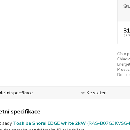
Cen
31
25 
Číslo p
Chladíc
Energet
Provozn
Dotace
etní specifikace
Ke stažení
tní specifikace
it sady
Toshiba Shorai EDGE white 2kW
(RAS-B07G3KVSG-E