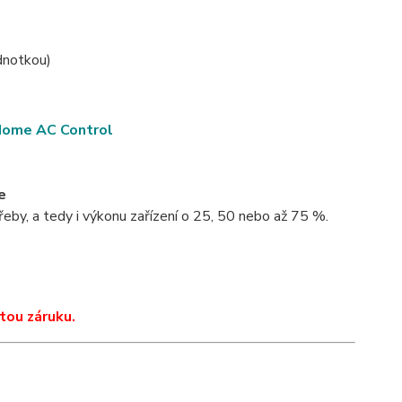
ednotkou)
Home AC Control
e
, a tedy i výkonu zařízení o 25, 50 nebo až 75 %.
tou záruku.