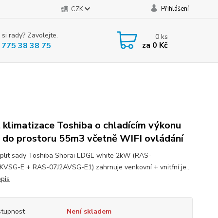
Přihlášení
CZK
 si rady? Zavolejte.
0
ks
za
0 Kč
 775 38 38 75
t klimatizace Toshiba o chladícím výkonu
do prostoru 55m3 včetně WIFI ovládání
plit sady Toshiba Shorai EDGE white 2kW (RAS-
VSG-E + RAS-07J2AVSG-E1) zahrnuje venkovní + vnitřní je...
opis
tupnost
Není skladem