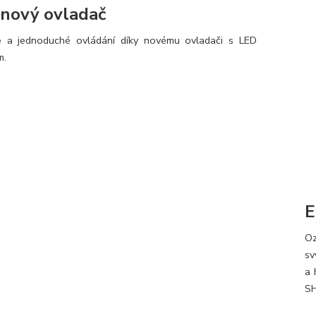
nový ovladač
é a jednoduché ovládání díky novému ovladači s LED
m.
E
Oz
s
a 
SH