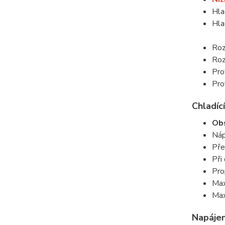
Hla
Hla
Roz
Roz
Pro
Pro
Chladící
Obs
Náp
Pře
Při
Pro
Max
Max
Napájen