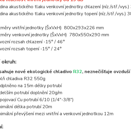
dina akustického tlaku venkovní jednotky chlazení (níz./stř./vys
dina akustického tlaku venkovní jednotky topení (níz./stř./vys.)
měry vnitřní jednotky (ŠxVxH) 800x293x226 mm
měry venkovní jednotky (ŠxVxH) 780x550x290 mm
vozní rozsah chlazení -15° / 46°
vozní rozsah topení -15° / 24°
 okruh:
ahuje nové ekologické chladivo
R32
, neznečišťuje ovzduš
lň chladiva R32 550g
dplněno na 15m délky potrubí
 delším potrubí doplnění 20g/m
pojovací Cu potrubí 6/10 (1/4"-3/8")
imální délka potrubí 20m
imální převýšení mezi vnitřní a venkovní jednotkou 12m
í: