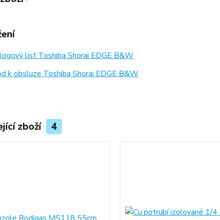
žení
logový list Toshiba Shorai EDGE B&W
d k obsluze Toshiba Shorai EDGE B&W
jící zboží
4