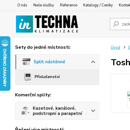
O nás
Naše služby
Reference
Katalogy / Ceníky
Konta
Sety do jedné místnosti:
Úvod
S
Tosh
Split nástěnné
Příslušenství
Komerční splity:
Kazetové, kanálové,
podstropní a parapetní
Řešení více místností: