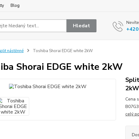
kty
Blog
Nevíte
Hledat
+420
plit nástěnné
Toshiba Shorai EDGE white 2kW
iba Shorai EDGE white 2kW
Spli
2kW 
Cena s
B07G3K
celý p
Dos