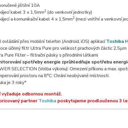
oručené jištění 10A
2
ájecí kabel 3 x 1,5mm
(do venkovní jednotky)
2
ájecí a komunikační kabel 4 x 1,5mm
(mezi vnitřní a venkovní j
i ovládání přes mobilní telefon (Android, iOS) aplikací
Toshiba 
oce účinný filtr Ultra Pure pro velikost prachových částic 2,5µm
ra Pure Filter – filtračni pásky s přirodními látkami
itorování spotřeby energie zprůhledňuje spotřebu energi
ER SELECTION (Volba výkonu): Omezení příkonu a max. spotřeby
perování prostoru na 8°C: Chrání neobývané místnosti.
uka je 3 roky*
í vyžaduje odbornou montáž.
orizovaný partner
Toshiba
poskytujeme prodlouženou 3 le