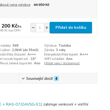
íková cena výrobce
44 650 Kč
 200 Kč
/
ks
Přidat do košíku
785 Kč
bez DPH
roduktu:
949
Výrobce:
Toshiba
í výkon:
2,0kW (do 55m3)
Záruka:
3 roky
ická třída chlazení:
A+++
Energetická třída topení:
A+++
í rozsah topení od:
-15°
WIFI ovládání:
Ano
 Nová zelená úsporám:
Ano
Hlídat cenu / dostupnost
Související zboží
4
 + RAS-07J2AVSG-E1)
zahrnuje venkovní + vnitřní