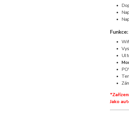
Dop
Nap
Nap
Funkce:
Wif
Vys
Ult
Mon
POW
Tem
Zár
*Zařízen
Jako aut