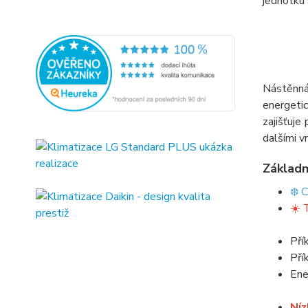
jednotku
Nástěnná
energeti
zajišťuje
dalšími v
Základn
❄️ 
☀️ 
Pří
Pří
Ene
Níz