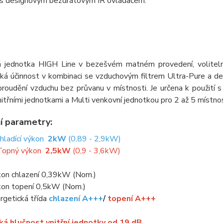
 s designovým bezdrátovým IR ovladačem.
 jednotka HIGH Line v bezešvém matném provedení, volitelně
cká účinnost v kombinaci se vzduchovým filtrem Ultra-Pure a 
 proudění vzduchu bez průvanu v místnosti. Je určena k použití 
nitřními jednotkami a Multi venkovní jednotkou pro 2 až 5 místnos
í parametry:
Chladící výkon
2kW
(0,89 - 2,9kW)
Topný výkon
2,5kW
(0,9 - 3,6kW)
kon chlazení 0,39kW (Nom.)
kon topení 0,5kW (Nom.)
rgetická třída
chlazení A+++
/
topení A+++
ká hlučnost vnitřní jednotky od 19 dB