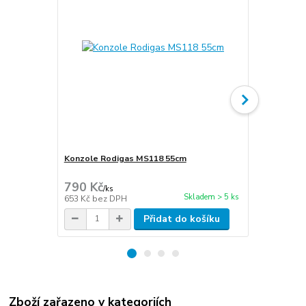
Konzole Rodigas MS118 55cm
Cu potrubí i
stěna 1mm
790 Kč
300 Kč
/
ks
/
m
Skladem > 5 ks
653 Kč
bez DPH
248 Kč
bez 
Přidat do košíku
Zboží zařazeno v kategoriích