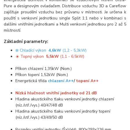
Pure a designovým ovladačem. Distribuce vzduchu 3D a Careflow
zajišťuje proudění vzduchu bez průvanu v místnosti. Je určena k
použití s venkovní jednotkou single Split 1:1 nebo v kombinaci s
dalšími vnitřními jednotkami a Multi venkovní jednotkou pro 2 až 5
místností.
Základní parametry:
❄️ Chladící výkon
4,6kW
(1,2 - 5,3kW)
☀️ Topný výkon
5,5kW
(1,1 - 6,5kW)
Příkon chlazení 1,35kW (Nom.)
Příkon topení 1,52kW (Nom.)
Energetická třída
chlazení A++
/
topení A++
Nízká hlučnost vnitřní jednotky od 21 dB
Hladina akustického tlaku venkovní jednotky chlazení
(níz./stř./vys.) 40/47/48 dB
Hladina akustického tlaku venkovní jednotky topení
(níz./stř./vys.) 43/49/50 dB
Rozměry vnitřní jednotky (ŠxVxH) 800x293x226 mm