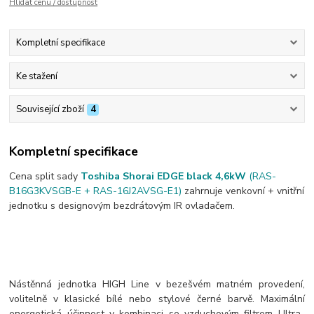
Hlídat cenu / dostupnost
Kompletní specifikace
Ke stažení
Související zboží
4
Kompletní specifikace
Cena split sady
Toshiba Shorai EDGE black 4,6kW
(RAS-
B16G3KVSGB-E + RAS-16J2AVSG-E1)
zahrnuje venkovní + vnitřní
jednotku s designovým bezdrátovým IR ovladačem.
Nástěnná jednotka HIGH Line v bezešvém matném provedení,
volitelně v klasické bílé nebo stylové černé barvě. Maximální
energetická účinnost v kombinaci se vzduchovým filtrem Ultra-