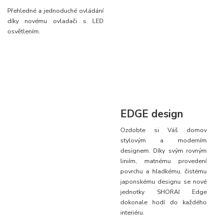
Přehledné a jednoduché ovládání
díky novému ovladači s LED
osvětlením.
EDGE design
Ozdobte si Váš domov
stylovým a moderním
designem. Díky svým rovným
liniím, matnému provedení
povrchu a hladkému, čistému
japonskému designu se nové
jednotky SHORAI Edge
dokonale hodí do každého
interiéru.