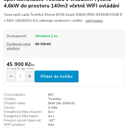
4,6kW do prostoru 140m3 včetně WIFI ovládání
Cena split sady Toshiba Shorai EDGE black 4,6kW (RAS-B16G3KVSGB-E
+ RAS-16J2AVSG-E1) zahrnuje venkovní + vnitřní...
celý popis
Dostupnost
Skladem 1 ks
Ceníková cena
65 700 Kč
výrobce
45 900 Kč
/
ks
37 934 Kč
bez DPH
Přidat do košíku
Číslo produktu:
957
Výrobce:
Toshiba
Chladící výkon:
5kW (do 150m3)
Záruka:
3 roky
Energetická třída chlazení:
A++
Energetická třída topení:
A++
Provozní rozsah topení od:
-15°
WIFI ovládání:
Ano