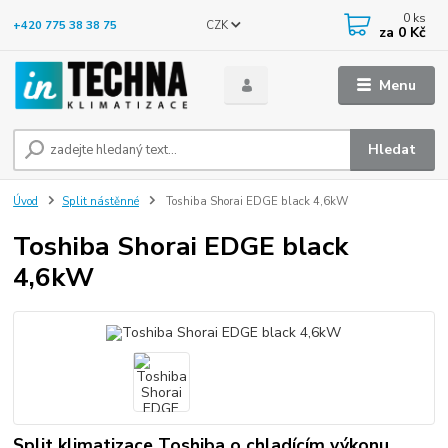
0
ks
CZK
+420 775 38 38 75
za
0 Kč
Menu
Hledat
Úvod
Split nástěnné
Toshiba Shorai EDGE black 4,6kW
Toshiba Shorai EDGE black
4,6kW
Split klimatizace Toshiba o chladícím výkonu