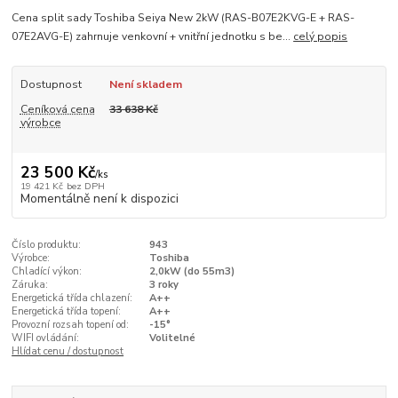
Cena split sady Toshiba Seiya New 2kW (RAS-B07E2KVG-E + RAS-
07E2AVG-E) zahrnuje venkovní + vnitřní jednotku s be...
celý popis
Dostupnost
Není skladem
Ceníková cena
33 638 Kč
výrobce
23 500 Kč
/
ks
19 421 Kč
bez DPH
Momentálně není k dispozici
Číslo produktu:
943
Výrobce:
Toshiba
Chladící výkon:
2,0kW (do 55m3)
Záruka:
3 roky
Energetická třída chlazení:
A++
Energetická třída topení:
A++
Provozní rozsah topení od:
-15°
WIFI ovládání:
Volitelné
Hlídat cenu / dostupnost