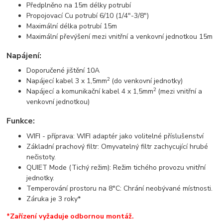
Předplněno na 15m délky potrubí
Propojovací Cu potrubí 6/10 (1/4"-3/8")
Maximální délka potrubí 15m
Maximální převýšení mezi vnitřní a venkovní jednotkou 15m
Napájení:
Doporučené jištění 10A
2
Napájecí kabel 3 x 1,5mm
(do venkovní jednotky)
2
Napájecí a komunikační kabel 4 x 1,5mm
(mezi vnitřní a
venkovní jednotkou)
Funkce:
WIFI - příprava: WIFI adaptér jako volitelné příslušenství
Základní prachový filtr: Omyvatelný filtr zachycující hrubé
nečistoty.
QUIET Mode (Tichý režim): Režim tichého provozu vnitřní
jednotky.
Temperování prostoru na 8°C: Chrání neobývané místnosti.
Záruka je 3 roky*
*Zařízení vyžaduje odbornou montáž.