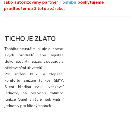
Jako autorizovaný partner
Toshiba
poskytujeme
prodlouženou 3 letou záruku.
TICHO JE ZLATO
Toshiba neustále usiluje o inovaci
svých produktů, aby zajistila
dokonalou klimatizaci v souladu s
očekáváními uživatelů.
Pro snížení hluku a zlepšení
komfortu snižuje funkce SEIYA
Silent hladinu zvuku venkovní
jednotky na polovinu, zatímco
funkce Quiet snižuje hluk vnitřní
jednotky pro klidný spánek.