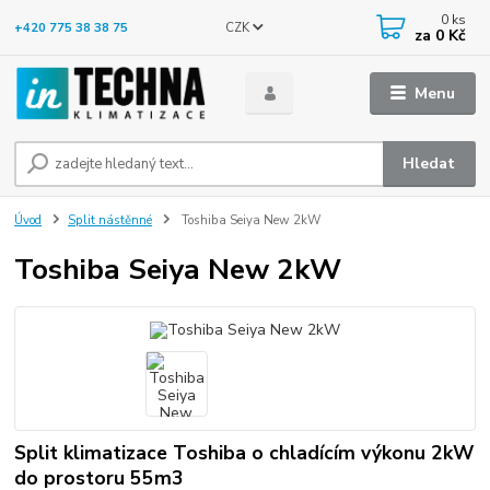
0
ks
CZK
+420 775 38 38 75
za
0 Kč
Menu
Hledat
Úvod
Split nástěnné
Toshiba Seiya New 2kW
Toshiba Seiya New 2kW
Split klimatizace Toshiba o chladícím výkonu 2kW
do prostoru 55m3