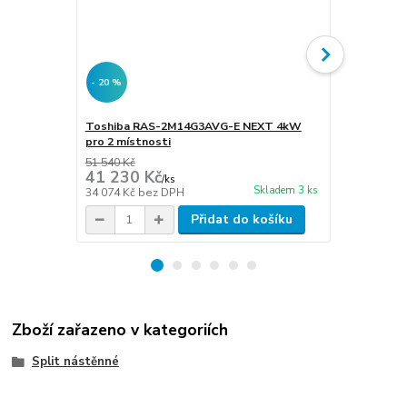
- 20 %
- 20 %
Toshiba RAS-2M14G3AVG-E NEXT 4kW
Toshiba RA
pro 2 místnosti
pro 2 místn
51 540 Kč
55 420 Kč
41 230 Kč
44 300 
/
ks
Skladem 3 ks
34 074 Kč
bez DPH
36 612 Kč
be
Přidat do košíku
Zboží zařazeno v kategoriích
Split nástěnné