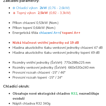
Základní parametry:
❄️ Chladící výkon
2kW
(0,76 - 2,6kW)
☀️ Topný výkon
2,5kW
(0,82 - 3,3kW)
Příkon chlazení 0,53kW (Nom.)
Příkon topení 0,64kW (Nom.)
Energetická třída
chlazení A++
/
topení A++
Nízká hlučnost vnitřní jednotky od 19 dB
Hladina akustického tlaku venkovní jednotky chlazení 47 dB
Hladina akustického tlaku venkovní jednotky topení 49 dB
Rozměry vnitřní jednotky (ŠxVxH) 770x288x225 mm
Rozměry venkovní jednotky (ŠxVxH) 660x530x240 mm
Provozní rozsah chlazení -15° / 46°
Provozní rozsah topení -15° / 24°
Chladící okruh:
Obsahuje nové ekologické chladivo
R32
, neznečišťuje
ovzduší
Náplň chladiva R32 340g