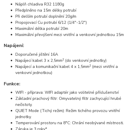
Náplň chladiva R32 1180g
Předplněno na 15m délky potrubí
Při delším potrubí doplnění 20g/m
Propojovací Cu potrubí 6/12 (1/4"-1/2")
Maximální délka potrubí 20m
Maximální převýšení mezi vnitřní a venkovní jednotkou 15m
Napájení:
Doporučené jištění 16A
2
Napájecí kabel 3 x 2,5mm
(do venkovní jednotky)
2
Napájecí a komunikační kabel 4 x 1,5mm
(mezi vnitřní a
venkovní jednotkou)
Funkce:
WIFI - příprava: WIFI adaptér jako volitelné příslušenství
Základní prachový filtr: Omyvatelný filtr zachycující hrubé
nečistoty.
QUIET Mode (Tichý režim): Režim tichého provozu vnitřní
jednotky.
Temperování prostoru na 8°C: Chrání neobývané místnosti.
Záruka je 3 roky*