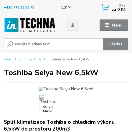
0
ks
CZK
+420 775 38 38 75
za
0 Kč
Menu
Hledat
Úvod
Split nástěnné
Toshiba Seiya New 6,5kW
Toshiba Seiya New 6,5kW
Split klimatizace Toshiba o chladícím výkonu
6,5kW do prostoru 200m3