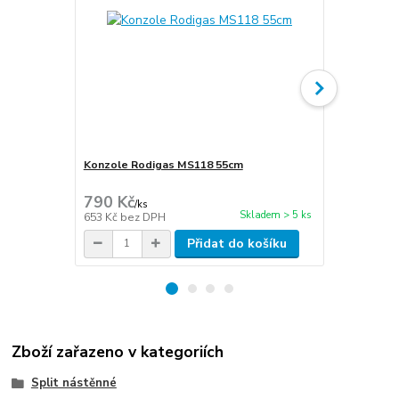
Konzole Rodigas MS118 55cm
Cu potrubí i
stěna 1mm
790 Kč
300 Kč
/
ks
/
m
Skladem > 5 ks
653 Kč
bez DPH
248 Kč
bez 
Přidat do košíku
Zboží zařazeno v kategoriích
Split nástěnné