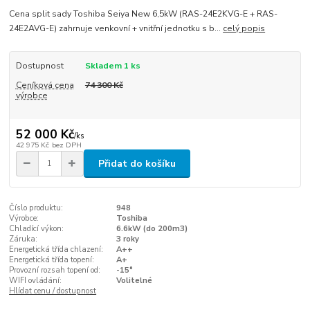
Cena split sady Toshiba Seiya New 6,5kW (RAS-24E2KVG-E + RAS-
24E2AVG-E) zahrnuje venkovní + vnitřní jednotku s b...
celý popis
Dostupnost
Skladem 1 ks
Ceníková cena
74 300 Kč
výrobce
52 000 Kč
/
ks
42 975 Kč
bez DPH
Přidat do košíku
Číslo produktu:
948
Výrobce:
Toshiba
Chladící výkon:
6.6kW (do 200m3)
Záruka:
3 roky
Energetická třída chlazení:
A++
Energetická třída topení:
A+
Provozní rozsah topení od:
-15°
WIFI ovládání:
Volitelné
Hlídat cenu / dostupnost