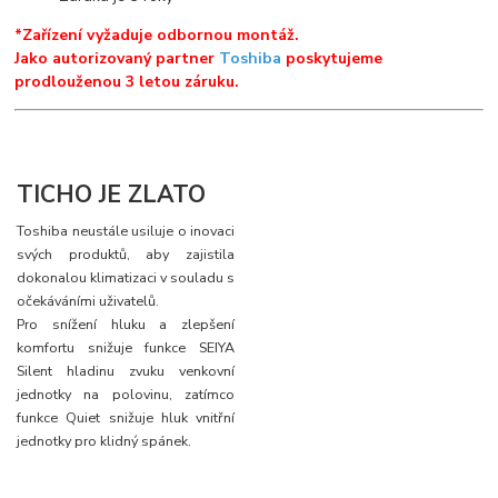
*Zařízení vyžaduje odbornou montáž.
Jako autorizovaný partner
Toshiba
poskytujeme
prodlouženou 3 letou záruku.
TICHO JE ZLATO
Toshiba neustále usiluje o inovaci
svých produktů, aby zajistila
dokonalou klimatizaci v souladu s
očekáváními uživatelů.
Pro snížení hluku a zlepšení
komfortu snižuje funkce SEIYA
Silent hladinu zvuku venkovní
jednotky na polovinu, zatímco
funkce Quiet snižuje hluk vnitřní
jednotky pro klidný spánek.