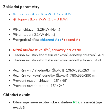
Základní parametry:
❄️ Chladící výkon
6,5kW
(1,7 - 7,2kW)
☀️ Topný výkon
7kW
(1,5 - 8,1kW)
Příkon chlazení 2,25kW (Nom.)
Příkon topení 2,1kW (Nom.)
Energetická třída
chlazení A++
/
topení A+
Nízká hlučnost vnitřní jednotky od 29 dB
Hladina akustického tlaku venkovní jednotky chlazení 54 dB
Hladina akustického tlaku venkovní jednotky topení 54 dB
Rozměry vnitřní jednotky (ŠxVxH) 1050x320x250 mm
Rozměry venkovní jednotky (ŠxVxH) 780x550x290 mm
Provozní rozsah chlazení -15° / 46°
Provozní rozsah topení -15° / 24°
Chladící okruh:
Obsahuje nové ekologické chladivo
R32
, neznečišťuje
ovzduší