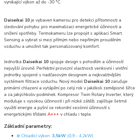
vynikající výkon až do -30 °C.
Daiseikai 10
je vybaven kamerou pro detekci přítomnosti a
sledování pohybu: pro maximalizaci energetické účinnosti a
snížení spotřeby. Termokameru lze propojit s aplikací Smart
Sensing a vybrat si mezi přímým nebo nepřímým prouděním
vzduchu a umožnit tak personalizovaný komfort.
Jednotka
Daiseikai 10
spojuje design s pohodlím a účinností
nejvyšší úrovně. Perfektní provozní vlastnosti venkovní i vnitřní
jednotky spojené s nadčasovým designem a nejkvalitnějším
systémem filtrace vzduchu. Nový model
Daiseikai 10
zaručuje
primární chlazení a vytápění po celý rok v jakékoli zeměpisné šířce
a za jakýchkoliv podmínek. Kompresor Twin Rotary Inverter, který
moduluje s vysokou účinností i při nízké zátěži, zajišťuje šetrné
využití energie a pyšní se rekordní sezónní účinností s
energetickými třídami
A+++
v chladu i teple.
Základní parametry:
❄️ Chladící výkon
3,5kW
(0,9 - 4,2kW)