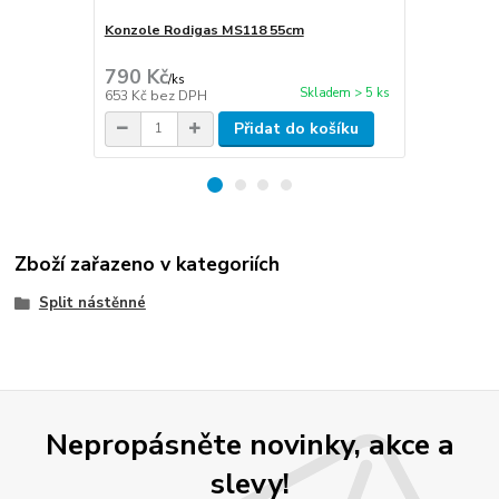
Konzole Rodigas MS118 55cm
Cu potrubí i
stěna 1mm
790 Kč
270 Kč
/
ks
/
m
Skladem > 5 ks
653 Kč
bez DPH
223 Kč
bez 
Přidat do košíku
Zboží zařazeno v kategoriích
Split nástěnné
Nepropásněte novinky, akce a
slevy!