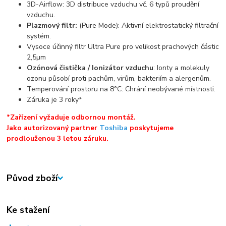
3D-Airflow: 3D distribuce vzduchu vč. 6 typů proudění
vzduchu.
Plazmový filtr:
(Pure Mode): Aktivní elektrostatický filtrační
systém.
Vysoce účinný filtr Ultra Pure pro velikost prachových částic
2,5µm
Ozónová čistička / Ionizátor vzduchu
: Ionty a molekuly
ozonu působí proti pachům, virům, bakteriím a alergenům.
Temperování prostoru na 8°C: Chrání neobývané místnosti.
Záruka je 3 roky*
*Zařízení vyžaduje odbornou montáž.
Jako autorizovaný partner
Toshiba
poskytujeme
prodlouženou 3 letou záruku.
Původ zboží
Ke stažení