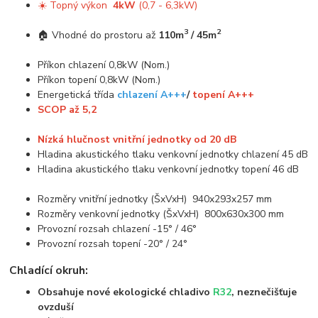
☀️ Topný výkon
4kW
(0,7 - 6,3kW)
3
2
🏠 Vhodné do prostoru až
110m
/ 45m
Příkon chlazení 0,8kW (Nom.)
Příkon topení 0,8kW (Nom.)
Energetická třída
chlazení A+++
/
topení A+++
SCOP až 5,2
Nízká hlučnost vnitřní jednotky od 20 dB
Hladina akustického tlaku venkovní jednotky chlazení 45 dB
Hladina akustického tlaku venkovní jednotky topení 46 dB
Rozměry vnitřní jednotky (ŠxVxH) 940x293x257 mm
Rozměry venkovní jednotky (ŠxVxH) 800x630x300 mm
Provozní rozsah chlazení -15° / 46°
Provozní rozsah topení -20° / 24°
Chladící okruh:
Obsahuje nové ekologické chladivo
R32
, neznečišťuje
ovzduší