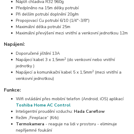
Náplň chladiva R32 960g
Předplněno na 15m délky potrubí
Při delším potrubí doplnění 20g/m
Propojovací Cu potrubí 6/10 (1/4"-3/8")
Maximální délka potrubí 25m
Maximální převýšení mezi vnitřní a venkovní jednotkou 12m
Napájení:
Doporučené jištění 13A
2
Napájecí kabel 3 x 1,5mm
(do venkovní nebo vnitřní
jednotky )
2
Napájecí a komunikační kabel 5 x 1,5mm
(mezi vnitřní a
venkovní jednotkou)
Funkce:
Wifi ovládání přes mobilní telefon (Android, iOS) aplikací
Toshiba Home AC Control
Inteligentní proudění vzduchu:
Hada Careflow
Režim „Fireplace“ (Krb)
Termokamera
- reaguje na lidi v prostoru - eliminuje
nepříjemné foukání