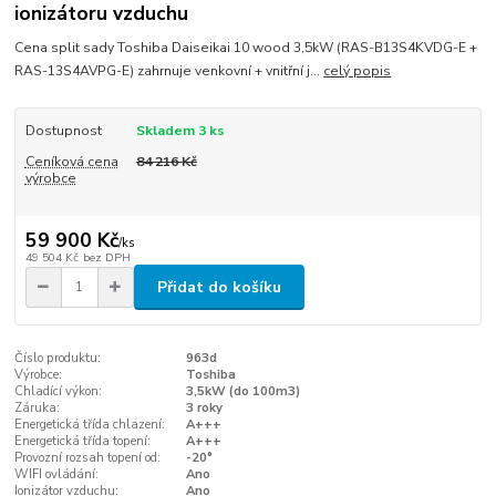
ionizátoru vzduchu
Cena split sady Toshiba Daiseikai 10 wood 3,5kW (RAS-B13S4KVDG-E +
RAS-13S4AVPG-E) zahrnuje venkovní + vnitřní j...
celý popis
Dostupnost
Skladem 3 ks
Ceníková cena
84 216 Kč
výrobce
59 900 Kč
/
ks
49 504 Kč
bez DPH
Přidat do košíku
Číslo produktu:
963d
Výrobce:
Toshiba
Chladící výkon:
3,5kW (do 100m3)
Záruka:
3 roky
Energetická třída chlazení:
A+++
Energetická třída topení:
A+++
Provozní rozsah topení od:
-20°
WIFI ovládání:
Ano
Ionizátor vzduchu:
Ano