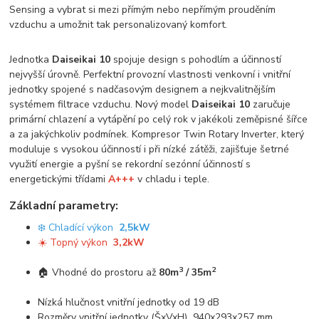
Sensing a vybrat si mezi přímým nebo nepřímým prouděním
vzduchu a umožnit tak personalizovaný komfort.
Jednotka
Daiseikai 10
spojuje design s pohodlím a účinností
nejvyšší úrovně. Perfektní provozní vlastnosti venkovní i vnitřní
jednotky spojené s nadčasovým designem a nejkvalitnějším
systémem filtrace vzduchu. Nový model
Daiseikai 10
zaručuje
primární chlazení a vytápění po celý rok v jakékoli zeměpisné šířce
a za jakýchkoliv podmínek. Kompresor Twin Rotary Inverter, který
moduluje s vysokou účinností i při nízké zátěži, zajišťuje šetrné
využití energie a pyšní se rekordní sezónní účinností s
energetickými třídami
A+++
v chladu i teple.
Základní parametry:
❄️ Chladící výkon
2,5kW
☀️ Topný výkon
3,2kW
3
2
🏠 Vhodné do prostoru až
80m
/ 35m
Nízká hlučnost vnitřní jednotky od 19 dB
Rozměry vnitřní jednotky (ŠxVxH) 940x293x257 mm