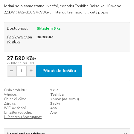
Jedná se o samostatnou vnitřní jednotku Toshiba Daiseikai 10 wood
2,5kW (RAS-B10 S4KVDG-E) , kterou lze napojit ...
celý popis
Dostupnost
Skladem 5 ks
Ceníková cena
36 300 Kč
výrobce
27 590 Kč
/
ks
22 802 Kč
bez DPH
Přidat do košíku
Číslo produktu:
975c
Výrobce:
Toshiba
Chladící výkon:
2,5kW (do 70m3)
Záruka:
3 roky
WIFI ovládání:
Ano
Ionizátor vzduchu:
Ano
Hlídat cenu / dostupnost