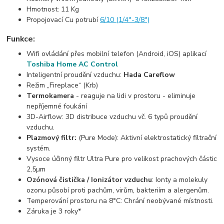
Hmotnost: 11 Kg
Propojovací Cu potrubí
6/10 (1/4"-3/8")
Funkce:
Wifi ovládání přes mobilní telefon (Android, iOS) aplikací
Toshiba Home AC Control
Inteligentní proudění vzduchu:
Hada Careflow
Režim „Fireplace“ (Krb)
Termokamera
- reaguje na lidi v prostoru - eliminuje
nepříjemné foukání
3D-Airflow: 3D distribuce vzduchu vč. 6 typů proudění
vzduchu.
Plazmový filtr:
(Pure Mode): Aktivní elektrostatický filtrační
systém.
Vysoce účinný filtr Ultra Pure pro velikost prachových částic
2,5µm
Ozónová čistička / Ionizátor vzduchu
: Ionty a molekuly
ozonu působí proti pachům, virům, bakteriím a alergenům.
Temperování prostoru na 8°C: Chrání neobývané místnosti.
Záruka je 3 roky*