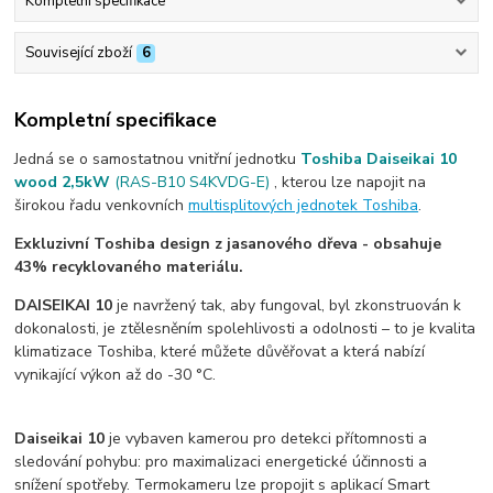
Kompletní specifikace
Související zboží
6
Kompletní specifikace
Jedná se o samostatnou vnitřní jednotku
Toshiba Daiseikai 10
wood 2,5kW
(RAS-B10 S4KVDG-E)
, kterou lze napojit na
širokou řadu venkovních
multisplitových jednotek Toshiba
.
Exkluzivní Toshiba design z jasanového dřeva - obsahuje
43% recyklovaného materiálu.
DAISEIKAI 10
je navržený tak, aby fungoval, byl zkonstruován k
dokonalosti, je ztělesněním spolehlivosti a odolnosti – to je kvalita
klimatizace Toshiba, které můžete důvěřovat a která nabízí
vynikající výkon až do -30 °C.
Daiseikai 10
je vybaven kamerou pro detekci přítomnosti a
sledování pohybu: pro maximalizaci energetické účinnosti a
snížení spotřeby. Termokameru lze propojit s aplikací Smart