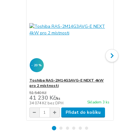
- 20 %
- 20 %
Toshiba RAS-2M14G3AVG-E NEXT 4kW
Toshiba RA
pro 2 místnosti
pro 2 místn
51 540 Kč
55 420 Kč
41 230 Kč
44 300 
/
ks
Skladem 3 ks
34 074 Kč
bez DPH
36 612 Kč
be
Přidat do košíku