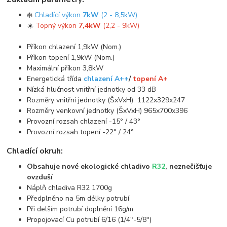
❄️
Chladící výkon
7kW
(2 - 8,5kW)
☀️
Topný výkon
7,4kW
(2,2 - 9kW)
Příkon chlazení 1,9kW (Nom.)
Příkon topení 1,9kW (Nom.)
Maximální příkon 3,8kW
Energetická třída
chlazení A++
/
topení A+
Nízká hlučnost vnitřní jednotky od 33 dB
Rozměry vnitřní jednotky (ŠxVxH) 1122x329x247
Rozměry venkovní jednotky (ŠxVxH) 965x700x396
Provozní rozsah chlazení -15° / 43°
Provozní rozsah topení -22° / 24°
Chladící okruh:
Obsahuje nové ekologické chladivo
R32
, neznečišťuje
ovzduší
Náplň chladiva R32 1700g
Předplněno na 5m délky potrubí
Při delším potrubí doplnění 16g/m
Propojovací Cu potrubí 6/16 (1/4"-5/8")