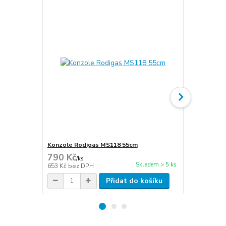
Konzole Rodigas MS118 55cm
Hadice kon
790 Kč
45 Kč
/
ks
/
m
Skladem > 5 ks
653 Kč
bez DPH
37 Kč
bez D
Přidat do košíku