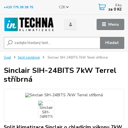
0
ks
CZK
+420 775 38 38 75
za
0 Kč
Menu
Hledat
Úvod
Split nástěnné
Sinclair SIH-24BITS 7kW Terrel stříbrná
Sinclair SIH-24BITS 7kW Terrel
stříbrná
Split klimatizace Sinclair o chladícím výkonu 7kW