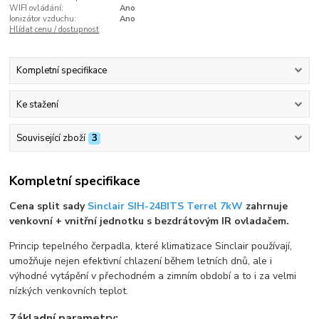
WIFI ovládání:
Ano
Ionizátor vzduchu:
Ano
Hlídat cenu / dostupnost
Kompletní specifikace
Ke stažení
Související zboží
3
Kompletní specifikace
Cena split sady
Sinclair SIH-24BITS Terrel 7kW
zahrnuje
venkovní + vnitřní jednotku s bezdrátovým IR ovladačem.
Princip tepelného čerpadla, které klimatizace Sinclair používají,
umožňuje nejen efektivní chlazení během letních dnů, ale i
výhodné vytápění v přechodném a zimním období a to i za velmi
nízkých venkovních teplot.
Základní parametry: