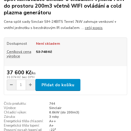
do prostoru 200m3 včetně WIFI ovládání a cold
plazma generátoru
Cena split sady Sinclair SIH-24BITS Terrel 7kW zahrnuje venkovní +
vnitřní jednotku s bezdrátovým IR ovladačem. ...
celý popis
Dostupnost
Není skladem
Ceníková cena
53 748 Kč
výrobce
37 600 Kč
/
ks
31 074 Kč
bez DPH
Přidat do košíku
Číslo produktu:
744
Výrobce:
Sinclair
Chladící výkon:
6.6kW (do 200m3)
Záruka:
3 roky
Energetická třída chlazení:
A++
Energetická třída topení:
A+
Provozní rozsah topení od:
-22°