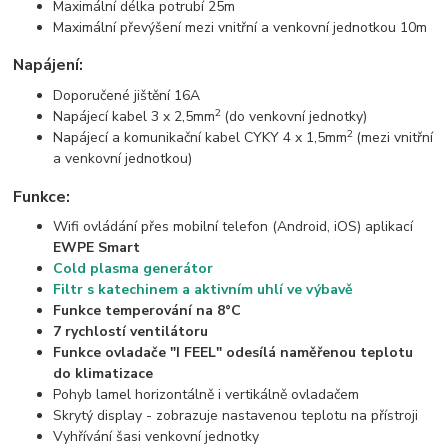
Maximální délka potrubí 25m
Maximální převýšení mezi vnitřní a venkovní jednotkou 10m
Napájení:
Doporučené jištění 16A
2
Napájecí kabel 3 x 2,5mm
(do venkovní jednotky)
2
Napájecí a komunikační kabel CYKY 4 x 1,5mm
(mezi vnitřní
a venkovní jednotkou)
Funkce:
Wifi ovládání přes mobilní telefon (Android, iOS) aplikací
EWPE Smart
Cold plasma generátor
Filtr s katechinem a aktivním uhlí ve výbavě
Funkce temperování na 8°C
7 rychlostí ventilátoru
Funkce ovladače "I FEEL" odesílá naměřenou teplotu
do klimatizace
Pohyb lamel horizontálně i vertikálně ovladačem
Skrytý display - zobrazuje nastavenou teplotu na přístroji
Vyhřívání šasi venkovní jednotky