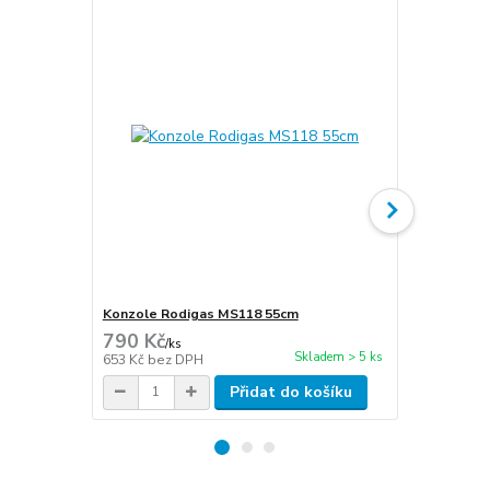
Konzole Rodigas MS118 55cm
Hadice kon
790 Kč
45 Kč
/
ks
/
m
Skladem > 5 ks
653 Kč
bez DPH
37 Kč
bez D
Přidat do košíku