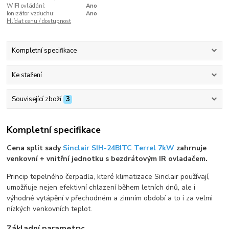
WIFI ovládání:
Ano
Ionizátor vzduchu:
Ano
Hlídat cenu / dostupnost
Kompletní specifikace
Ke stažení
Související zboží
3
Kompletní specifikace
Cena split sady
Sinclair SIH-24BITC Terrel 7kW
zahrnuje
venkovní + vnitřní jednotku s bezdrátovým IR ovladačem.
Princip tepelného čerpadla, které klimatizace Sinclair používají,
umožňuje nejen efektivní chlazení během letních dnů, ale i
výhodné vytápění v přechodném a zimním období a to i za velmi
nízkých venkovních teplot.
Základní parametry: