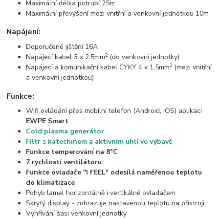
Maximální délka potrubí 25m
Maximální převýšení mezi vnitřní a venkovní jednotkou 10m
Napájení:
Doporučené jištění 16A
2
Napájecí kabel 3 x 2,5mm
(do venkovní jednotky)
2
Napájecí a komunikační kabel CYKY 4 x 1,5mm
(mezi vnitřní
a venkovní jednotkou)
Funkce:
Wifi ovládání přes mobilní telefon (Android, iOS) aplikací
EWPE Smart
Cold plasma generátor
Filtr s katechinem a aktivním uhlí ve výbavě
Funkce temperování na 8°C
7 rychlostí ventilátoru
Funkce ovladače "I FEEL" odesílá naměřenou teplotu
do klimatizace
Pohyb lamel horizontálně i vertikálně ovladačem
Skrytý display - zobrazuje nastavenou teplotu na přístroji
Vyhřívání šasi venkovní jednotky