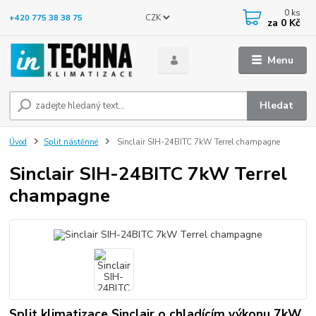
0
ks
CZK
+420 775 38 38 75
za
0 Kč
Menu
Hledat
Úvod
Split nástěnné
Sinclair SIH-24BITC 7kW Terrel champagne
Sinclair SIH-24BITC 7kW Terrel
champagne
Split klimatizace Sinclair o chladícím výkonu 7kW