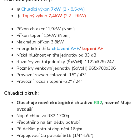
❄️
Chladící výkon
7kW
(2 - 8,5kW)
☀️
Topný výkon
7,4kW
(2,2 - 9kW)
Příkon chlazení 1,9kW (Nom.)
Příkon topení 1,9kW (Nom.)
Maximální příkon 3,8kW
Energetická třída
chlazení A++
/
topení A+
Nízká hlučnost vnitřní jednotky od 33 dB
Rozměry vnitřní jednotky (ŠxVxH) 1122x329x247
Rozměry venkovní jednotky (ŠxVxH) 965x700x396
Provozní rozsah chlazení -15° / 43°
Provozní rozsah topení -22° / 24°
Chladící okruh:
Obsahuje nové ekologické chladivo
R32
, neznečišťuje
ovzduší
Náplň chladiva R32 1700g
Předplněno na 5m délky potrubí
Při delším potrubí doplnění 16g/m
Propojovací Cu potrubí 6/16 (1/4"-5/8")