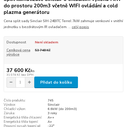
do prostoru 200m3 včetně WIFI ovládání a cold
plazma generátoru
Cena split sady Sinclair SIH-24BITC Terrel 7kW zahrnuje venkovní + vnitřní
jednotku s bezdrátovým IR ovladačem. ...
celý popis
Dostupnost
Není skladem
Ceníková cena
53 748 Kč
výrobce
37 600 Kč
/
ks
31 074 Kč
bez DPH
Přidat do košíku
Číslo produktu:
745
Výrobce:
Sinclair
Chladící výkon:
6.6kW (do 200m3)
Záruka:
3 roky
Energetická třída chlazení:
A++
Energetická třída topení:
A+
Provozní rozsah topení od:
-22°