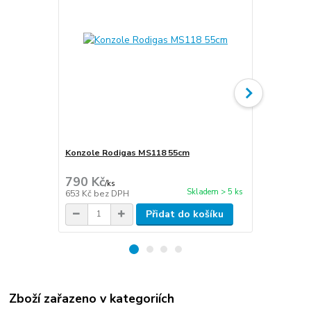
Konzole Rodigas MS118 55cm
Cu potrubí i
stěna 1mm
790 Kč
300 Kč
/
ks
/
m
Skladem > 5 ks
653 Kč
bez DPH
248 Kč
bez 
Přidat do košíku
Zboží zařazeno v kategoriích