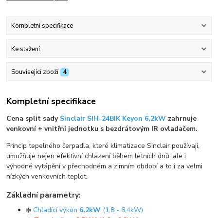
Kompletní specifikace
Ke stažení
Související zboží
4
Kompletní specifikace
Cena split sady
Sinclair SIH-24BIK Keyon 6,2kW
zahrnuje
venkovní + vnitřní jednotku s bezdrátovým IR ovladačem.
Princip tepelného čerpadla, které klimatizace Sinclair používají,
umožňuje nejen efektivní chlazení během letních dnů, ale i
výhodné vytápění v přechodném a zimním období a to i za velmi
nízkých venkovních teplot.
Základní parametry:
❄️
Chladící výkon
6,2kW
(1,8 - 6,4kW)