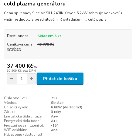
cold plazma generátoru
Cena split sady Sinclair SIH-24BIK Keyon 6,2kW zahrnuje venkovní +
vnitřní jednotku s bezdrátovým IR ovladačem. ...
celý popis
Dostupnost
Skladem 3 ks
Ceníková cena
46 778 Kč
výrobce
37 400 Kč
/
ks
30 909 Kč
bez DPH
Přidat do košíku
Číslo produktu:
717
Výrobce:
Sinclair
Chladící výkon:
6.6kW (do 200m3)
Záruka:
3 roky
Energetická třída chlazení:
A++
Energetická třída topení:
A++
Provozní rozsah topení od:
-15°
WIFI ovládání:
Ano
Hlídat cenu / dostupnost