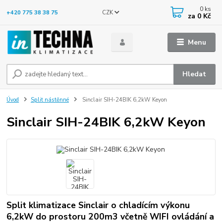
0
ks
CZK
+420 775 38 38 75
za
0 Kč
Menu
Hledat
Úvod
Split nástěnné
Sinclair SIH-24BIK 6,2kW Keyon
Sinclair SIH-24BIK 6,2kW Keyon
Split klimatizace Sinclair o chladícím výkonu
6,2kW do prostoru 200m3 včetně WIFI ovládání a