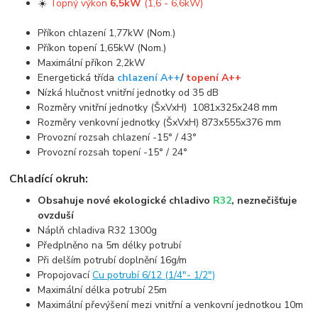
☀️
Topný výkon
6,5kW
(1,6 - 6,6kW)
Příkon chlazení 1,77kW (Nom.)
Příkon topení 1,65kW (Nom.)
Maximální příkon 2,2kW
Energetická třída
chlazení A++
/
topení A++
Nízká hlučnost vnitřní jednotky od 35 dB
Rozměry vnitřní jednotky (ŠxVxH) 1081x325x248 mm
Rozměry venkovní jednotky (ŠxVxH) 873x555x376 mm
Provozní rozsah chlazení -15° / 43°
Provozní rozsah topení -15° / 24°
Chladící okruh:
Obsahuje nové ekologické chladivo
R32
, neznečišťuje
ovzduší
Náplň chladiva R32 1300g
Předplněno na 5m délky potrubí
Při delším potrubí doplnění 16g/m
Propojovací
Cu potrubí 6/12 (1/4"- 1/2")
Maximální délka potrubí 25m
Maximální převýšení mezi vnitřní a venkovní jednotkou 10m