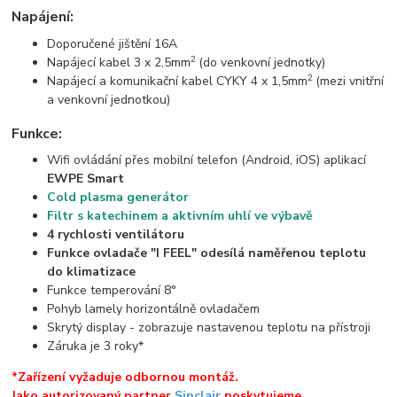
Napájení:
Doporučené jištění 16A
2
Napájecí kabel 3 x 2,5mm
(do venkovní jednotky)
2
Napájecí a komunikační kabel CYKY 4 x 1,5mm
(mezi vnitřní
a venkovní jednotkou)
Funkce:
Wifi ovládání přes mobilní telefon (Android, iOS) aplikací
EWPE Smart
Cold plasma generátor
Filtr s katechinem a aktivním uhlí ve výbavě
4 rychlosti ventilátoru
Funkce ovladače "I FEEL" odesílá naměřenou teplotu
do klimatizace
Funkce temperování 8°
Pohyb lamely horizontálně ovladačem
Skrytý display - zobrazuje nastavenou teplotu na přístroji
Záruka je 3 roky*
*Zařízení vyžaduje odbornou montáž.
Jako autorizovaný partner
Sinclair
poskytujeme