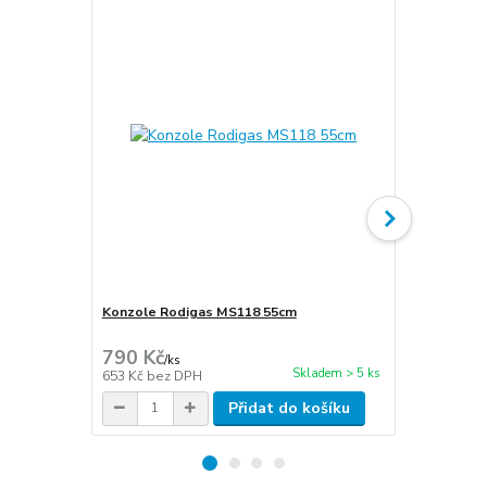
Konzole Rodigas MS118 55cm
Cu potrubí i
stěna 1mm
790 Kč
300 Kč
/
ks
/
m
Skladem > 5 ks
653 Kč
bez DPH
248 Kč
bez 
Přidat do košíku