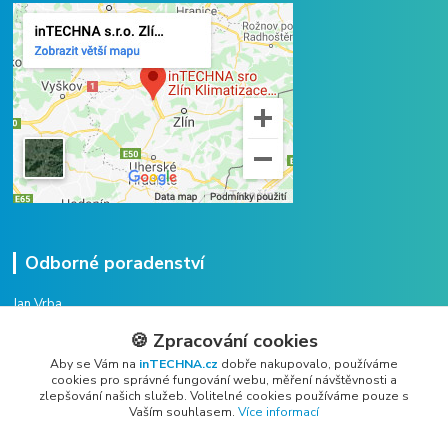
Odborné poradenství
Jan Vrba
+420 775 38 38 75
🍪 Zpracování cookies
(Po-Pá, 8-16 hod.)
Aby se Vám na
inTECHNA.cz
dobře nakupovalo, používáme
cookies pro správné fungování webu, měření návštěvnosti a
vrba@intechna.cz
zlepšování našich služeb. Volitelné cookies používáme pouze s
Vaším souhlasem.
Více informací