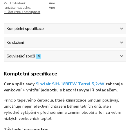
WIFI ovládání:
Ano
Ionizátor vzduchu:
Ano
Hlídat cenu / dostupnost
Kompletní specifikace
Ke stažení
Související zboží
4
Kompletní specifikace
Cena split sady
Sinclair SIH-18BITW Terrel 5,2kW
zahrnuje
venkovní + vnitřní jednotku s bezdrátovým IR ovladačem.
Princip tepelného čerpadla, které klimatizace Sinclair používají,
umožňuje nejen efektivní chlazení během letních dnů, ale i
výhodné vytápění v přechodném a zimním období a to i za velmi
nízkých venkovních teplot.
Základní parametry: