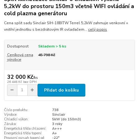
5,2kW do prostoru 150m3 včetně WIFI ovládání a
cold plazma generátoru
Cena split sady Sinclair SIH-18BITW Terrel 5,2kW zahrnuje venkovní +
vnitřní jednotku s bezdrátovým IR ovladačem...
celý popis
Dostupnost
Skladem > 5 ks
Ceníková cena
45 798 Kč
výrobce
32 000 Kč
/
ks
26 446 Kč
bez DPH
Přidat do košíku
Číslo produktu:
738
Výrobce:
Sinclair
Chladící výkon:
5kW (do 150m3)
Záruka:
3 roky
Energetická třída chlazení:
A+++
Energetická třída topení:
A+
Provozní rozsah topení od:
-22°