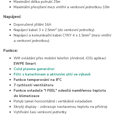
Maximální délka potrubí 25m
Maximální převýšení mezi vnitřní a venkovní jednotkou 10m
Napájení:
Doporučené jištění 16A
2
Napájecí kabel 3 x 2,5mm
(do venkovní jednotky)
2
Napájecí a komunikační kabel CYKY 4 x 1,5mm
(mezi vnitřní
a venkovní jednotkou)
Funkce:
Wifi ovládání přes mobilní telefon (Android, iOS) aplikací
EWPE Smart
Cold plasma generátor
Filtr s katechinem a aktivním uhlí ve výbavě
Funkce temperování na 8°C
7 rychlostí ventilátoru
Funkce ovladače "I FEEL" odesílá naměřenou teplotu
do klimatizace
Pohyb lamel horizontálně i vertikálně ovladačem
Skrytý display - zobrazuje nastavenou teplotu na přístroji
Vyhřívání šasi venkovní jednotky