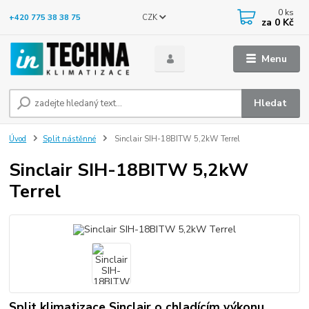
0
ks
CZK
+420 775 38 38 75
za
0 Kč
Menu
Hledat
Úvod
Split nástěnné
Sinclair SIH-18BITW 5,2kW Terrel
Sinclair SIH-18BITW 5,2kW
Terrel
Split klimatizace Sinclair o chladícím výkonu