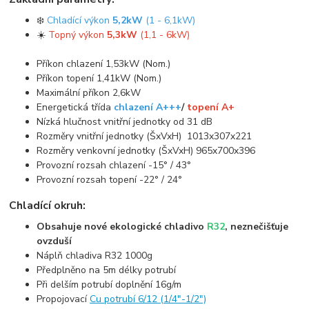
❄️
Chladící výkon
5,2kW
(1 - 6,1kW)
☀️
Topný výkon
5,3kW
(1,1 - 6kW)
Příkon chlazení 1,53kW (Nom.)
Příkon topení 1,41kW (Nom.)
Maximální příkon 2,6kW
Energetická třída
chlazení A+++
/
topení A+
Nízká hlučnost vnitřní jednotky od 31 dB
Rozměry vnitřní jednotky (ŠxVxH) 1013x307x221
Rozměry venkovní jednotky (ŠxVxH) 965x700x396
Provozní rozsah chlazení -15° / 43°
Provozní rozsah topení -22° / 24°
Chladící okruh:
Obsahuje nové ekologické chladivo
R32
, neznečišťuje
ovzduší
Náplň chladiva R32 1000g
Předplněno na 5m délky potrubí
Při delším potrubí doplnění 16g/m
Propojovací
Cu potrubí 6/12 (1/4"-1/2")