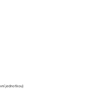
í
ovní jednotkou)