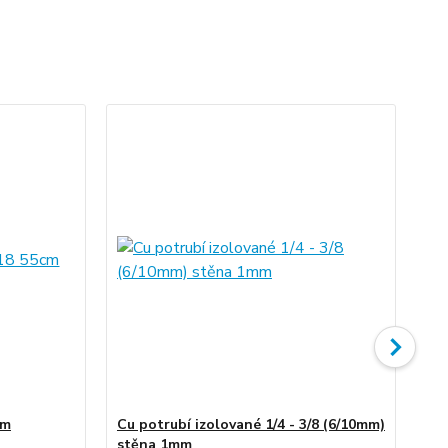
cm
Cu potrubí izolované 1/4 - 3/8 (6/10mm)
Ha
stěna 1mm