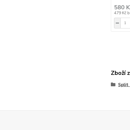
580 K
479 Kč
b
Zboží 
Split