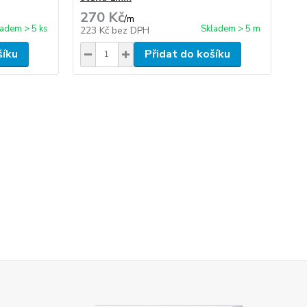
270 Kč
45
/
m
ladem > 5 ks
Skladem > 5 m
223 Kč
bez DPH
37
šíku
Přidat do košíku