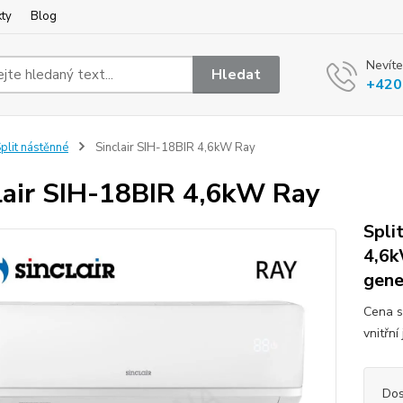
kty
Blog
Nevíte
Hledat
+420
plit nástěnné
Sinclair SIH-18BIR 4,6kW Ray
lair SIH-18BIR 4,6kW Ray
Spli
4,6k
gene
Cena s
vnitřn
Dos