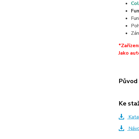
Col
Fun
Fun
Poh
Zár
*Zařízen
Jako aut
Původ 
Ke sta
Katal
Návod