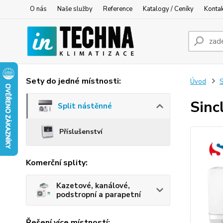
O nás
Naše služby
Reference
Katalogy / Ceníky
Konta
Sety do jedné místnosti:
Úvod
S
Sinc
Split nástěnné
Příslušenství
Komerční splity:
Kazetové, kanálové,
podstropní a parapetní
Řešení více místností: