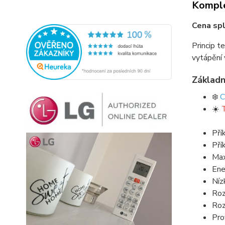
Komple
Cena spl
Princip t
vytápění 
Základn
❄️
C
☀️
Pří
Pří
Max
Ene
Níz
Roz
Roz
Pro