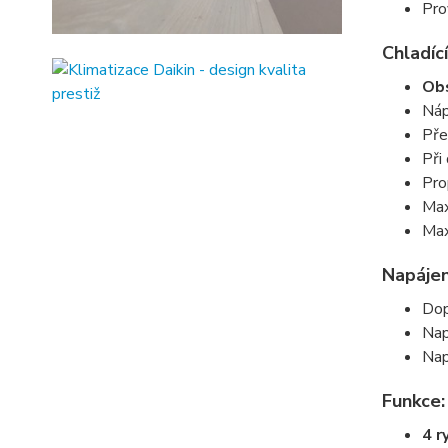
Pro
Chladící
Obs
Náp
Pře
Při
Pro
Max
Max
Napájen
Dop
Nap
Nap
Funkce:
4 r