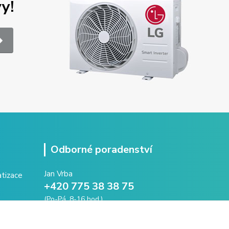
y!
Odborné poradenství
Jan Vrba
+420 775 38 38 75
(Po-Pá, 8-16 hod.)
vrba@intechna.cz