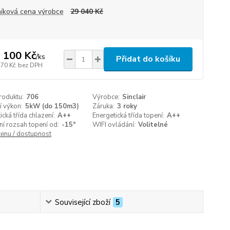
íková cena výrobce
29 040 Kč
 100 Kč
/
ks
Přidat do košíku
570 Kč
bez DPH
roduktu:
706
Výrobce:
Sinclair
í výkon:
5kW (do 150m3)
Záruka:
3 roky
ická třída chlazení:
A++
Energetická třída topení:
A++
í rozsah topení od:
-15°
WIFI ovládání:
Volitelné
cenu / dostupnost
Související zboží
5