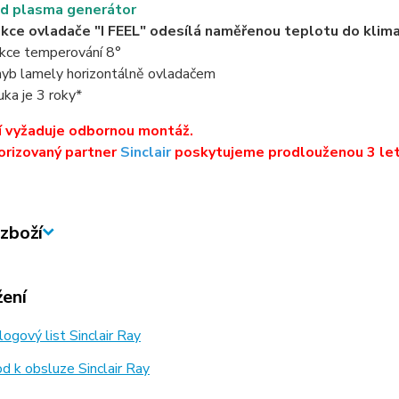
d plasma generátor
kce ovladače "I FEEL" odesílá naměřenou teplotu do klim
kce temperování 8°
yb lamely horizontálně ovladačem
uka je 3 roky*
í vyžaduje odbornou montáž.
orizovaný partner
Sinclair
poskytujeme prodlouženou 3 let
zboží
žení
ogový list Sinclair Ray
 k obsluze Sinclair Ray