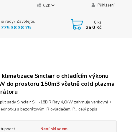
Přihlášení
CZK
 si rady? Zavolejte.
0
ks
za
0 Kč
 775 38 38 75
t klimatizace Sinclair o chladícím výkonu
W do prostoru 150m3 včetně cold plazma
rátoru
plit sady Sinclair SIH-18BIR Ray 4,6kW zahrnuje venkovní +
í jednotku s bezdrátovým IR ovladačem. P...
celý popis
tupnost
Není skladem