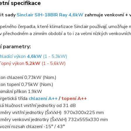
tní specifikace
it sady
Sinclair SIH-18BIR Ray 4,6kW
zahrnuje venkovní + 
epelného čerpadla, které klimatizace Sinclair používají, umožňuje 
v přechodném a zimním období a to i za velmi nízkých venkovních
í parametry:
hladící výkon
4,6kW
(1 - 5,3kW)
Topný výkon
5,2kW
(1 - 5,6kW)
kon chlazení 0,73kW (Nom.)
kon topení 0,75kW (Nom.)
imální příkon 1,9kW
rgetická třída
chlazení A++
/
topení A++
ká hlučnost vnitřní jednotky od 31 dB
měry vnitřní jednotky (ŠxVxH) 970x300x225 mm
měry venkovní jednotky (ŠxVxH) 732x555x330 mm
vozní rozsah chlazení -15° / 43°