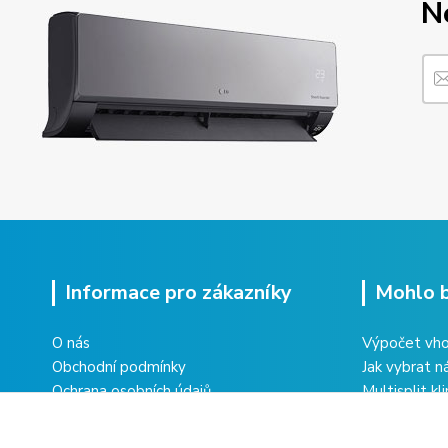
N
Informace pro zákazníky
Mohlo b
O nás
Výpočet vho
Obchodní podmínky
Jak vybrat n
Ochrana osobních údajů
Multisplit kl
Vrácení zboží
domu
Reklamace zboží
Co obnáší úd