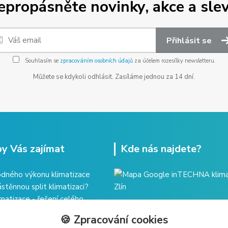
epropásněte novinky, akce a slev
Přihlásit se
Souhlasím se
zpracováním osobních údajů
za účelem rozesílky newsletteru.
Můžete se kdykoli odhlásit. Zasíláme jednou za 14 dní.
y Vás zajímat
Kde nás najdete?
dného výkonu klimatizace
ástěnnou split klimatizaci?
imatizace - řešení celého
🍪 Zpracování cookies
ržba klimatizace?