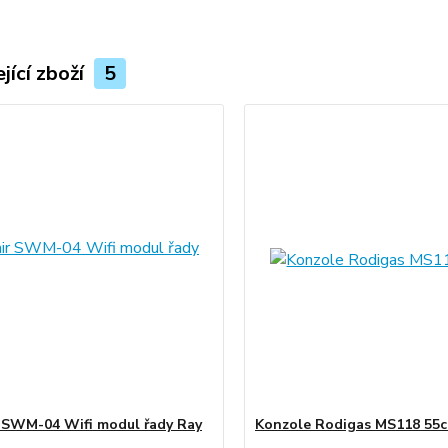
jící zboží
5
r SWM-04 Wifi modul řady Ray
Konzole Rodigas MS118 55