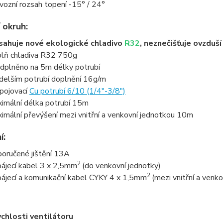
vozní rozsah topení -15° / 24°
 okruh:
ahuje nové ekologické chladivo
R32
, neznečišťuje ovzduš
lň chladiva R32 750g
dplněno na 5m délky potrubí
 delším potrubí doplnění 16g/m
pojovací
Cu potrubí 6/10 (1/4"-3/8")
imální délka potrubí 15m
imální převýšení mezi vnitřní a venkovní jednotkou 10m
í:
oručené jištění 13A
2
ájecí kabel 3 x 2,5mm
(do venkovní jednotky)
2
ájecí a komunikační kabel CYKY 4 x 1,5mm
(mezi vnitřní a venk
ychlosti ventilátoru