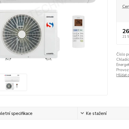
Cen
26
21 
Číslo p
Chladíc
Energet
Provozn
Hlídat 
etní specifikace
Ke stažení