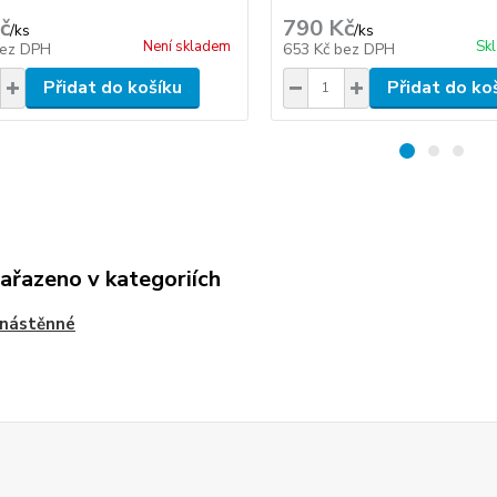
č
790 Kč
/
ks
/
ks
Není skladem
Sk
ez DPH
653 Kč
bez DPH
Přidat do košíku
Přidat do ko
zařazeno v kategoriích
 nástěnné