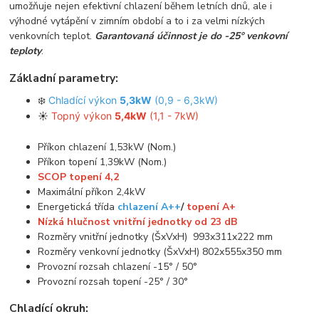
umožňuje nejen efektivní chlazení během letních dnů, ale i
výhodné vytápění v zimním období a to i za velmi nízkých
venkovních teplot.
Garantovaná účinnost je do -25° venkovní
teploty
.
Základní parametry:
❄️
Chladící výkon
5,3kW
(0,9 - 6,3kW)
☀️
Topný výkon
5,4kW
(1,1 - 7kW)
Příkon chlazení 1,53kW (Nom.)
Příkon topení 1,39kW (Nom.)
SCOP topení 4,2
Maximální příkon 2,4kW
Energetická třída
chlazení A++
/
topení A+
Nízká hlučnost vnitřní jednotky od 23 dB
Rozměry vnitřní jednotky (ŠxVxH) 993x311x222 mm
Rozměry venkovní jednotky (ŠxVxH) 802x555x350 mm
Provozní rozsah chlazení -15° / 50°
Provozní rozsah topení -25° / 30°
Chladící okruh: