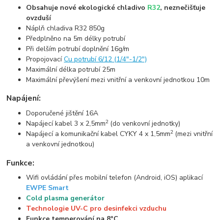
Obsahuje nové ekologické chladivo
R32
, neznečišťuje
ovzduší
Náplň chladiva R32 850g
Předplněno na 5m délky potrubí
Při delším potrubí doplnění 16g/m
Propojovací
Cu potrubí 6/12 (1/4"-1/2")
Maximální délka potrubí 25m
Maximální převýšení mezi vnitřní a venkovní jednotkou 10m
Napájení:
Doporučené jištění 16A
2
Napájecí kabel 3 x 2,5mm
(do venkovní jednotky)
2
Napájecí a komunikační kabel CYKY 4 x 1,5mm
(mezi vnitřní
a venkovní jednotkou)
Funkce:
Wifi ovládání přes mobilní telefon (Android, iOS) aplikací
EWPE Smart
Cold plasma generátor
Technologie UV-C pro desinfekci vzduchu
Funkce temperování na 8°C