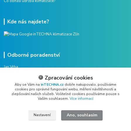
Co obnáší údržba klimatizace?
Kde nás najdete?
Odborné poradenství
Jan Vrba
+420 775 38 38 75
🍪 Zpracování cookies
(Po-Pá, 8-16 hod.)
Aby se Vám na
inTECHNA.cz
dobře nakupovalo, používáme
cookies pro správné fungování webu, měření návštěvnosti a
vrba@intechna.cz
zlepšování našich služeb. Volitelné cookies používáme pouze s
Vaším souhlasem.
Více informací
Ano, souhlasím
Nastavení