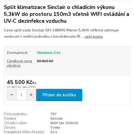
Split klimatizace Sinclair o chladícím výkonu
5,3kW do prostoru 150m3 včetně WIFI ovládání a
UV-C dezinfekce vzduchu
Cena split sady Sinclair SIH-18BIMS Marvin 5,3kW stříbrná zahrnuje
venkovní + vnitřní jednotku s bezdrátovým IR ...
celý popis
Dostupnost
Skladem 2 ks
Ceníková cena
50 615 Kč
výrobce
45 500 Kč
/
ks
37 603 Kč
bez DPH
Přidat do košíku
Číslo produktu:
797
Výrobce:
Sinclair
Chladící výkon:
5kW (do 150m3)
Záruka:
3 roky
Energetická třída chlazení:
A++