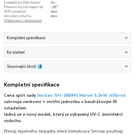
Energetická třída topení:
A+
Provozní rozsah topení od:
-25°
WIFI ovládání:
Ano
Ionizátor vzduchu:
Ano
Hlídat cenu / dostupnost
Kompletní specifikace
Ke stažení
Související zboží
4
Kompletní specifikace
Cena split sady
Sinclair SIH-18BIMS Marvin 5,3kW stříbrná
zahrnuje venkovní + vnitřní jednotku s bezdrátovým IR
ovladačem.
Jedná se o nový model, který je vybavený UV-C dezinfekcí
vzduchu.
Princip tepelného čerpadla, které klimatizace Sinclair používají,