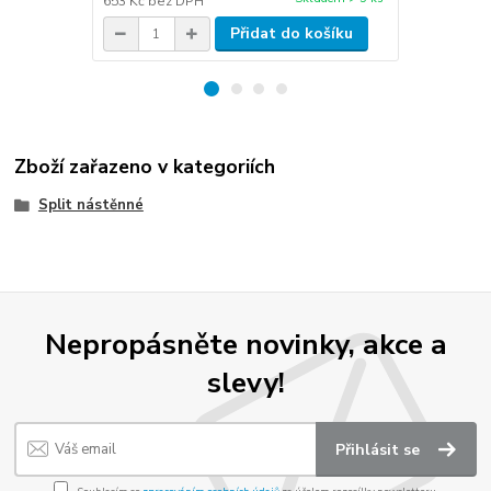
653 Kč
bez DPH
248 Kč
bez 
Přidat do košíku
Zboží zařazeno v kategoriích
Split nástěnné
Nepropásněte novinky, akce a
slevy!
Přihlásit se