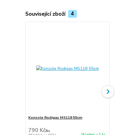
Související zboží
4
Konzole Rodigas MS118 55cm
Cu potrubí i
stěna 1mm
790 Kč
300 Kč
/
ks
/
m
Skladem > 5 ks