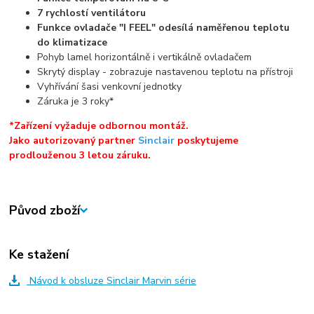
7 rychlostí ventilátoru
Funkce ovladače "I FEEL" odesílá naměřenou teplotu
do klimatizace
Pohyb lamel horizontálně i vertikálně ovladačem
Skrytý display - zobrazuje nastavenou teplotu na přístroji
Vyhřívání šasi venkovní jednotky
Záruka je 3 roky*
*Zařízení vyžaduje odbornou montáž.
Jako autorizovaný partner
Sinclair
poskytujeme
prodlouženou 3 letou záruku.
Původ zboží
Ke stažení
Návod k obsluze Sinclair Marvin série