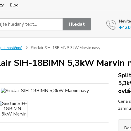
kty
Blog
Nevíte
Hledat
+420
plit nástěnné
Sinclair SIH-18BIMN 5,3kW Marvin navy
lair SIH-18BIMN 5,3kW Marvin 
Spli
5,3k
ovlá
Cena s
zahrnu
Dos