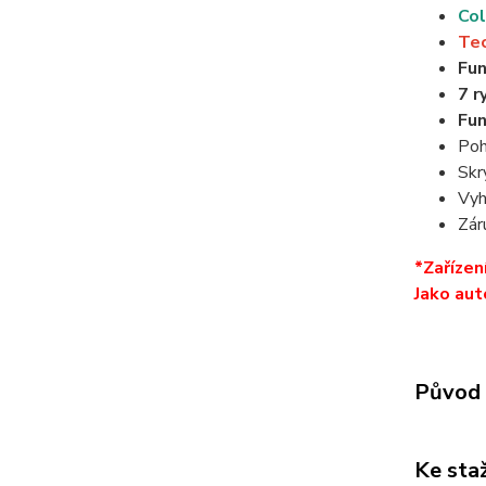
Col
Tec
Fun
7 r
Fun
Poh
Skr
Vyh
Zár
*Zařízen
Jako aut
Původ 
Ke sta