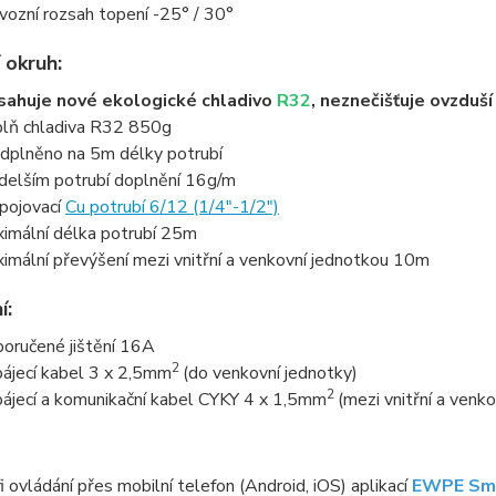
vozní rozsah topení -25° / 30°
 okruh:
ahuje nové ekologické chladivo
R32
, neznečišťuje ovzduš
lň chladiva R32 850g
dplněno na 5m délky potrubí
 delším potrubí doplnění 16g/m
pojovací
Cu potrubí 6/12 (1/4"-1/2")
imální délka potrubí 25m
imální převýšení mezi vnitřní a venkovní jednotkou 10m
í:
oručené jištění 16A
2
ájecí kabel 3 x 2,5mm
(do venkovní jednotky)
2
ájecí a komunikační kabel CYKY 4 x 1,5mm
(mezi vnitřní a venk
i ovládání přes mobilní telefon (Android, iOS) aplikací
EWPE Sm