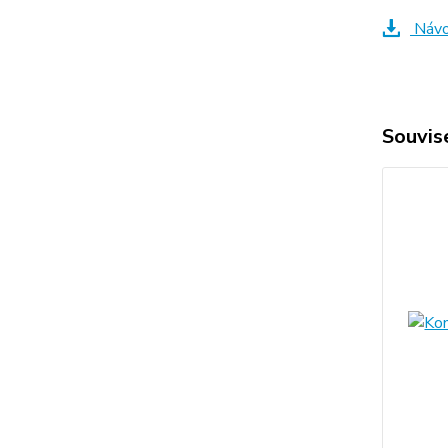
Návod
Souvise