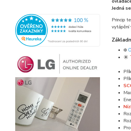
ovladač
Jedná se
Princip t
vytápění 
Základn
❄️
C
☀️
Pří
Pří
SCO
Max
Ene
Níz
Roz
Roz
Pro