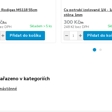
 Rodigas MS118 55cm
Cu potrubí izolované 1/4 - 1
stěna 1mm
č
300 Kč
/
ks
/
m
Skladem > 5 ks
Sk
ez DPH
248 Kč
bez DPH
Přidat do košíku
Přidat do ko
zařazeno v kategoriích
 nástěnné