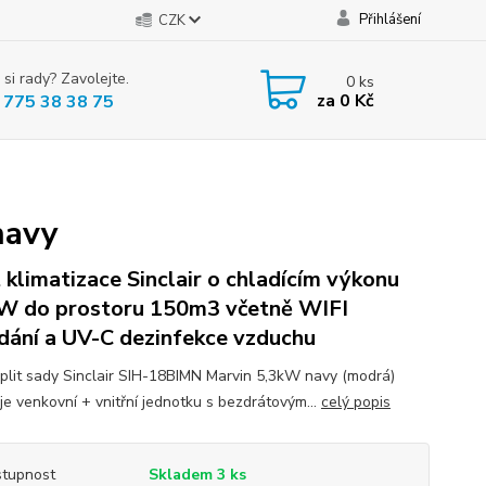
Přihlášení
CZK
 si rady? Zavolejte.
0
ks
za
0 Kč
 775 38 38 75
navy
t klimatizace Sinclair o chladícím výkonu
W do prostoru 150m3 včetně WIFI
dání a UV-C dezinfekce vzduchu
plit sady Sinclair SIH-18BIMN Marvin 5,3kW navy (modrá)
je venkovní + vnitřní jednotku s bezdrátovým...
celý popis
tupnost
Skladem 3 ks