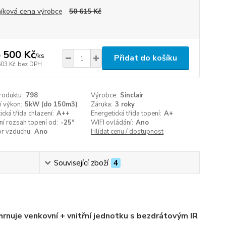
íková cena výrobce
50 615 Kč
 500 Kč
/
ks
Přidat do košíku
603 Kč
bez DPH
roduktu:
798
Výrobce:
Sinclair
í výkon:
5kW (do 150m3)
Záruka:
3 roky
ická třída chlazení:
A++
Energetická třída topení:
A+
í rozsah topení od:
-25°
WIFI ovládání:
Ano
or vzduchu:
Ano
Hlídat cenu / dostupnost
Související zboží
4
hrnuje venkovní + vnitřní jednotku s bezdrátovým IR