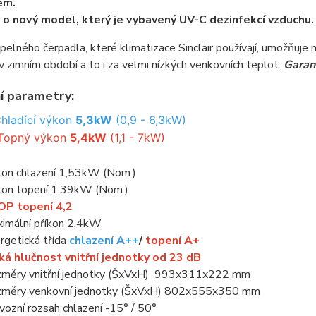
em.
 o nový model, který je vybavený UV-C dezinfekcí vzduchu.
epelného čerpadla, které klimatizace Sinclair používají, umožňuje 
v zimním období a to i za velmi nízkých venkovních teplot.
Garant
í parametry:
hladící výkon
5,3kW
(0,9 - 6,3kW)
Topný výkon
5,4kW
(1,1 - 7kW)
kon chlazení 1,53kW (Nom.)
kon topení 1,39kW (Nom.)
P topení 4,2
imální příkon 2,4kW
rgetická třída
chlazení A++
/
topení A+
ká hlučnost vnitřní jednotky od 23 dB
měry vnitřní jednotky (ŠxVxH) 993x311x222 mm
měry venkovní jednotky (ŠxVxH) 802x555x350 mm
vozní rozsah chlazení -15° / 50°