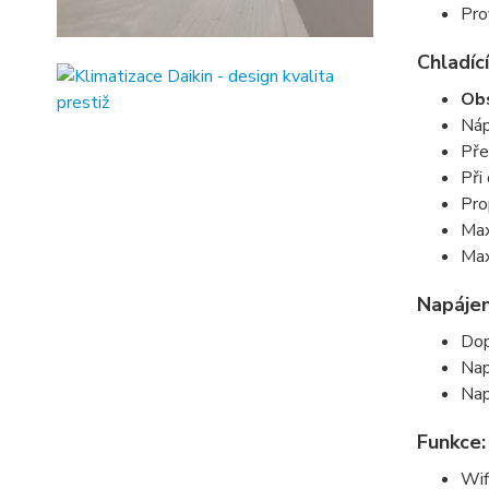
Pro
Chladící
Obs
Náp
Pře
Při
Pro
Max
Max
Napájen
Dop
Nap
Nap
Funkce:
Wif