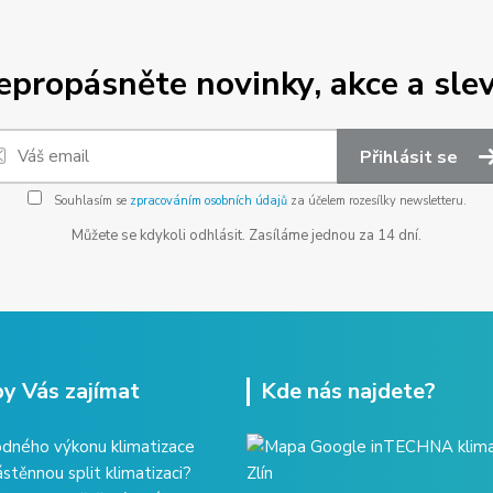
epropásněte novinky, akce a slev
Přihlásit se
Souhlasím se
zpracováním osobních údajů
za účelem rozesílky newsletteru.
Můžete se kdykoli odhlásit. Zasíláme jednou za 14 dní.
y Vás zajímat
Kde nás najdete?
dného výkonu klimatizace
ástěnnou split klimatizaci?