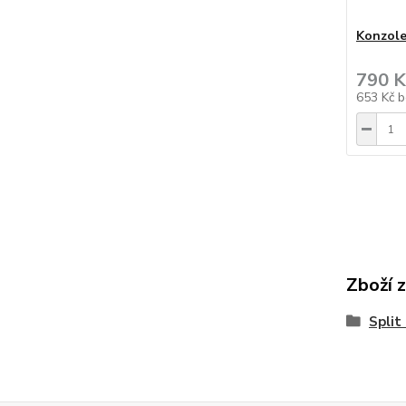
Konzole
790 K
653 Kč
b
Zboží 
Split