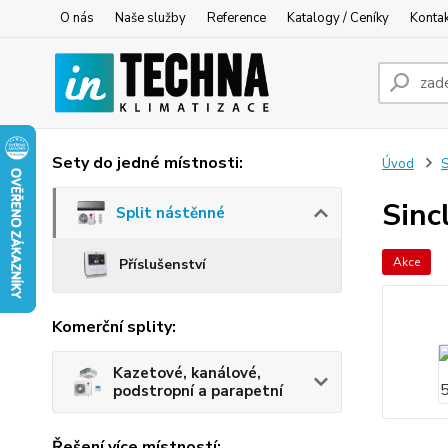
O nás
Naše služby
Reference
Katalogy / Ceníky
Konta
Sety do jedné místnosti:
Úvod
S
Sinc
Split nástěnné
Akce
Příslušenství
Komerční splity:
Kazetové, kanálové,
podstropní a parapetní
Řešení více místností: