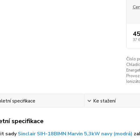
Cen
45
37 
Číslo p
Chladíc
Energet
Provozn
Ionizát
etní specifikace
Ke stažení
tní specifikace
it sady
Sinclair SIH-18BIMN Marvin 5,3kW navy (modrá)
za