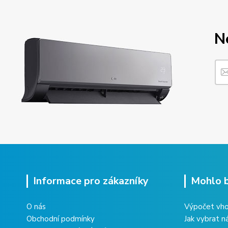
N
Informace pro zákazníky
Mohlo b
O nás
Výpočet vho
Obchodní podmínky
Jak vybrat n