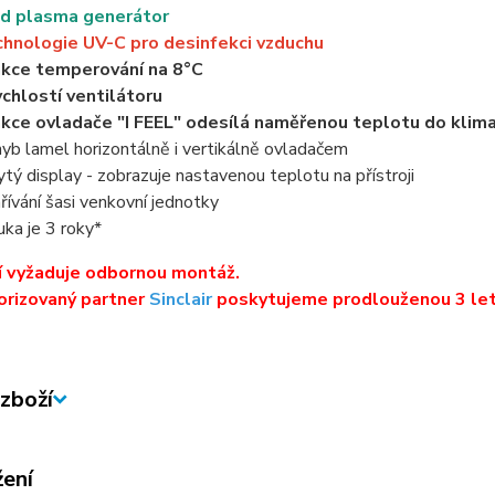
d plasma generátor
hnologie UV-C pro desinfekci vzduchu
kce temperování na 8°C
ychlostí ventilátoru
kce ovladače "I FEEL" odesílá naměřenou teplotu do klim
yb lamel horizontálně i vertikálně ovladačem
ytý display - zobrazuje nastavenou teplotu na přístroji
řívání šasi venkovní jednotky
uka je 3 roky*
í vyžaduje odbornou montáž.
orizovaný partner
Sinclair
poskytujeme prodlouženou 3 let
zboží
žení