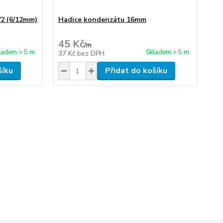
/2 (6/12mm)
Hadice kondenzátu 16mm
As
45 Kč
2 
/
m
ladem > 5 m
Skladem > 5 m
37 Kč
bez DPH
2 
šíku
Přidat do košíku