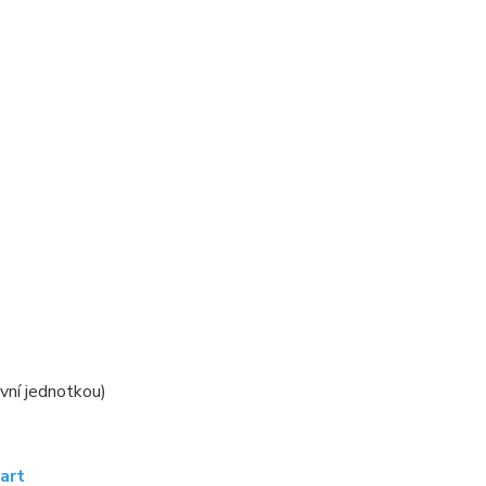
í
ovní jednotkou)
art