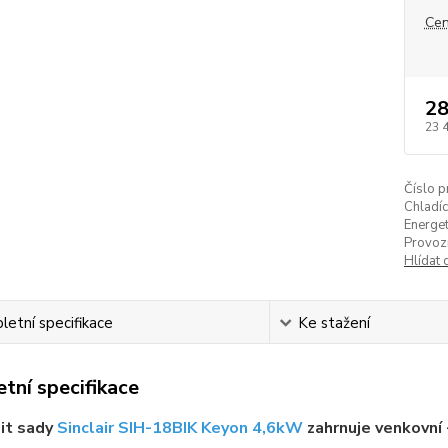
Cen
28
23 
Číslo p
Chladíc
Energet
Provozn
Hlídat 
etní specifikace
Ke stažení
tní specifikace
it sady
Sinclair SIH-18BIK Keyon 4,6kW
zahrnuje venkovní 