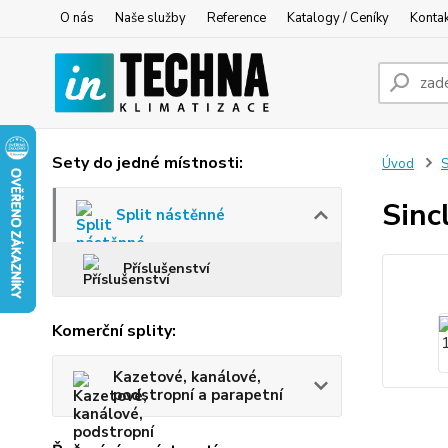
O nás
Naše služby
Reference
Katalogy / Ceníky
Konta
Sety do jedné místnosti:
Úvod
S
Sinc
Split nástěnné
Příslušenství
Komerční splity:
Kazetové, kanálové,
podstropní a parapetní