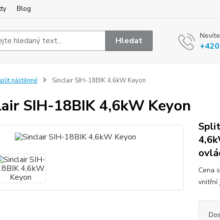
kty
Blog
Nevíte
Hledat
+420
plit nástěnné
Sinclair SIH-18BIK 4,6kW Keyon
lair SIH-18BIK 4,6kW Keyon
Spli
4,6k
ovlá
Cena s
vnitřn
Dos