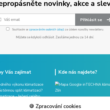
epropásněte novinky, akce a slev
Přihlásit se
Souhlasím se
zpracováním osobních údajů
za účelem rozesílky newsletteru.
Můžete se kdykoli odhlásit. Zasíláme jednou za 14 dní.
y Vás zajímat
Kde nás najdete?
dného výkonu klimatizace
ástěnnou split klimatizaci?
imatizace - řešení celého
🍪 Zpracování cookies
ržba klimatizace?