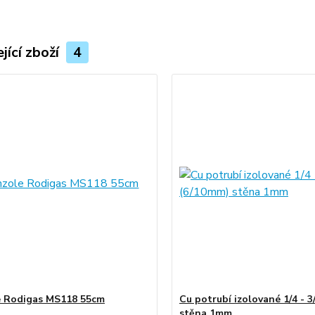
jící zboží
4
 Rodigas MS118 55cm
Cu potrubí izolované 1/4 - 3
stěna 1mm