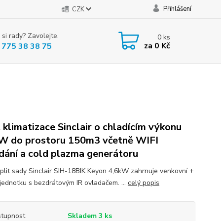
Přihlášení
CZK
 si rady? Zavolejte.
0
ks
za
0 Kč
 775 38 38 75
t klimatizace Sinclair o chladícím výkonu
W do prostoru 150m3 včetně WIFI
dání a cold plazma generátoru
plit sady Sinclair SIH-18BIK Keyon 4,6kW zahrnuje venkovní +
í jednotku s bezdrátovým IR ovladačem. ...
celý popis
tupnost
Skladem 3 ks