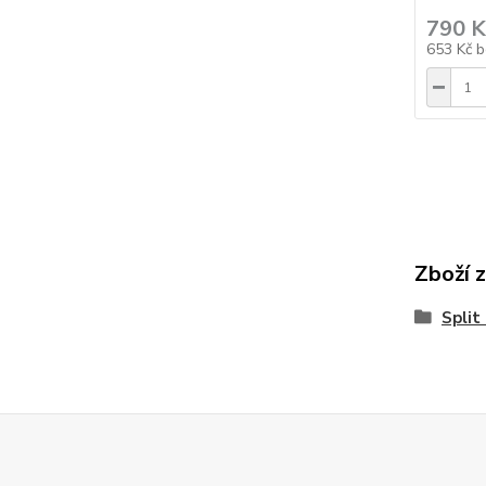
790 K
653 Kč
b
Zboží 
Split