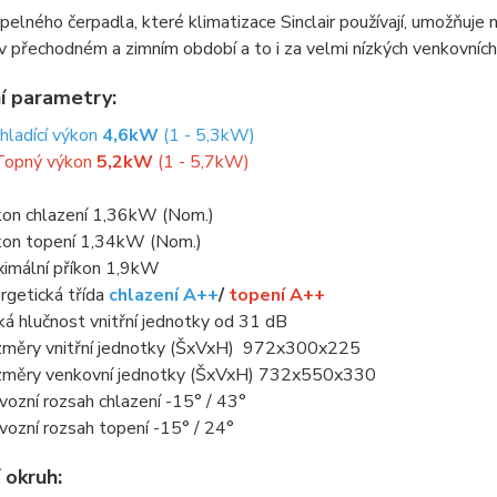
epelného čerpadla, které klimatizace Sinclair používají, umožňuje 
v přechodném a zimním období a to i za velmi nízkých venkovních
í parametry:
hladící výkon
4,6kW
(1 - 5,3kW)
Topný výkon
5,2kW
(1 - 5,7kW)
kon chlazení 1,36kW (Nom.)
kon topení 1,34kW (Nom.)
imální příkon 1,9kW
rgetická třída
chlazení A++
/
topení A++
ká hlučnost vnitřní jednotky od 31 dB
měry vnitřní jednotky (ŠxVxH) 972x300x225
měry venkovní jednotky (ŠxVxH) 732x550x330
vozní rozsah chlazení -15° / 43°
vozní rozsah topení -15° / 24°
 okruh: