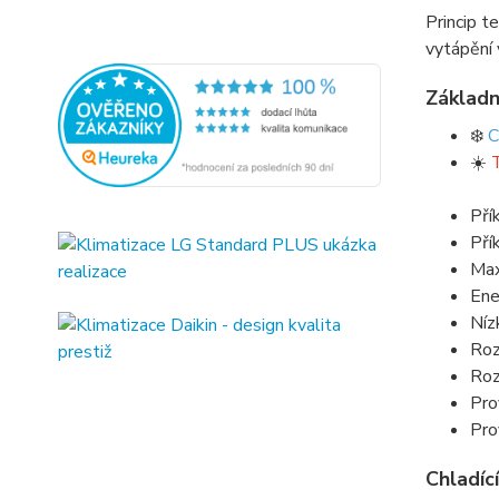
Princip t
vytápění 
Základn
❄️
C
☀️
Pří
Pří
Max
Ene
Níz
Roz
Roz
Pro
Pro
Chladící