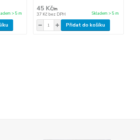
45 Kč
2 
/
m
ladem > 5 m
Skladem > 5 m
37 Kč
bez DPH
2 
šíku
Přidat do košíku