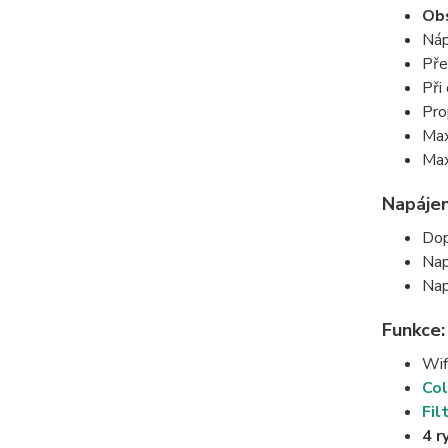
Obs
Náp
Pře
Při
Pro
Max
Max
Napájen
Dop
Nap
Nap
Funkce:
Wif
Col
Fil
4 r