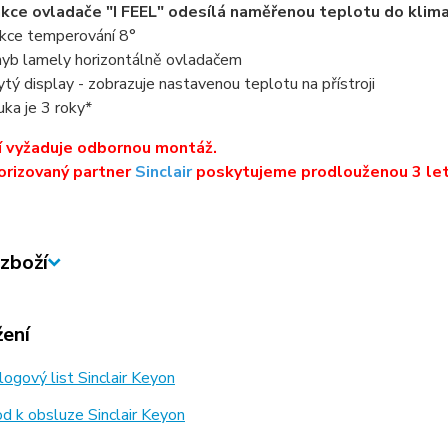
kce ovladače "I FEEL" odesílá naměřenou teplotu do klim
kce temperování 8°
yb lamely horizontálně ovladačem
ytý display - zobrazuje nastavenou teplotu na přístroji
uka je 3 roky*
í vyžaduje odbornou montáž.
orizovaný partner
Sinclair
poskytujeme prodlouženou 3 let
zboží
žení
ogový list Sinclair Keyon
 k obsluze Sinclair Keyon