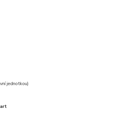
í
ovní jednotkou)
art