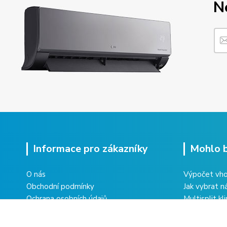
N
Informace pro zákazníky
Mohlo b
O nás
Výpočet vho
Obchodní podmínky
Jak vybrat n
Ochrana osobních údajů
Multisplit kl
Vrácení zboží
domu
Reklamace zboží
Co obnáší úd