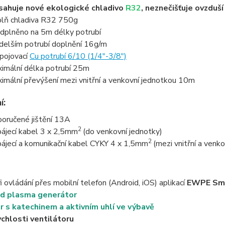
ahuje nové ekologické chladivo
R32
, neznečišťuje ovzduš
lň chladiva R32 750g
dplněno na 5m délky potrubí
 delším potrubí doplnění 16g/m
pojovací
Cu potrubí 6/10 (1/4"-3/8")
imální délka potrubí 25m
imální převýšení mezi vnitřní a venkovní jednotkou 10m
í:
oručené jištění 13A
2
ájecí kabel 3 x 2,5mm
(do venkovní jednotky)
2
ájecí a komunikační kabel CYKY 4 x 1,5mm
(mezi vnitřní a venk
i ovládání přes mobilní telefon (Android, iOS) aplikací
EWPE Sm
d plasma generátor
tr s katechinem a aktivním uhlí ve výbavě
ychlosti ventilátoru