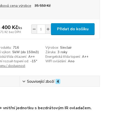
íková cena výrobce
35 550 Kč
 400 Kč
/
ks
Přidat do košíku
471 Kč
bez DPH
roduktu:
716
Výrobce:
Sinclair
í výkon:
5kW (do 150m3)
Záruka:
3 roky
ická třída chlazení:
A++
Energetická třída topení:
A++
í rozsah topení od:
-15°
WIFI ovládání:
Ano
cenu / dostupnost
Související zboží
4
+ vnitřní jednotku s bezdrátovým IR ovladačem.