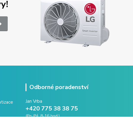
y!
Odborné poradenství
Jan Vrba
+420 775 38 38 75
(Po-Pá, 8-16 hod.)
vrba@intechna.cz