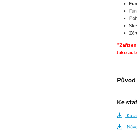
Fun
Fun
Poh
Skr
Zár
*Zařízen
Jako aut
Původ 
Ke sta
Katal
Návod