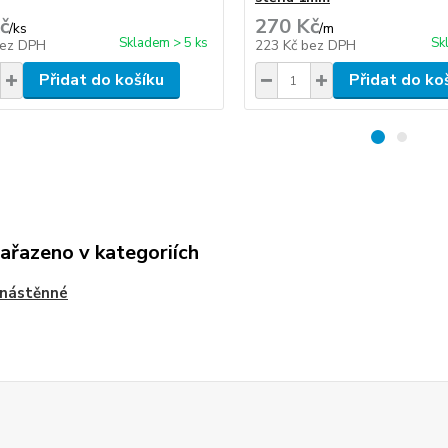
č
270 Kč
/
ks
/
m
Skladem > 5 ks
Sk
ez DPH
223 Kč
bez DPH
Přidat do košíku
Přidat do ko
zařazeno v kategoriích
 nástěnné