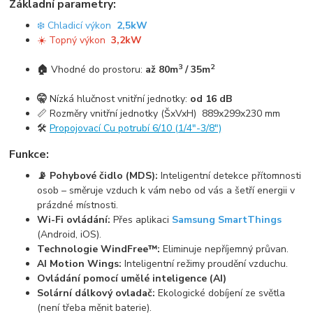
Základní parametry:
❄️ Chladicí výkon
2,5kW
☀️ Topný výkon
3,2kW
3
2
🏠
Vhodné do prostoru:
až 80m
/ 35m
🤫
Nízká hlučnost vnitřní jednotky:
od 16 dB
📏 Rozměry vnitřní jednotky (ŠxVxH) 889x299x230 mm
🛠️
Propojovací Cu potrubí 6/10 (1/4"-3/8")
Funkce:
📡 Pohybové čidlo (MDS):
Inteligentní detekce přítomnosti
osob – směruje vzduch k vám nebo od vás a šetří energii v
prázdné místnosti.
Wi-Fi ovládání:
Přes aplikaci
Samsung SmartThings
(Android, iOS).
Technologie WindFree™:
Eliminuje nepříjemný průvan.
AI Motion Wings:
Inteligentní režimy proudění vzduchu.
Ovládání pomocí umělé inteligence (AI)
Solární dálkový ovladač:
Ekologické dobíjení ze světla
(není třeba měnit baterie).