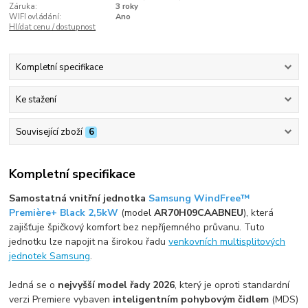
Záruka:
3 roky
WIFI ovládání:
Ano
Hlídat cenu / dostupnost
Kompletní specifikace
Ke stažení
Související zboží
6
Kompletní specifikace
Samostatná vnitřní jednotka
Samsung WindFree™
Première+ Black 2,5kW
(model
AR70H09CAABNEU
), která
zajišťuje špičkový komfort bez nepříjemného průvanu. Tuto
jednotku lze napojit na širokou řadu
venkovních multisplitových
jednotek Samsung
.
Jedná se o
nejvyšší model řady 2026
, který je oproti standardní
verzi Premiere vybaven
inteligentním pohybovým čidlem
(MDS)