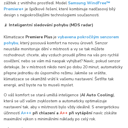
zážitek z vnitřního prostředí. Model
Samsung WindFree™
Premiere+
je špičkové řešení, které kombinuje nadčasový bílý
design s nejpokročilejšími technologiemi současnosti.
📡
Inteligentní sledování pohybu (MDS radar)
Klimatizace
Premiere Plus
je
vybavena pokročilým senzorem
pohybu
, který posouvá komfort na novou úroveň. Senzor
neustále monitoruje dění v místnosti a vy se tak můžete
rozhodnout: chcete, aby vzduch proudil přímo na vás pro rychlé
osvěžení, nebo se vám má naopak vyhýbat? Navíc, pokud senzor
detekuje, že v místnosti nikdo není po dobu 20 minut, automaticky
přepne jednotku do úsporného režimu. Jakmile se vrátíte,
klimatizace se okamžitě vrátí k vašemu nastavení. Šetříte tak
energii, aniž byste na to museli myslet.
O váš komfort se stará umělá inteligence (
AI Auto Cooling
),
která se učí vašim zvyklostem a automaticky optimalizuje
nastavení tak, aby v místnosti bylo vždy ideálně. S energetickou
účinností
A+++
při chlazení a
A++
při vytápění
navíc získáte
maximální výkon s minimálními náklady po celý rok.