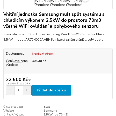
Vnitřní jednotka Samsung multisplit systému s
chladicím výkonem 2,5kW do prostoru 70m3
včetně WIFI ovládání a pohybového senzoru
Samostatná vnitřní jednotka Samsung WindFree™ Première+ Black
2,5kW (model AR70H09CAABNEU), která zajišťuje špič...
celý popis
Dostupnost
Není skladem
Ceníková cena
30 030 Kč
výrobce
22 500 Kč
/
ks
18 595 Kč
bez DPH
Přidat do košíku
Číslo produktu:
813l
Výrobce:
Samsung
Chladící výkon:
2,5kW (do 70m3)