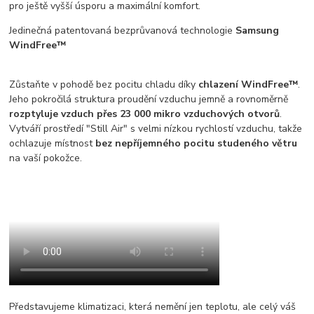
pro ještě vyšší úsporu a maximální komfort.
Jedinečná patentovaná bezprůvanová technologie
Samsung
WindFree™
Zůstaňte v pohodě bez pocitu chladu díky
chlazení WindFree™
.
Jeho pokročilá struktura proudění vzduchu jemně a rovnoměrně
rozptyluje vzduch přes 23 000 mikro vzduchových otvorů
.
Vytváří prostředí "Still Air" s velmi nízkou rychlostí vzduchu, takže
ochlazuje místnost
bez nepříjemného pocitu studeného větru
na vaší pokožce.
Představujeme klimatizaci, která nemění jen teplotu, ale celý váš