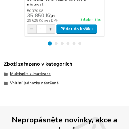
místnosti
místnosti
50 370 Kč
57 840 Kč
35 850 Kč
39 990 
/
ks
Skladem 3 ks
29 628 Kč
bez DPH
33 050 Kč
be
Přidat do košíku
Zboží zařazeno v kategoriích
Multisplit klimatizace
Vnitřní jednotky nástěnné
Nepropásněte novinky, akce a