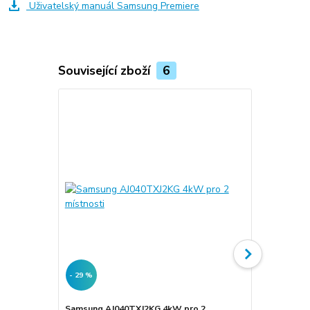
Uživatelský manuál Samsung Premiere
Související zboží
6
- 29 %
- 31 %
Samsung AJ040TXJ2KG 4kW pro 2
Samsung AJ