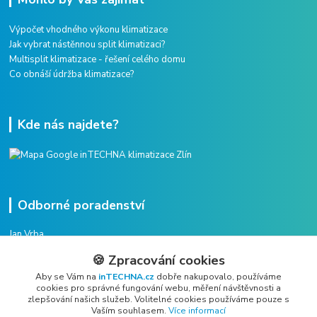
Výpočet vhodného výkonu klimatizace
Jak vybrat nástěnnou split klimatizaci?
Multisplit klimatizace - řešení celého domu
Co obnáší údržba klimatizace?
Kde nás najdete?
Odborné poradenství
Jan Vrba
+420 775 38 38 75
🍪 Zpracování cookies
(Po-Pá, 8-16 hod.)
Aby se Vám na
inTECHNA.cz
dobře nakupovalo, používáme
cookies pro správné fungování webu, měření návštěvnosti a
vrba@intechna.cz
zlepšování našich služeb. Volitelné cookies používáme pouze s
Vaším souhlasem.
Více informací