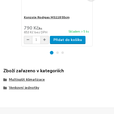
Konzole Rodigas MS118 55cm
Cu potrubí i
stěna 1mm
790 Kč
270 Kč
/
ks
/
m
Skladem > 5 ks
653 Kč
bez DPH
223 Kč
bez 
Přidat do košíku
Zboží zařazeno v kategoriích
Multisplit klimatizace
Venkovní jednotky