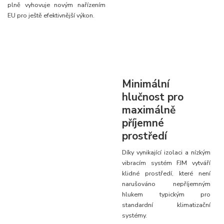
plně vyhovuje novým nařízením
EU pro ještě efektivnější výkon.
Minimální
hlučnost pro
maximálně
příjemné
prostředí
Díky vynikající izolaci a nízkým
vibracím systém FJM vytváří
klidné prostředí, které není
narušováno nepříjemným
hlukem typickým pro
standardní klimatizační
systémy.