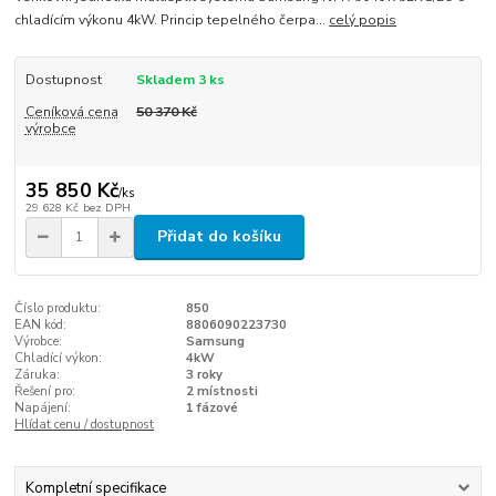
chladícím výkonu 4kW. Princip tepelného čerpa...
celý popis
Dostupnost
Skladem 3 ks
Ceníková cena
50 370 Kč
výrobce
35 850 Kč
/
ks
29 628 Kč
bez DPH
Přidat do košíku
Číslo produktu:
850
EAN kód:
8806090223730
Výrobce:
Samsung
Chladící výkon:
4kW
Záruka:
3 roky
Řešení pro:
2 místnosti
Napájení:
1 fázové
Hlídat cenu / dostupnost
Kompletní specifikace