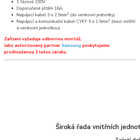
1 fázové 230V
Doporučené jištění 16A
2
Napájecí kabel 3 x 2,5mm
(do venkovní jednotky)
2
Napájecí a komunikační kabel CYKY 5 x 1,5mm
(mezi vnitřní
a venkovní jednotkou)
Zařízení vyžaduje odbornou montáž.
Jako autorizovaný partner
Samsung
poskytujeme
prodlouženou 3 letou záruku.
Široká řada vnitřních jedn
Zajistí d