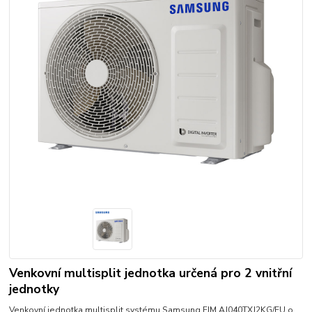
Venkovní multisplit jednotka určená pro 2 vnitřní
jednotky
Venkovní jednotka multisplit systému Samsung FJM AJ040TXJ2KG/EU o