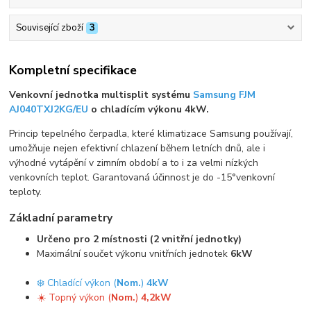
Související zboží
3
Kompletní specifikace
Venkovní jednotka multisplit systému
Samsung FJM
AJ040TXJ2KG/EU
o chladícím výkonu 4kW.
Princip tepelného čerpadla, které klimatizace Samsung používají,
umožňuje nejen efektivní chlazení během letních dnů, ale i
výhodné vytápění v zimním období a to i za velmi nízkých
venkovních teplot. Garantovaná účinnost je do -15°venkovní
teploty.
Základní parametry
Určeno pro 2 místnosti (2 vnitřní jednotky)
Maximální součet výkonu vnitřních jednotek
6kW
❄️ Chladící výkon (
Nom.
)
4kW
☀️ Topný výkon (
Nom.
)
4,2kW