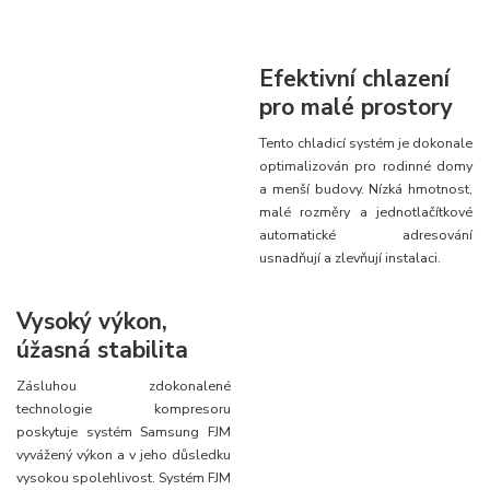
Efektivní chlazení
pro malé prostory
Tento chladicí systém je dokonale
optimalizován pro rodinné domy
a menší budovy. Nízká hmotnost,
malé rozměry a jednotlačítkové
automatické adresování
usnadňují a zlevňují instalaci.
Vysoký výkon,
úžasná stabilita
Zásluhou zdokonalené
technologie kompresoru
poskytuje systém Samsung FJM
vyvážený výkon a v jeho důsledku
vysokou spolehlivost. Systém FJM