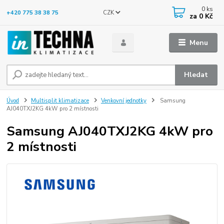
0
ks
CZK
+420 775 38 38 75
za
0 Kč
Menu
Hledat
Úvod
Multisplit klimatizace
Venkovní jednotky
Samsung
AJ040TXJ2KG 4kW pro 2 místnosti
Samsung AJ040TXJ2KG 4kW pro
2 místnosti