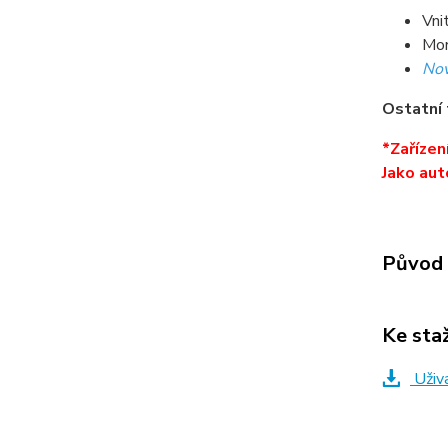
Vni
Mon
No
Ostatní 
*Zařízen
Jako aut
Původ 
Ke sta
Uživ