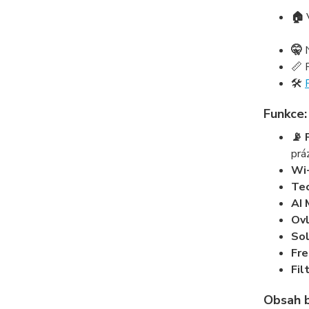
🏠
🤫
📏 
🛠️
Funkce:
📡 
prá
Wi-
Te
AI 
Ovl
Sol
Fr
Fil
Obsah b