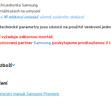
třní jednotka Samsung
tážní plech na uchycení
vý
IR dálkový ovladač
včetně solárního dobíjení
technické parametry jsou závislé na použité venkovní jedn
í vyžaduje odbornou montáž.
orizovaný partner
Samsung
poskytujeme prodlouženou 3 l
zboží
žení
atelský manuál Samsung Premiere