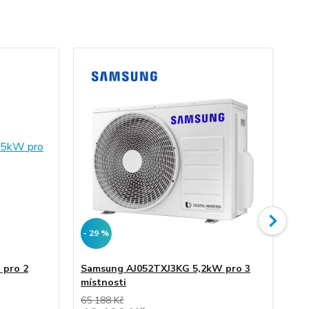
- 29 %
- 
 pro 2
Samsung AJ052TXJ3KG 5,2kW pro 3
Sa
místnosti
mí
65 188 Kč
76 