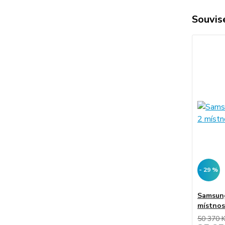
Souvise
- 29 %
Samsun
místnos
50 370 