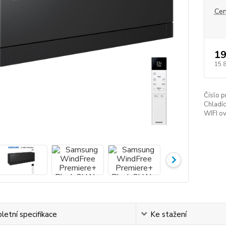
Cen
19
15 
Číslo p
Chladíc
WIFI ov
etní specifikace
Ke stažení