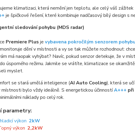
jeme klimatizaci, která nemění jen teplotu, ale celý váš zážitek
e+
je špičkové řešení, které kombinuje nadčasový bílý design s ne
igentní sledování pohybu (MDS radar)
ace
Premiere Plus
je
vybavena pokročilým senzorem pohyb
monitoruje dění v místnosti a vy se tak můžete rozhodnout: chcet
ám má naopak vyhýbat? Navíc, pokud senzor detekuje, že v míst
do úsporného režimu. Jakmile se vrátíte, klimatizace se okamžitě 
eli myslet.
fort se stará umělá inteligence (
AI Auto Cooling
), která se u
v místnosti bylo vždy ideálně. S energetickou účinností
A+++
při
inimálními náklady po celý rok.
í parametry:
Chladicí výkon
2kW
Topný výkon
2,2kW