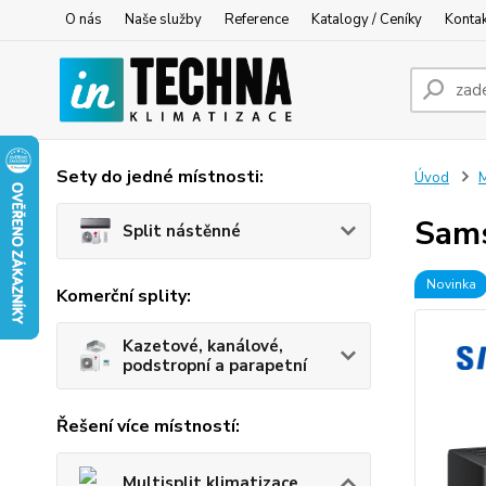
O nás
Naše služby
Reference
Katalogy / Ceníky
Konta
Sety do jedné místnosti:
Úvod
M
Sams
Split nástěnné
Novinka
Komerční splity:
Kazetové, kanálové,
podstropní a parapetní
Řešení více místností:
Multisplit klimatizace