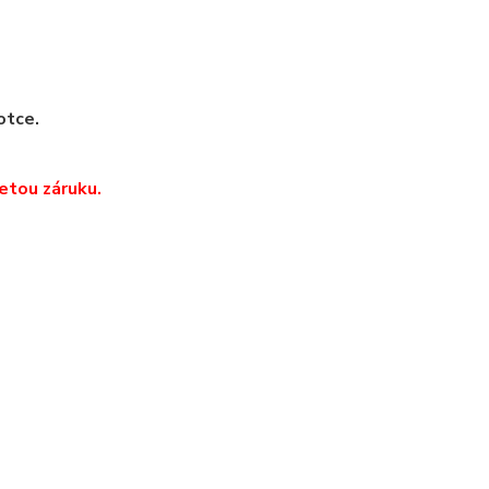
otce.
etou záruku.