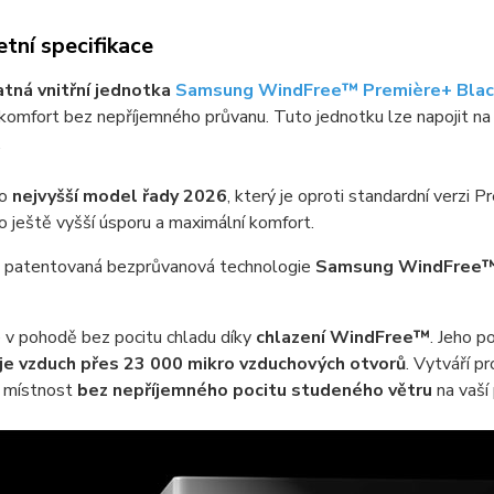
tní specifikace
tná vnitřní jednotka
Samsung WindFree™ Première+ Bla
komfort bez nepříjemného průvanu. Tuto jednotku lze napojit na
.
 o
nejvyšší model řady 2026
, který je oproti standardní verzi
 ještě vyšší úsporu a maximální komfort.
á patentovaná bezprůvanová technologie
Samsung WindFree
 v pohodě bez pocitu chladu díky
chlazení WindFree™
. Jeho p
je vzduch přes 23 000 mikro vzduchových otvorů
. Vytváří pr
e místnost
bez nepříjemného pocitu studeného větru
na vaší