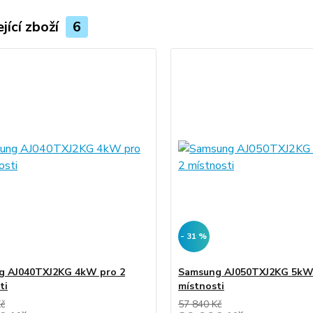
jící zboží
6
- 31 %
g AJ040TXJ2KG 4kW pro 2
Samsung AJ050TXJ2KG 5kW
ti
místnosti
Kč
57 840 Kč