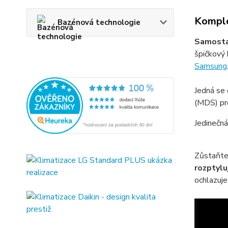
Komple
Bazénová technologie
Samosta
špičkový 
Samsung
Jedná se
(MDS) pro
Jedinečn
Zůstaňte
rozptylu
ochlazuj