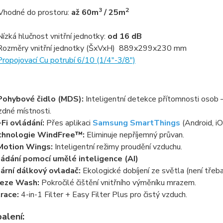
3
2
Vhodné do prostoru:
až 60m
/ 25m
Nízká hlučnost vnitřní jednotky:
od 16 dB
Rozměry vnitřní jednotky (ŠxVxH) 889x299x230 mm
Propojovací Cu potrubí 6/10 (1/4"-3/8")
Pohybové čidlo (MDS):
Inteligentní detekce přítomnosti osob –
zdné místnosti.
Fi ovládání:
Přes aplikaci
Samsung SmartThings
(Android, iO
chnologie WindFree™:
Eliminuje nepříjemný průvan.
Motion Wings:
Inteligentní režimy proudění vzduchu.
ádání pomocí umělé inteligence (AI)
ární dálkový ovladač:
Ekologické dobíjení ze světla (není třeba
eeze Wash:
Pokročilé čištění vnitřního výměníku mrazem.
trace:
4-in-1 Filter + Easy Filter Plus pro čistý vzduch.
alení: