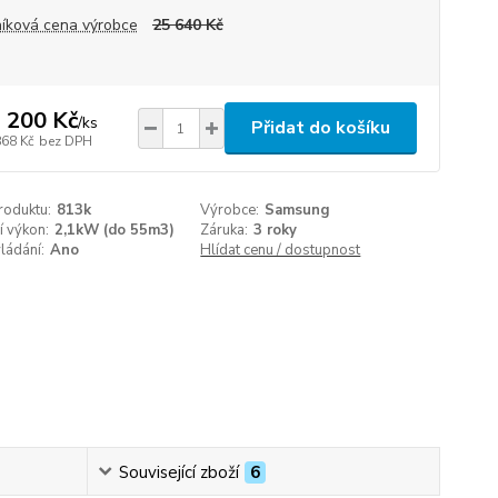
íková cena výrobce
25 640 Kč
 200 Kč
/
ks
Přidat do košíku
868 Kč
bez DPH
roduktu:
813k
Výrobce:
Samsung
í výkon:
2,1kW (do 55m3)
Záruka:
3 roky
ládání:
Ano
Hlídat cenu / dostupnost
Související zboží
6