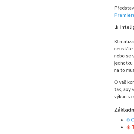
Představu
Premier
📡
Intel
Klimatiz
neustále 
nebo se v
jednotku 
na to mus
O váš kom
tak, aby 
výkon s m
Základn
❄️ 
☀️ 