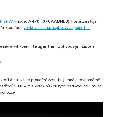
ck 2kW
(model
AR70H07CAABNEU
), která zajišťuje
 širokou řadu
venkovních multisplitových jednotek
 Premiere vybaven
inteligentním pohybovým čidlem
™
okročilá struktura proudění vzduchu jemně a rovnoměrně
ostředí "Still Air" s velmi nízkou rychlostí vzduchu, takže
 pokožce.