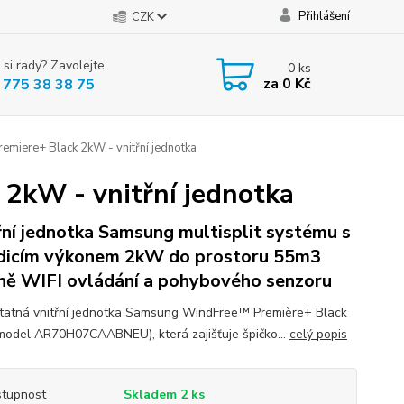
Přihlášení
CZK
 si rady? Zavolejte.
0
ks
za
0 Kč
 775 38 38 75
miere+ Black 2kW - vnitřní jednotka
2kW - vnitřní jednotka
řní jednotka Samsung multisplit systému s
dicím výkonem 2kW do prostoru 55m3
ně WIFI ovládání a pohybového senzoru
atná vnitřní jednotka Samsung WindFree™ Première+ Black
odel AR70H07CAABNEU), která zajišťuje špičko...
celý popis
tupnost
Skladem 2 ks