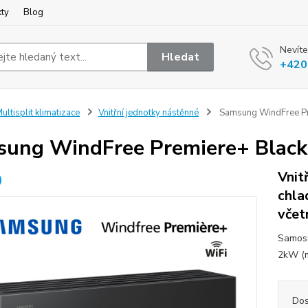
kty
Blog
Nevíte
Hledat
+420
ultisplit klimatizace
Vnitřní jednotky nástěnné
Samsung WindFree Pre
ung WindFree Premiere+ Black 
Vnit
chla
včet
Samost
2kW (m
Dos