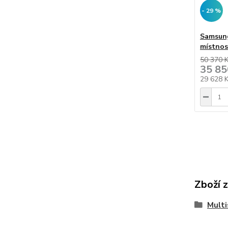
- 29 %
Samsun
místnos
50 370 
35 85
29 628 
Zboží 
Multi