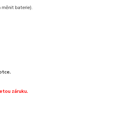
 měnit baterie).
otce.
etou záruku.