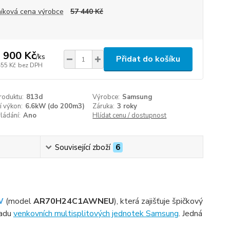
íková cena výrobce
57 440 Kč
 900 Kč
/
ks
Přidat do košíku
455 Kč
bez DPH
roduktu:
813d
Výrobce:
Samsung
í výkon:
6.6kW (do 200m3)
Záruka:
3 roky
ládání:
Ano
Hlídat cenu / dostupnost
Související zboží
6
W
(model
AR70H24C1AWNEU
), která zajišťuje špičkový
řadu
venkovních multisplitových jednotek Samsung
. Jedná