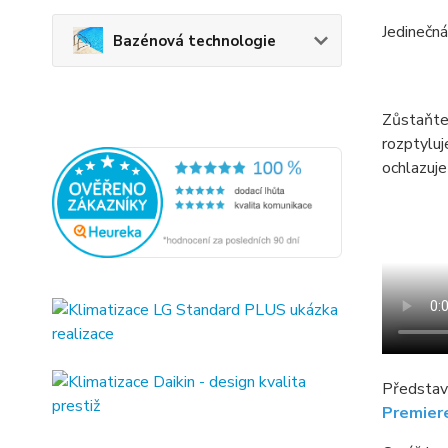
Jedinečn
Bazénová technologie
Zůstaňte
rozptyluj
ochlazuj
Představu
Premier