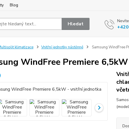
kty
Blog
Nevíte
Hledat
+420
ultisplit klimatizace
Vnitřní jednotky nástěnné
Samsung WindFree Pre
ung WindFree Premiere 6,5kW -
Vnit
chla
včet
Samost
(model
Dos