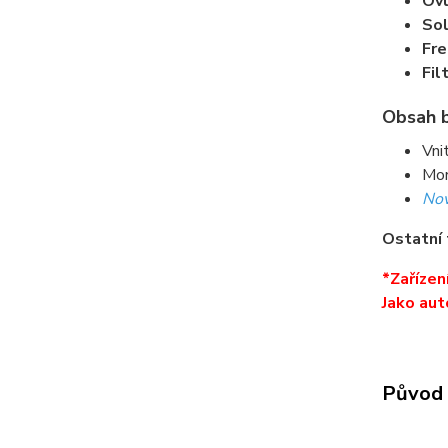
Ovl
Sol
Fr
Fil
Obsah b
Vni
Mon
No
Ostatní 
*Zařízen
Jako aut
Původ 