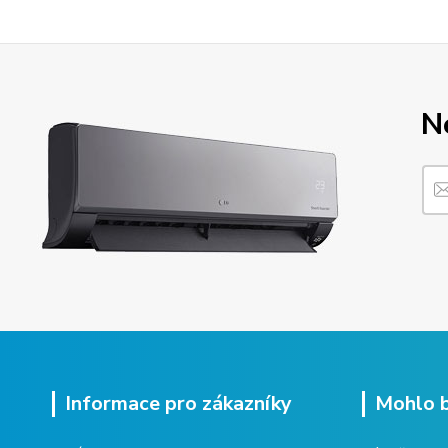
N
Informace pro zákazníky
Mohlo b