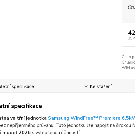
Cen
42
35 
Číslo p
Chladíc
WIFI ov
etní specifikace
Ke stažení
tní specifikace
tná vnitřní jednotka
Samsung WindFree™ Première 6,5k
ez nepříjemného průvanu. Tuto jednotku lze napojit na širokou 
ý model 2026
s vylepšenou účinností.