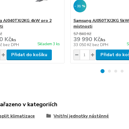
- 31 %
g AJ040TXJ2KG 4kW pro 2
Samsung AJ050TXJ2KG 5kW
ti
místnosti
Kč
57 840 Kč
0 Kč
39 990 Kč
/
ks
/
ks
Skladem 3 ks
S
Kč
bez DPH
33 050 Kč
bez DPH
Přidat do košíku
Přidat do ko
zařazeno v kategoriích
split klimatizace
Vnitřní jednotky nástěnné