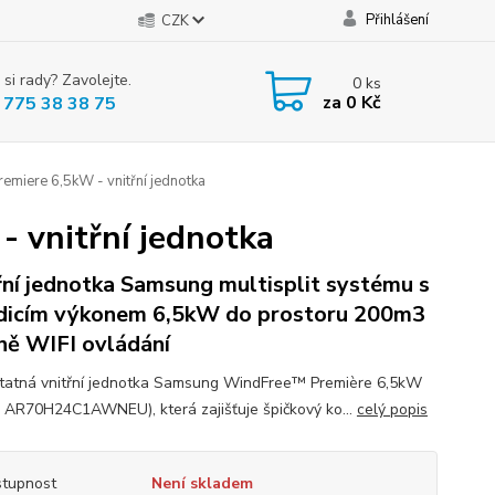
Přihlášení
CZK
 si rady? Zavolejte.
0
ks
za
0 Kč
 775 38 38 75
miere 6,5kW - vnitřní jednotka
 vnitřní jednotka
řní jednotka Samsung multisplit systému s
dicím výkonem 6,5kW do prostoru 200m3
ně WIFI ovládání
atná vnitřní jednotka Samsung WindFree™ Première 6,5kW
 AR70H24C1AWNEU), která zajišťuje špičkový ko...
celý popis
tupnost
Není skladem