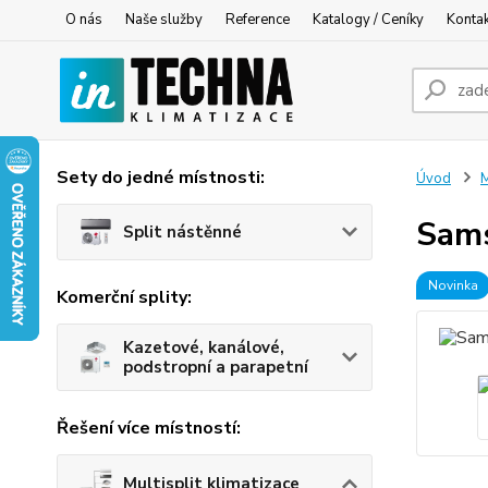
O nás
Naše služby
Reference
Katalogy / Ceníky
Konta
Sety do jedné místnosti:
Úvod
M
Sams
Split nástěnné
Novinka
Komerční splity:
Kazetové, kanálové,
podstropní a parapetní
Řešení více místností:
Multisplit klimatizace