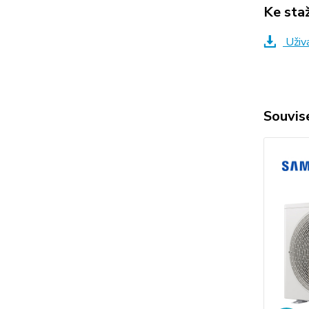
Ke sta
Uživ
Souvise