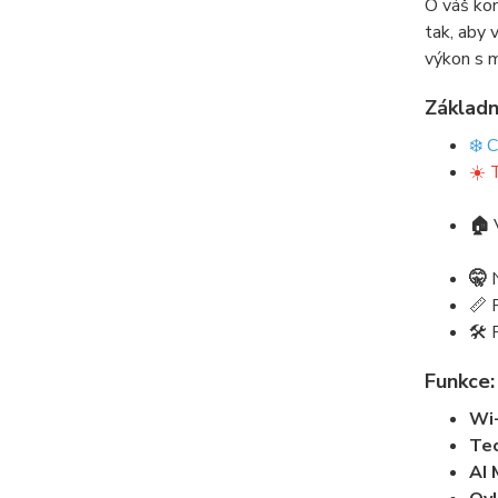
O váš kom
tak, aby 
výkon s m
Základn
❄️ 
☀️ 
🏠
🤫
📏 
🛠️
Funkce:
Wi-
Te
AI 