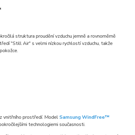
™
okročilá struktura proudění vzduchu jemně a rovnoměrně
tředí "Still Air" s velmi nízkou rychlostí vzduchu, takže
 pokožce.
 z vnitřního prostředí. Model
Samsung WindFree™
pokročilejšími technologiemi současnosti.