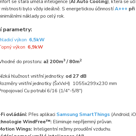
fort se stará umělá inteligence (
AI Auto Cooling
), která se u
v místnosti bylo vždy ideálně. S energetickou účinností
A+++
při
inimálními náklady po celý rok.
í parametry:
Chladicí výkon
6,5kW
Topný výkon
6,9kW
3
2
Vhodné do prostoru:
až 200m
/ 80m
Nízká hlučnost vnitřní jednotky:
od 27 dB
Rozměry vnitřní jednotky (ŠxVxH) 1055x299x230 mm
 Propojovací Cu potrubí 6/16 (1/4"-5/8")
Fi ovládání:
Přes aplikaci
Samsung SmartThings
(Android, iO
chnologie WindFree™:
Eliminuje nepříjemný průvan.
Motion Wings:
Inteligentní režimy proudění vzduchu.