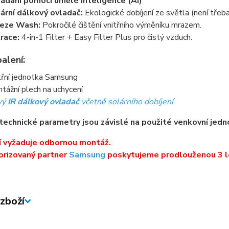
ádání pomocí umělé inteligence (AI)
ární dálkový ovladač:
Ekologické dobíjení ze světla (není třeba
eeze Wash:
Pokročilé čištění vnitřního výměníku mrazem.
trace:
4-in-1 Filter + Easy Filter Plus pro čistý vzduch.
alení:
třní jednotka Samsung
tážní plech na uchycení
vý
IR dálkový ovladač
včetně solárního dobíjení
technické parametry jsou závislé na použité venkovní jedn
í vyžaduje odbornou montáž.
orizovaný partner
Samsung
poskytujeme prodlouženou 3 l
zboží