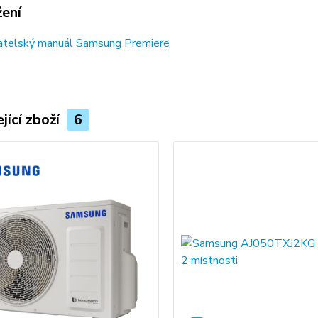
žení
atelský manuál Samsung Premiere
jící zboží
6