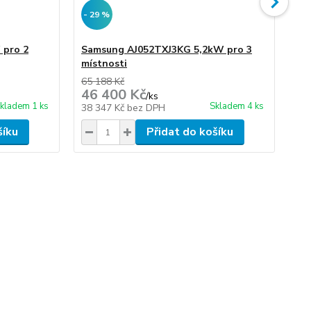
- 29 %
- 
 pro 2
Samsung AJ052TXJ3KG 5,2kW pro 3
Sa
místnosti
mí
65 188 Kč
76 
46 400 Kč
54
/
ks
kladem 1 ks
Skladem 4 ks
38 347 Kč
bez DPH
44
šíku
Přidat do košíku