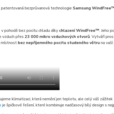
á patentovaná bezprůvanová technologie
Samsung WindFree
 v pohodě bez pocitu chladu díky
chlazení WindFree™
. Jeho p
e vzduch přes
23 000 mikro vzduchových otvorů
. Vytváří pros
e místnost
bez nepříjemného pocitu studeného větru
na vaší
jeme klimatizaci, která nemění jen teplotu, ale celý váš zážitek
e
je špičkové řešení, které kombinuje nadčasový bílý design s nej