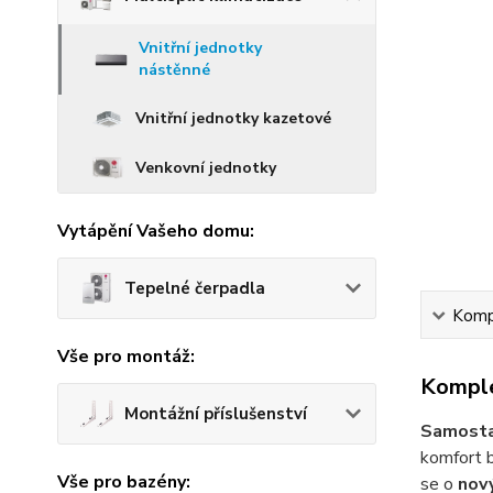
Vnitřní jednotky
nástěnné
Vnitřní jednotky kazetové
Venkovní jednotky
Vytápění Vašeho domu:
Tepelné čerpadla
Kompl
Vše pro montáž:
Komple
Montážní příslušenství
Samosta
komfort b
Vše pro bazény:
se o
nov