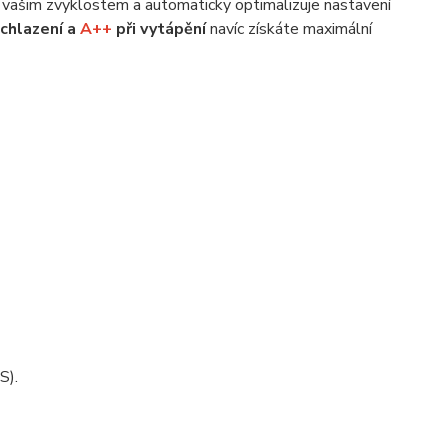
čí vašim zvyklostem a automaticky optimalizuje nastavení
 chlazení a
A++
při vytápění
navíc získáte maximální
S).