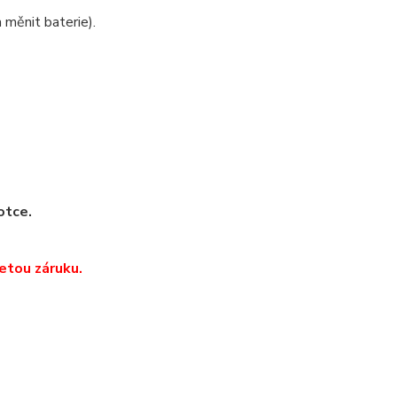
 měnit baterie).
otce.
etou záruku.