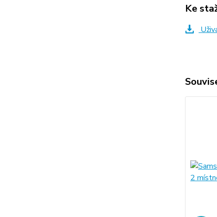
Ke sta
Uživ
Souvise