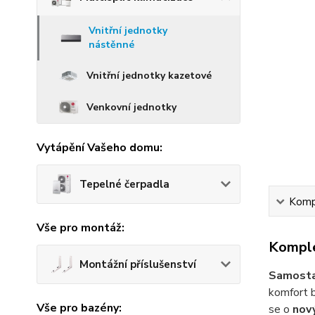
Vnitřní jednotky
nástěnné
Vnitřní jednotky kazetové
Venkovní jednotky
Vytápění Vašeho domu:
Tepelné čerpadla
Kompl
Vše pro montáž:
Komple
Montážní příslušenství
Samosta
komfort b
Vše pro bazény:
se o
nov