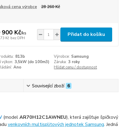
íková cena výrobce
28 260 Kč
 900 Kč
/
ks
Přidat do košíku
273 Kč
bez DPH
roduktu:
813b
Výrobce:
Samsung
í výkon:
3,5kW (do 100m3)
Záruka:
3 roky
ládání:
Ano
Hlídat cenu / dostupnost
Související zboží
6
W
(model
AR70H12C1AWNEU
), která zajišťuje špičkový
řadu
venkovních multisplitových jednotek Samsung
. Jedná