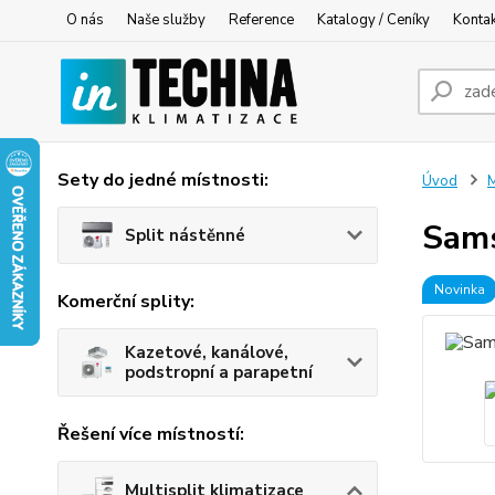
O nás
Naše služby
Reference
Katalogy / Ceníky
Konta
Sety do jedné místnosti:
Úvod
M
Sams
Split nástěnné
Novinka
Komerční splity:
Kazetové, kanálové,
podstropní a parapetní
Řešení více místností:
Multisplit klimatizace