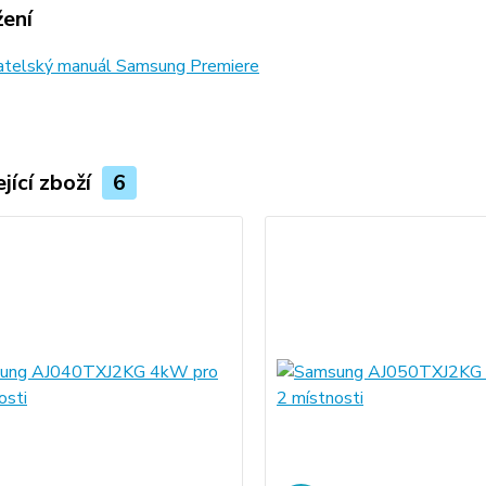
žení
atelský manuál Samsung Premiere
jící zboží
6