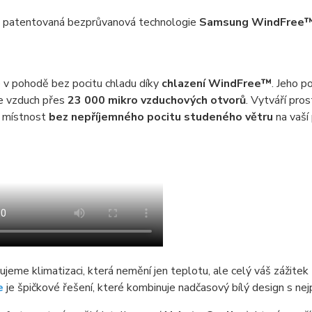
á patentovaná bezprůvanová technologie
Samsung WindFree
 v pohodě bez pocitu chladu díky
chlazení WindFree™
. Jeho p
e vzduch přes
23 000 mikro vzduchových otvorů
. Vytváří pros
e místnost
bez nepříjemného pocitu studeného větru
na vaší
jeme klimatizaci, která nemění jen teplotu, ale celý váš zážitek
e
je špičkové řešení, které kombinuje nadčasový bílý design s nej