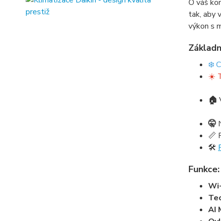
O váš kom
tak, aby 
výkon s m
Základn
❄️ 
☀️ 
🏠
🤫
📏 
🛠️
Funkce:
Wi-
Te
AI 