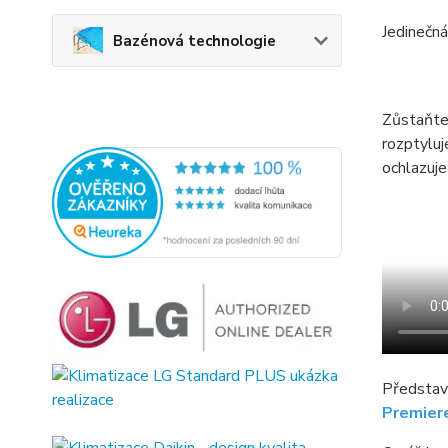
Jedinečn
Bazénová technologie
Zůstaňte
rozptyluj
ochlazuj
Představu
Premier