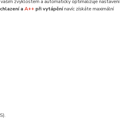
čí vašim zvyklostem a automaticky optimalizuje nastavení
 chlazení a
A++
při vytápění
navíc získáte maximální
S).