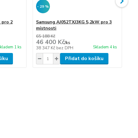
- 29 %
- 
 pro 2
Samsung AJ052TXJ3KG 5,2kW pro 3
Sa
místnosti
mí
65 188 Kč
76 
46 400 Kč
54
/
ks
kladem 1 ks
Skladem 4 ks
38 347 Kč
bez DPH
44
šíku
Přidat do košíku