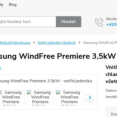
kty
Blog
Nevíte
Hledat
+420
ultisplit klimatizace
Vnitřní jednotky nástěnné
Samsung WindFree Pre
ung WindFree Premiere 3,5kW -
Vnit
chla
včet
Samost
(model
Dos