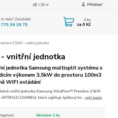
Přihlášení
CZK
 si rady? Zavolejte.
0
ks
za
0 Kč
 775 38 38 75
miere 3,5kW - vnitřní jednotka
 vnitřní jednotka
řní jednotka Samsung multisplit systému s
dicím výkonem 3,5kW do prostoru 100m3
ně WIFI ovládání
atná vnitřní jednotka Samsung WindFree™ Première 3,5kW
 AR70H12C1AWNEU), která zajišťuje špičkový ko...
celý popis
tupnost
Skladem 2 ks