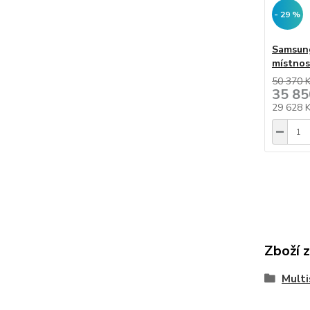
- 29 %
Samsun
místnos
50 370 
35 85
29 628 
Zboží 
Multi