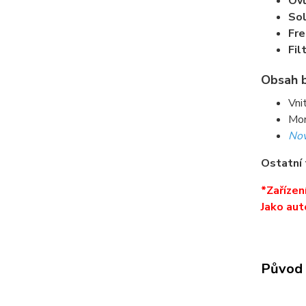
Ovl
Sol
Fr
Fil
Obsah b
Vni
Mon
No
Ostatní 
*Zařízen
Jako aut
Původ 