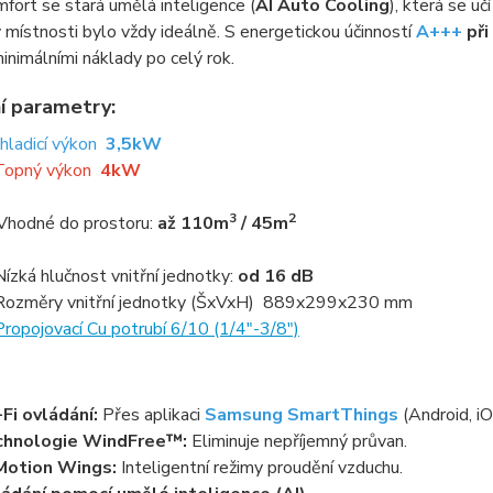
fort se stará umělá inteligence (
AI Auto Cooling
), která se u
v místnosti bylo vždy ideálně. S energetickou účinností
A+++
při
inimálními náklady po celý rok.
í parametry:
Chladicí výkon
3,5kW
Topný výkon
4kW
3
2
Vhodné do prostoru:
až 110m
/ 45m
Nízká hlučnost vnitřní jednotky:
od 16 dB
Rozměry vnitřní jednotky (ŠxVxH) 889x299x230 mm
Propojovací Cu potrubí 6/10 (1/4"-3/8")
Fi ovládání:
Přes aplikaci
Samsung SmartThings
(Android, iO
chnologie WindFree™:
Eliminuje nepříjemný průvan.
Motion Wings:
Inteligentní režimy proudění vzduchu.