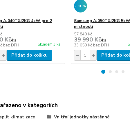
- 31 %
g AJ040TXJ2KG 4kW pro 2
Samsung AJ050TXJ2KG 5kW
ti
místnosti
Kč
57 840 Kč
0 Kč
39 990 Kč
/
ks
/
ks
Skladem 3 ks
S
Kč
bez DPH
33 050 Kč
bez DPH
Přidat do košíku
Přidat do ko
zařazeno v kategoriích
split klimatizace
Vnitřní jednotky nástěnné