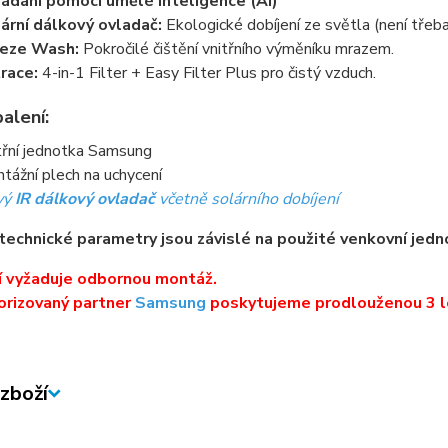
ádání pomocí umělé inteligence (AI)
ární dálkový ovladač:
Ekologické dobíjení ze světla (není třeba
eeze Wash:
Pokročilé čištění vnitřního výměníku mrazem.
trace:
4-in-1 Filter + Easy Filter Plus pro čistý vzduch.
alení:
třní jednotka Samsung
tážní plech na uchycení
vý
IR dálkový ovladač
včetně solárního dobíjení
technické parametry jsou závislé na použité venkovní jedn
í vyžaduje odbornou montáž.
orizovaný partner
Samsung
poskytujeme prodlouženou 3 l
zboží