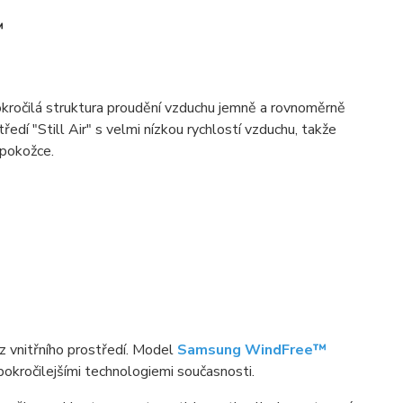
™
okročilá struktura proudění vzduchu jemně a rovnoměrně
tředí "Still Air" s velmi nízkou rychlostí vzduchu, takže
 pokožce.
 z vnitřního prostředí. Model
Samsung WindFree™
pokročilejšími technologiemi současnosti.