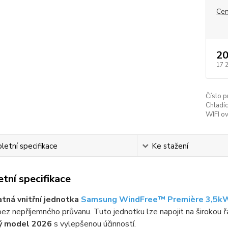
Cen
20
17 
Číslo p
Chladíc
WIFI ov
etní specifikace
Ke stažení
tní specifikace
tná vnitřní jednotka
Samsung WindFree™ Première 3,5k
ez nepříjemného průvanu. Tuto jednotku lze napojit na širokou 
ý model 2026
s vylepšenou účinností.