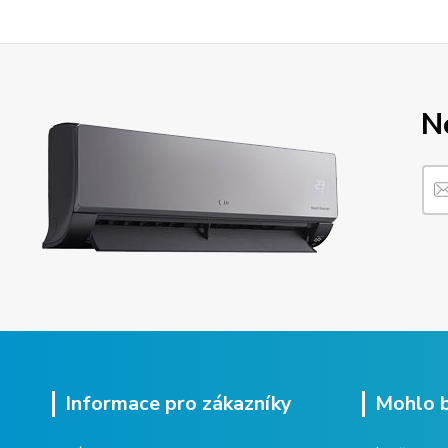
N
Informace pro zákazníky
Mohlo b