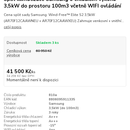
3,5kW do prostoru 100m3 včetně WIFI ovládání
Cena split sady Samsung Wind-Free™ Elite S2 3,5kW
(AR70F12CAAWNEU + AR70F12CAAWXEU) Zahrnuje venkovní + vnitřní...
celý popis
Dostupnost
Skladem 3 ks
Ceníková cena
60 950 Kč
výrobce
41 500 Kč
/
ks
34 298 Kč
bez DPH
Momentálně není k dispozici
Číslo produktu:
810a
EAN kód:
8806095911335
Výrobce:
Samsung
Chladící výkon:
3,5kW (do 100m3)
Záruka:
3 roky
Energetická třída chlazení:
A+++
Energetická třída topení:
A+++
Provozní rozsah topení od:
-15°
WIFI ovládání:
Ano