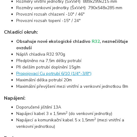
Rozměry vnitřní jednotky (ŠxVxH) 889x299x215 mm
Rozměry venkovní jednotky (ŠxVxH) 790x548x285 mm
Provozní rozsah chlazení -10° / 46°
Provozní rozsah topení -15° / 24°
Chladící okruh:
Obsahuje nové ekologické chladivo
R32
, neznečišťuje
ovzduší
Náplň chladiva R32 970g
Předplněno na 7,5m délky potrubí
Při delším potrubí doplnění 15g/m
Propojovací Cu potrubí 6/10 (1/4"-3/8")
Maximální délka potrubí 20m
Maximální převýšení mezi vnitřní a venkovní jednotkou 8m
Napájení:
Doporučené jištění 13A
2
Napájecí kabel 3 x 1,5mm
(do venkovní jednotky)
2
Napájecí a komunikační kabel 5 x 1,5mm
(mezi vnitřní a
venkovní jednotkou)