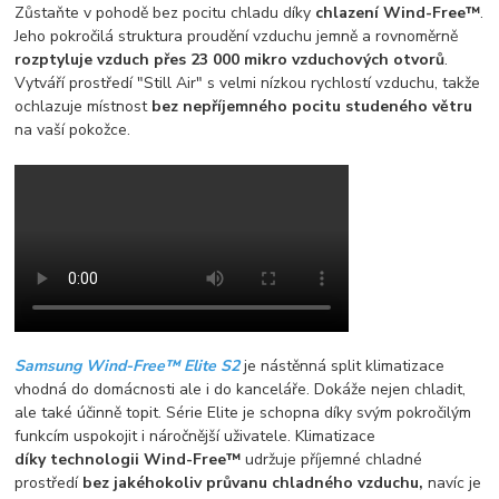
Zůstaňte v pohodě bez pocitu chladu díky
chlazení Wind-Free™
.
Jeho pokročilá struktura proudění vzduchu jemně a rovnoměrně
rozptyluje vzduch přes 23 000 mikro vzduchových otvorů
.
Vytváří prostředí "Still Air" s velmi nízkou rychlostí vzduchu, takže
ochlazuje místnost
bez nepříjemného pocitu studeného větru
na vaší pokožce.
Samsung Wind-Free™ Elite S2
je nástěnná split klimatizace
vhodná do domácnosti ale i do kanceláře. Dokáže nejen chladit,
ale také účinně topit. Série Elite je schopna díky svým pokročilým
funkcím uspokojit i náročnější uživatele. Klimatizace
díky technologii Wind-Free™
udržuje příjemné chladné
prostředí
bez jakéhokoliv průvanu chladného vzduchu,
navíc je