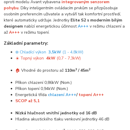
oproti modelu Avant vybavena
integrovaným senzorem
pohybu
. Díky inteligentním ovládacím prvkům se přizpůsobuje
osobním preferencím uživatele a vytváří tak komfortní prostředí,
které automaticky udržuje. Jednotky
Elite S2 s moderním bílým
designem
nabízí energetickou účinnost
A+++
v režimu chlazení a
až
A+++
v režimu topení.
Základní parametry:
❄️ Chladící výkon
3,5kW
(1 - 4,8kW)
☀️ Topný výkon
4kW
(0,7 - 7,3kW)
3
2
🏠
Vhodné do prostoru až
110m
/ 45m
Příkon chlazení 0,86kW (Nom.)
Příkon topení 0,94kW (Nom.)
Energetická třída
chlazení A+++
/
topení A+++
SCOP až 5,1
Nízká hlučnost vnitřní jednotky od 16 dB
Hladina akustického tlaku venkovní jednotky 46 dB