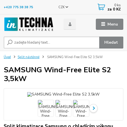
0
ks
CZK
+420 775 38 38 75
za
0 Kč
Menu
Hledat
Úvod
Split nástěnné
SAMSUNG Wind-Free Elite S2 3,5kW
SAMSUNG Wind-Free Elite S2
3,5kW
Split klimatizace Samsung o chladícím výkonu