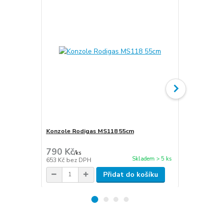
Konzole Rodigas MS118 55cm
Cu potrubí i
stěna 1mm
790 Kč
270 Kč
/
ks
/
m
Skladem > 5 ks
653 Kč
bez DPH
223 Kč
bez 
Přidat do košíku