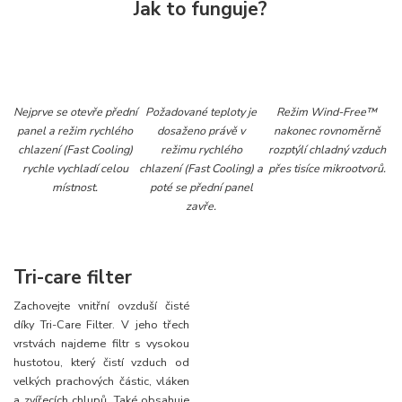
Jak to funguje?
Nejprve se otevře přední
Požadované teploty je
Režim Wind-Free™
panel a režim rychlého
dosaženo právě v
nakonec rovnoměrně
chlazení (Fast Cooling)
režimu rychlého
rozptýlí chladný vzduch
rychle vychladí celou
chlazení (Fast Cooling) a
přes tisíce mikrootvorů.
místnost.
poté se přední panel
zavře.
Tri-care filter
Zachovejte vnitřní ovzduší čisté
díky Tri-Care Filter. V jeho třech
vrstvách najdeme filtr s vysokou
hustotou, který čistí vzduch od
velkých prachových částic, vláken
a zvířecích chlupů. Také obsahuje