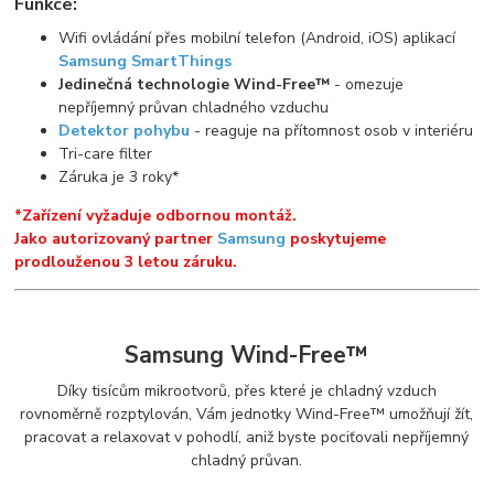
Funkce:
Wifi ovládání přes mobilní telefon (Android, iOS) aplikací
Samsung SmartThings
Jedinečná technologie Wind-Free™
- omezuje
nepříjemný průvan chladného vzduchu
Detektor pohybu
- reaguje na přítomnost osob v interiéru
Tri-care filter
Záruka je 3 roky*
*Zařízení vyžaduje odbornou montáž.
Jako autorizovaný partner
Samsung
poskytujeme
prodlouženou 3 letou záruku.
Samsung Wind-Free™
Díky tisícům mikrootvorů, přes které je chladný vzduch
rovnoměrně rozptylován, Vám jednotky Wind-Free™ umožňují žít,
pracovat a relaxovat v pohodlí, aniž byste pociťovali nepříjemný
chladný průvan.