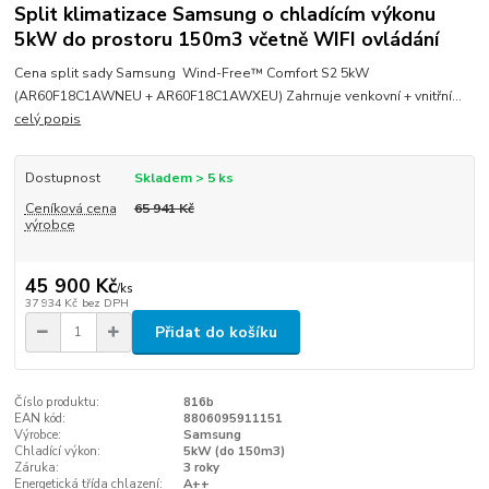
Split klimatizace Samsung o chladícím výkonu
5kW do prostoru 150m3 včetně WIFI ovládání
Cena split sady Samsung Wind-Free™ Comfort S2 5kW
(AR60F18C1AWNEU + AR60F18C1AWXEU) Zahrnuje venkovní + vnitřní...
celý popis
Dostupnost
Skladem > 5 ks
Ceníková cena
65 941 Kč
výrobce
45 900 Kč
/
ks
37 934 Kč
bez DPH
Přidat do košíku
Číslo produktu:
816b
EAN kód:
8806095911151
Výrobce:
Samsung
Chladící výkon:
5kW (do 150m3)
Záruka:
3 roky
Energetická třída chlazení:
A++