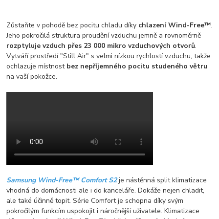
Zůstaňte v pohodě bez pocitu chladu díky
chlazení Wind-Free™
.
Jeho pokročilá struktura proudění vzduchu jemně a rovnoměrně
rozptyluje vzduch přes 23 000 mikro vzduchových otvorů
.
Vytváří prostředí "Still Air" s velmi nízkou rychlostí vzduchu, takže
ochlazuje místnost
bez nepříjemného pocitu studeného větru
na vaší pokožce.
Samsung Wind-Free™ Comfort S2
je nástěnná split klimatizace
vhodná do domácnosti ale i do kanceláře. Dokáže nejen chladit,
ale také účinně topit. Série Comfort je schopna díky svým
pokročilým funkcím uspokojit i náročnější uživatele. Klimatizace