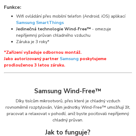
Funkce:
Wifi ovládání přes mobilní telefon (Android, iOS) aplikací
Samsung SmartThings
Jedinečná technologie Wind-Free™
- omezuje
nepříjemný průvan chladného vzduchu
Záruka je 3 roky*
*Zařízení vyžaduje odbornou montáž.
Jako autorizovaný partner
Samsung
poskytujeme
prodlouženou 3 letou záruku.
Samsung Wind-Free™
Díky tisícům mikrootvorů, přes které je chladný vzduch
rovnoměrně rozptylován, Vám jednotky Wind-Free™ umožňují žít,
pracovat a relaxovat v pohodlí, aniž byste pociťovali nepříjemný
chladný průvan.
Jak to funguje?