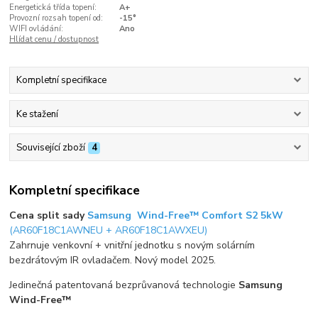
Energetická třída topení:
A+
Provozní rozsah topení od:
-15°
WIFI ovládání:
Ano
Hlídat cenu / dostupnost
Kompletní specifikace
Ke stažení
Související zboží
4
Kompletní specifikace
Cena split sady
Samsung Wind-Free™ Comfort S2 5kW
(AR60F18C1AWNEU + AR60F18C1AWXEU)
Zahrnuje venkovní + vnitřní jednotku s novým solárním
bezdrátovým IR ovladačem. Nový model 2025.
Jedinečná patentovaná bezprůvanová technologie
Samsung
Wind-Free™