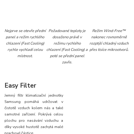
Nejprve se otevře přední
Požadované teploty je
Režim Wind-Free™
panel a režim rychlého
dosaženo právě v
nakonec rovnoměrně
chlazení (Fast Cooling)
režimu rychlého
rozptýlí chladný vzduch
rychle vychladí celou
chlazení (Fast Cooling) a
přes tisíce mikrootvorů.
místnost.
poté se přední panel
zavře.
Easy Filter
Jemný filtr klimatizační jednotky
Samsung pomáhá udržovat v
čistotě vzduch kolem nás a také
samotné zařízení. Pokrývá celou
plochu pro nasávání vzduchu a
díky vysoké hustotě zachytá malé
prachové částice.