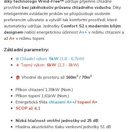
díky technologii Wind-Free™
udržuje příjemné chladné
prostředí
bez jakéhokoliv průvanu chladného vzduchu
. Díky
inteligentním ovládacím prvkům se přizpůsobuje osobním
preferencím uživatele a vytváří tak komfortní prostředí, které
automaticky udržuje. Jednotky
Comfort S2 s moderním bílým
designem
nabízí energetickou účinnost
A++
v režimu chlazení a
až
A+
v režimu topení.
Základní parametry:
❄️ Chladící výkon
5kW
(1,6 - 6,7kW)
☀️ Topný výkon
6kW
(1,3 - 8kW)
3
2
🏠
Vhodné do prostoru až
160m
/ 70m
Příkon chlazení 1,39kW (Nom.)
Příkon topení 1,61kW (Nom.)
Energetická třída
chlazení A++
/
topení A+
SCOP až 4,1
Nízká hlučnost vnitřní jednotky od 25 dB
Hladina akustického tlaku venkovní jednotky 51 dB