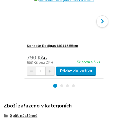
Konzole Rodigas MS118 55cm
Cu potrubí i
stěna 1mm
790 Kč
300 Kč
/
ks
/
m
Skladem > 5 ks
653 Kč
bez DPH
248 Kč
bez 
Přidat do košíku
Zboží zařazeno v kategoriích
Split nástěnné