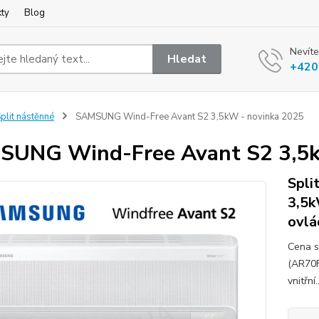
kty
Blog
Nevíte
Hledat
+420
plit nástěnné
SAMSUNG Wind-Free Avant S2 3,5kW - novinka 2025
UNG Wind-Free Avant S2 3,5k
Spli
3,5k
ovlá
Cena s
(AR70
vnitřní.