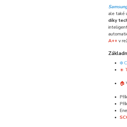
Samsung
ale také 
díky te
inteligen
automati
A++
v re
Základn
❄️ 
☀️ 
🏠
Pří
Pří
Ene
SCO