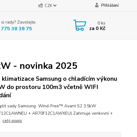
Přihlášení
CZK
 si rady? Zavolejte.
0
ks
za
0 Kč
 775 38 38 75
W - novinka 2025
t klimatizace Samsung o chladícím výkonu
W do prostoru 100m3 včetně WIFI
dání
plit sady Samsung Wind-Free™ Avant S2 3,5kW
F12C1AWNEU + AR70F12C1AWXEU) Zahrnuje venkovní +
..
celý popis