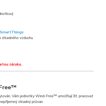
ednotkou)
SmartThings
n chladného vzduchu
etou záruku.
Free™
tylován, Vám jednotky Wind-Free™ umožňují žít, pracovat
 nepříjemný chladný průvan.