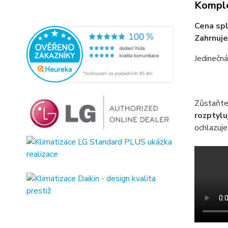
Komple
Cena spl
Zahrnuje
Jedinečn
Zůstaňte
rozptylu
ochlazuj