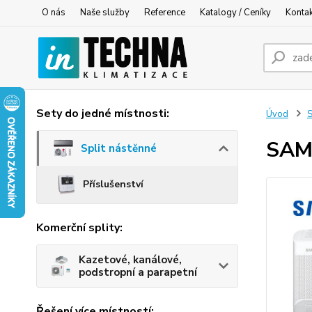
O nás
Naše služby
Reference
Katalogy / Ceníky
Konta
Sety do jedné místnosti:
Úvod
S
SAMS
Split nástěnné
Příslušenství
Komerční splity:
Kazetové, kanálové,
podstropní a parapetní
Řešení více místností: