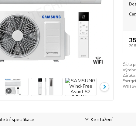
Dos
Cen
35
29 
Číslo p
Výrobc
Záruka:
Energet
WIFI ov
etní specifikace
Ke stažení