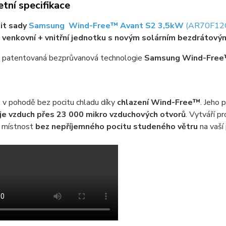
tní specifikace
it sady
Samsung Wind-Free™ Avant S2 3,5kW
(AR70F1
 venkovní + vnitřní jednotku s novým solárním bezdrátový
á patentovaná bezprůvanová technologie
Samsung Wind-Fre
 v pohodě bez pocitu chladu díky
chlazení Wind-Free™
. Jeho 
je vzduch přes 23 000 mikro vzduchových otvorů
. Vytváří pr
e místnost
bez nepříjemného pocitu studeného větru
na vaší