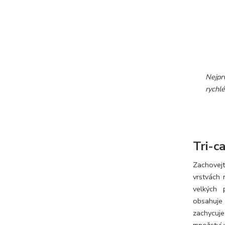
Nejpr
rychlé
Tri-ca
Zachovejte
vrstvách 
velkých 
obsahuje 
zachycuj
množství v