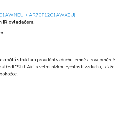
2C1AWNEU + AR70F12C1AWXEU)
m IR ovladačem.
e™
pokročilá struktura proudění vzduchu jemně a rovnoměrně
ostředí "Still Air" s velmi nízkou rychlostí vzduchu, takže
 pokožce.