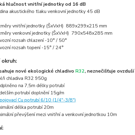
ká hlučnost vnitřní jednotky od 16 dB
dina akustického tlaku venkovní jednotky 45 dB
měry vnitřní jednotky (ŠxVxH) 889x299x215 mm
měry venkovní jednotky (ŠxVxH) 790x548x285 mm
vozní rozsah chlazení -10° / 50°
vozní rozsah topení -15° / 24°
 okruh:
ahuje nové ekologické chladivo
R32
, neznečišťuje ovzduš
lň chladiva R32 950g
dplněno na 7,5m délky potrubí
 delším potrubí doplnění 15g/m
pojovací Cu potrubí 6/10 (1/4"-3/8")
imální délka potrubí 20m
imální převýšení mezi vnitřní a venkovní jednotkou 10m
í: