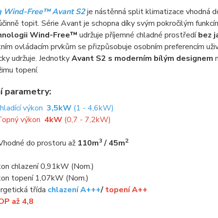
 Wind-Free™ Avant S2
je nástěnná split klimatizace vhodná d
účinně topit. Série Avant je schopna díky svým pokročilým funkcím
chnologii Wind-Free™
udržuje příjemné chladné prostředí
bez j
tním ovládacím prvkům se přizpůsobuje osobním preferencím uživa
cky udržuje. Jednotky
Avant S2 s moderním bílým designem
n
žimu topení.
í parametry:
Chladící výkon
3,5kW
(1 - 4,6kW)
Topný výkon
4kW
(0,7 - 7,2kW)
3
2
Vhodné do prostoru až
110m
/ 45m
kon chlazení 0,91kW (Nom.)
kon topení 1,07kW (Nom.)
rgetická třída
chlazení A+++
/
topení A++
P až 4,8