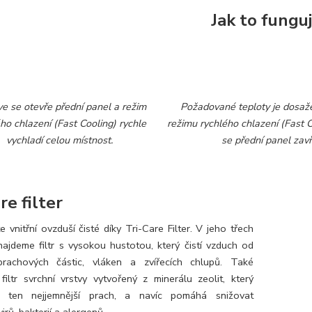
Jak to fungu
ve se otevře přední panel a režim
Požadované teploty je dosaž
ho chlazení (Fast Cooling) rychle
režimu rychlého chlazení (Fast C
vychladí celou místnost.
se přední panel zavř
re filter
 vnitřní ovzduší čisté díky Tri-Care Filter. V jeho třech
najdeme filtr s vysokou hustotou, který čistí vzduch od
prachových částic, vláken a zvířecích chlupů. Také
filtr svrchní vrstvy vytvořený z minerálu zeolit, který
e ten nejjemnější prach, a navíc pomáhá snižovat
irů, bakterií a alergenů.