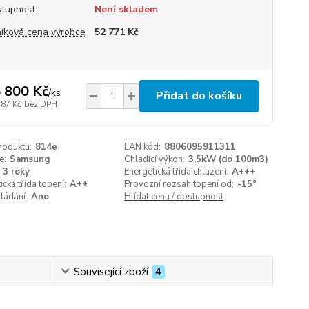
tupnost
Není skladem
íková cena výrobce
52 771 Kč
 800 Kč
/
ks
Přidat do košíku
587 Kč
bez DPH
roduktu:
814e
EAN kód:
8806095911311
e:
Samsung
Chladící výkon:
3,5kW (do 100m3)
3 roky
Energetická třída chlazení:
A+++
ická třída topení:
A++
Provozní rozsah topení od:
-15°
ládání:
Ano
Hlídat cenu / dostupnost
Související zboží
4