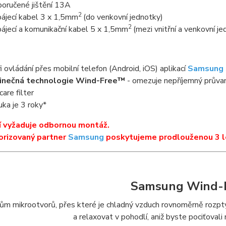
oručené jištění 13A
2
ájecí kabel 3 x 1,5mm
(do venkovní jednotky)
2
ájecí a komunikační kabel 5 x 1,5mm
(mezi vnitřní a venkovní j
i ovládání přes mobilní telefon (Android, iOS) aplikací
Samsung 
dinečná technologie Wind-Free™
- omezuje nepříjemný průva
care filter
uka je 3 roky*
í vyžaduje odbornou montáž.
orizovaný partner
Samsung
poskytujeme prodlouženou 3 l
Samsung Wind-
ícům mikrootvorů, přes které je chladný vzduch rovnoměrně rozp
a relaxovat v pohodlí, aniž byste pociťovali