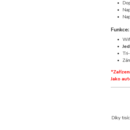
Dop
Nap
Nap
Funkce:
Wif
Je
Tri-
Zár
*Zařízen
Jako aut
Díky tis