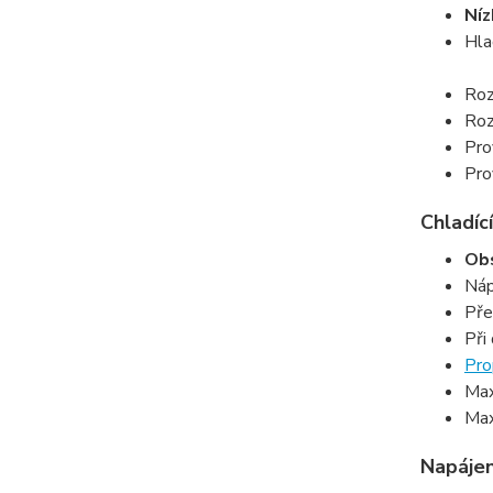
Níz
Hla
Roz
Roz
Pro
Pro
Chladící
Obs
Náp
Pře
Při
Pro
Max
Max
Napájen