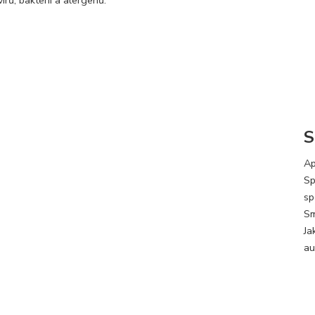
S
Ap
Sp
sp
Sm
Ja
au