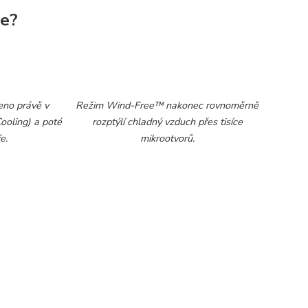
je?
eno právě v
Režim Wind-Free™ nakonec rovnoměrně
ooling) a poté
rozptýlí chladný vzduch přes tisíce
e.
mikrootvorů.